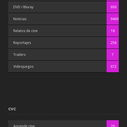
DVD / Bluray
693
Noticias
9469
Relatos de cine
18
Reportajes
258
Trailers
7
Videojuegos
672
CVC
Aprende cine
26