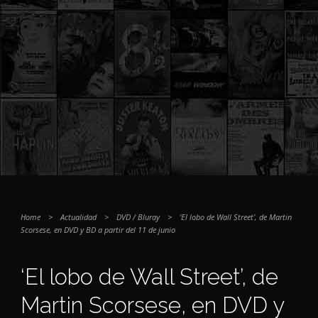
Home
>
Actualidad
>
DVD / Bluray
>
‘El lobo de Wall Street’, de Martin
Scorsese, en DVD y BD a partir del 11 de junio
‘El lobo de Wall Street’, de
Martin Scorsese, en DVD y