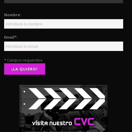
Nombre:
Email*:
* Campos requeridos