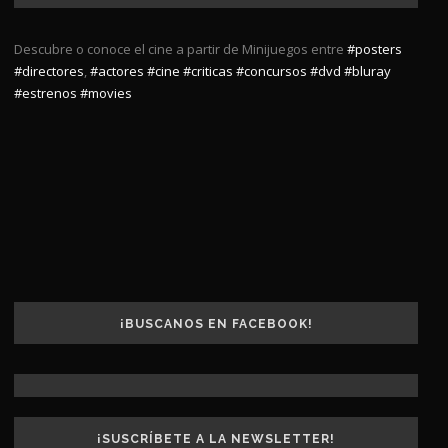
Descubre o conoce el cine a partir de Minijuegos entre
#posters
#directores
,
#actores
#cine
#criticas
#concursos
#dvd
#bluray
#estrenos
#movies
¡BUSCANOS EN FACEBOOK!
¡SUSCRÍBETE A LA NEWSLETTER!