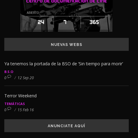
NUEVAS WEBS
Ya tenemos la portada de la BSO de ‘Sin tiempo para morir’
B.S.O
0
/
12 Sep 20
Terror Weekend
TEMÁTICAS
0
/
15 Feb 16
ANUNCIATE AQUÍ