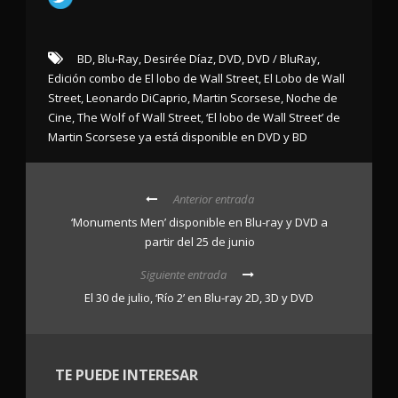
BD
,
Blu-Ray
,
Desirée Díaz
,
DVD
,
DVD / BluRay
,
Edición combo de El lobo de Wall Street
,
El Lobo de Wall
Street
,
Leonardo DiCaprio
,
Martin Scorsese
,
Noche de
Cine
,
The Wolf of Wall Street
,
‘El lobo de Wall Street’ de
Martin Scorsese ya está disponible en DVD y BD
Anterior entrada
‘Monuments Men’ disponible en Blu-ray y DVD a
partir del 25 de junio
Siguiente entrada
El 30 de julio, ‘Río 2’ en Blu-ray 2D, 3D y DVD
TE PUEDE INTERESAR