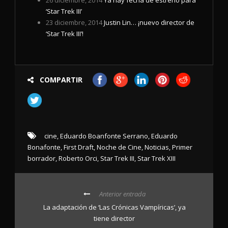
26 diciembre, 2014
Ya hay fecha de estreno para
‘Star Trek III’
23 diciembre, 2014
Justin Lin… ¡nuevo director de
‘Star Trek III’!
COMPARTIR
cine
,
Eduardo Boanfonte Serrano
,
Eduardo
Bonafonte
,
First Draft
,
Noche de Cine
,
Noticias
,
Primer
borrador
,
Roberto Orci
,
Star Trek III
,
Star Trek XIII
Anterior entrada
La adaptación de ‘Las Crónicas Vampíricas’, ya
tiene director