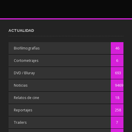
ACTUALIDAD
Biofilmografías
46
Cortometrajes
6
DVD / Bluray
693
Noticias
9469
Relatos de cine
18
Reportajes
258
Trailers
7