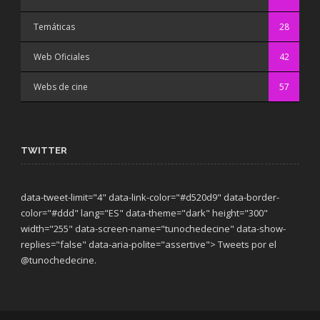
Temáticas
28
Web Oficiales
42
Webs de cine
57
TWITTER
data-tweet-limit="4" data-link-color="#d520d9" data-border-
color="#ddd" lang="ES" data-theme="dark"
height="300"
width="255" data-screen-name="tunochedecine" data-show-
replies="false" data-aria-polite="assertive"> Tweets por el
@tunochedecine.