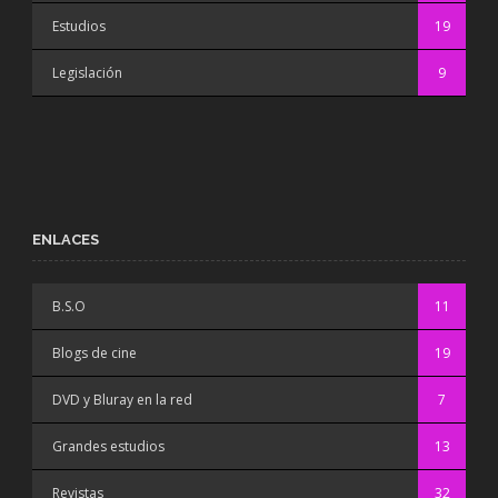
Estudios
19
Legislación
9
ENLACES
B.S.O
11
Blogs de cine
19
DVD y Bluray en la red
7
Grandes estudios
13
Revistas
32