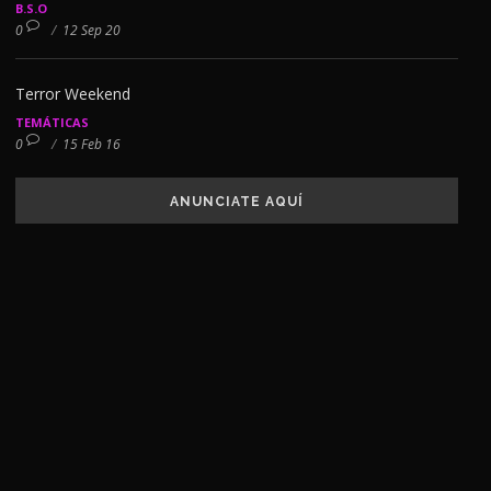
B.S.O
0
/
12 Sep 20
Terror Weekend
TEMÁTICAS
0
/
15 Feb 16
ANUNCIATE AQUÍ