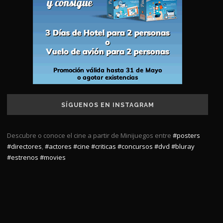
SÍGUENOS EN INSTAGRAM
Descubre o conoce el cine a partir de Minijuegos entre
#posters
#directores
,
#actores
#cine
#criticas
#concursos
#dvd
#bluray
#estrenos
#movies