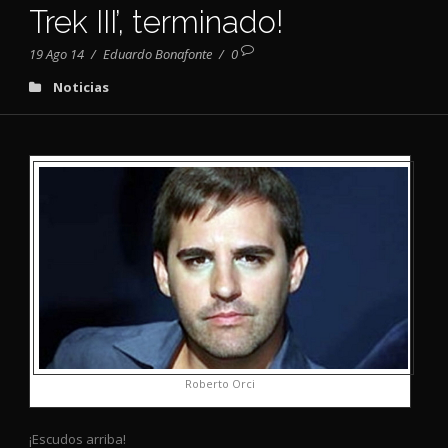
Trek III’, terminado!
19 Ago 14
/
Eduardo Bonafonte
/
0
Noticias
Roberto Orci
¡Escudos arriba!