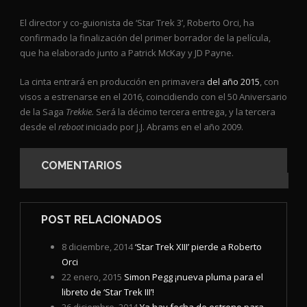
El director y co-guionista de ‘Star Trek 3’, Roberto Orci, ha
confirmado la finalización del primer borrador de la película,
que ha elaborado junto a Patrick McKay y JD Payne.
La cinta entrará en producción en primavera
del año 2015
, con
visos a estrenarse en el 2016, coincidiendo con el 50 Aniversario
de la Saga
Trekkie.
Será la décimo tercera entrega, y la tercera
desde el
reboot
iniciado por J.J. Abrams en el año 2009.
COMENTARIOS
POST RELACIONADOS
8 diciembre, 2014
‘Star Trek XIII’ pierde a Roberto
Orci
22 enero, 2015
Simon Pegg ¡nueva pluma para el
libreto de ‘Star Trek III’!