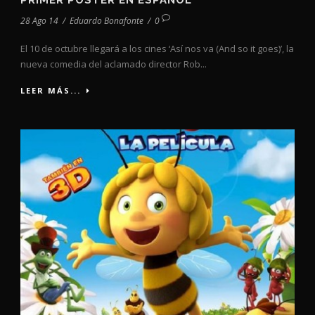
PRIMER PÓSTER EN ESPAÑOL
28 Ago 14
/
Eduardo Bonafonte
/
0
El 10 de octubre llegará a los cines ‘Así nos va (And so it goes)’, la
nueva comedia del aclamado director Rob...
LEER MÁS...