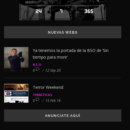
NUEVAS WEBS
Ya tenemos la portada de la BSO de ‘Sin
tiempo para morir’
B.S.O
0
/
12 Sep 20
Terror Weekend
TEMÁTICAS
0
/
15 Feb 16
ANUNCIATE AQUÍ