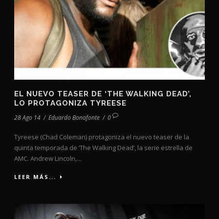
EL NUEVO TEASER DE ‘THE WALKING DEAD’,
LO PROTAGONIZA TYREESE
28 Ago 14
/
Eduardo Bonafonte
/
0
Tyreese (Chad Coleman) protagoniza el nuevo teaser de la
quinta temporada de ‘The Walking Dead’, la serie estrella de
AMC. Andrew Lincoln,...
LEER MÁS...