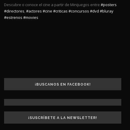
Descubre o conoce el cine a partir de Minijuegos entre
#posters
#directores
,
#actores
#cine
#criticas
#concursos
#dvd
#bluray
#estrenos
#movies
¡BUSCANOS EN FACEBOOK!
¡SUSCRÍBETE A LA NEWSLETTER!