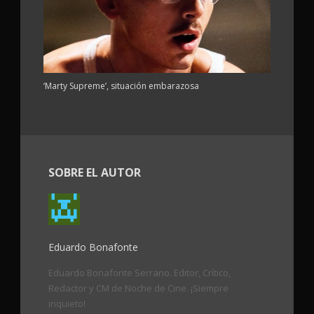
‘Marty Supreme’, situación embarazosa
SOBRE EL AUTOR
Eduardo Bonafonte
Eduardo Bonafonte Serrano. Editor, Crítico,
Redactor y CM de Noche de Cine. ¡Siempre
inquieto!