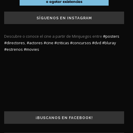
SÍGUENOS EN INSTAGRAM
Descubre o conoce el cine a partir de Minijuegos entre
#posters
#directores
,
#actores
#cine
#criticas
#concursos
#dvd
#bluray
#estrenos
#movies
¡BUSCANOS EN FACEBOOK!