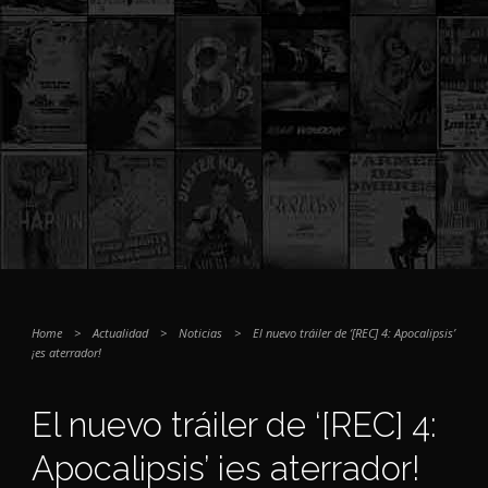
Home
>
Actualidad
>
Noticias
>
El nuevo tráiler de ‘[REC] 4: Apocalipsis’
¡es aterrador!
El nuevo tráiler de ‘[REC] 4:
Apocalipsis’ ¡es aterrador!