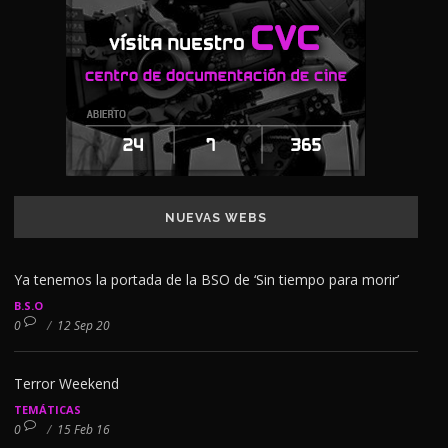
NUEVAS WEBS
Ya tenemos la portada de la BSO de ‘Sin tiempo para morir’
B.S.O
0
/
12 Sep 20
Terror Weekend
TEMÁTICAS
0
/
15 Feb 16