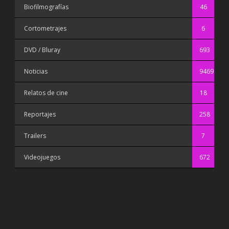
Biofilmografías
46
Cortometrajes
6
DVD / Bluray
693
Noticias
9469
Relatos de cine
18
Reportajes
258
Trailers
7
Videojuegos
672