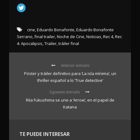
cine
,
Eduardo Bonafonte
,
Eduardo Bonafonte
Serrano
,
final trailer
,
Noche de Cine
,
Noticias
,
Rec 4
,
Rec
4: Apocalipsis
,
Trailer
,
tráiler final
Anterior entrada
Póster y tráiler definitivo para ‘La isla mínima’, un
thriller español a lo ‘True detective’
Siguiente entrada
Rila Fukushima se une a ‘Arrow’, en el papel de
Katana
TE PUEDE INTERESAR