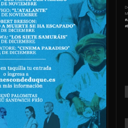
D
M
#
#