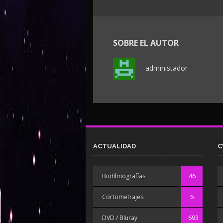
SOBRE EL AUTOR
administador
ACTUALIDAD
C
Biofilmografías
46
Cortometrajes
6
DVD / Bluray
693