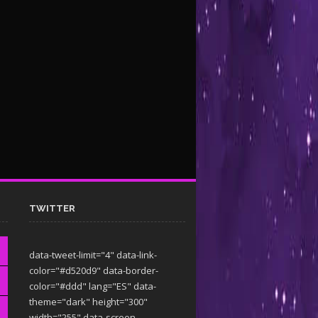
TWITTER
data-tweet-limit="4" data-link-
color="#d520d9" data-border-
color="#ddd" lang="ES" data-
theme="dark"
height="300"
width="255" data-screen-