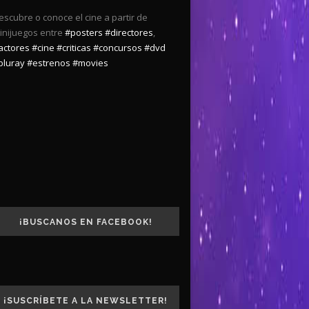
escubre o conoce el cine a partir de
inijuegos entre
#posters
#directores
,
actores
#cine
#criticas
#concursos
#dvd
bluray
#estrenos
#movies
¡BUSCANOS EN FACEBOOK!
¡SUSCRÍBETE A LA NEWSLETTER!