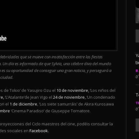
Y
lebridades que se mueve con insatisfacción entre las fiestas
t
a. Un día es informado de que Sylvia, una célebre diva del mundo
a es su oportunidad de conseguir una gran noticia, y perseguirá a
B
0
 ciudad.
os de Tokio’ de Yasujiro Ozu el
10 de noviembre,
‘Los niños del
T
e,
‘L’Atalante’de Jean Vigo el
24 de noviembre,
‘Un condenado
T
on el
1 de diciembre
, ‘Los siete samurráis’ de Akira Kurosawa
0
embre
‘Cinema Paradiso’ de Giuseppe Tornatore.
oyecciones del Ciclo maestros del cine, podéis consultar la
des sociales en
Facebook.