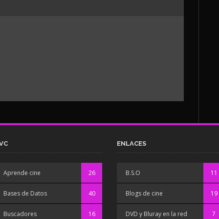
VC
ENLACES
Aprende cine
26
B.S.O
11
Bases de Datos
40
Blogs de cine
19
Buscadores
16
DVD y Bluray en la red
7