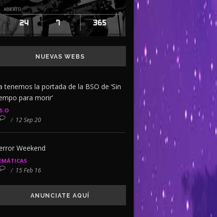
NUEVAS WEBS
a tenemos la portada de la BSO de ‘Sin
iempo para morir’
.S.O
/
12 Sep 20
error Weekend
EMÁTICAS
/
15 Feb 16
ANUNCIATE AQUÍ