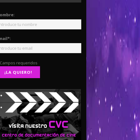
ombre:
mail*:
 Campos requeridos