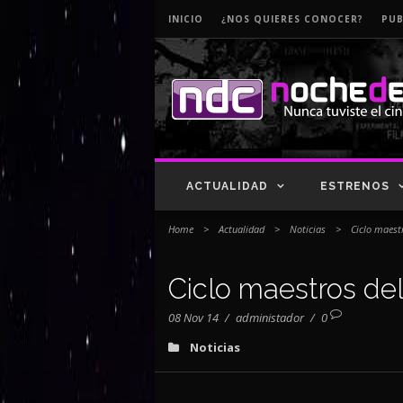
INICIO
¿NOS QUIERES CONOCER?
PUB
ACTUALIDAD
ESTRENOS
Home
>
Actualidad
>
Noticias
>
Ciclo maest
Ciclo maestros de
08 Nov 14
/
administador
/
0
Noticias