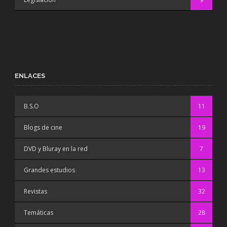
ENLACES
B.S.O
11
Blogs de cine
19
DVD y Bluray en la red
7
Grandes estudios
13
Revistas
32
Temáticas
28