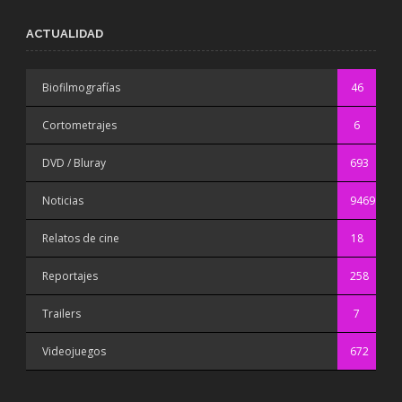
ACTUALIDAD
Biofilmografías
46
Cortometrajes
6
DVD / Bluray
693
Noticias
9469
Relatos de cine
18
Reportajes
258
Trailers
7
Videojuegos
672