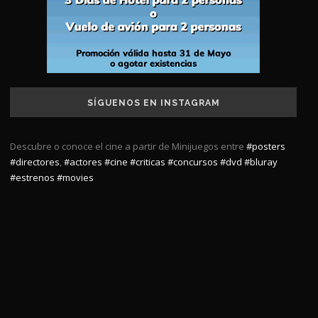
SÍGUENOS EN INSTAGRAM
Descubre o conoce el cine a partir de Minijuegos entre
#posters
#directores
,
#actores
#cine
#criticas
#concursos
#dvd
#bluray
#estrenos
#movies