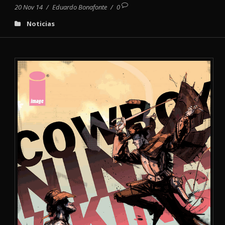
20 Nov 14
/
Eduardo Bonafonte
/
0
Noticias