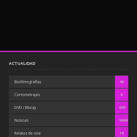
ACTUALIDAD
Biofilmografías
46
Cortometrajes
6
DVD / Bluray
693
Noticias
9469
Relatos de cine
18