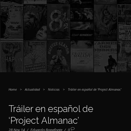
Home
>
Actualidad
>
Noticias
>
Tráiler en español de ‘Project Almanac’
Tráiler en español de
‘Project Almanac’
28 Nov 14
/
Eduardo Bonafonte
/
0