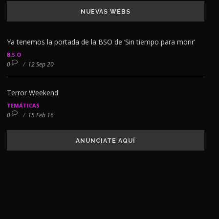
NUEVAS WEBS
Ya tenemos la portada de la BSO de ‘Sin tiempo para morir’
B.S.O
0
/
12 Sep 20
Terror Weekend
TEMÁTICAS
0
/
15 Feb 16
ANUNCIATE AQUÍ