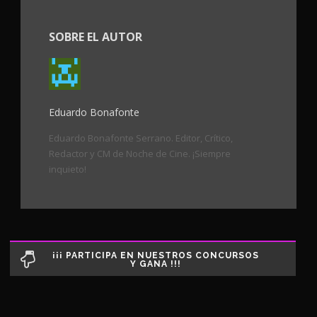
SOBRE EL AUTOR
Eduardo Bonafonte
Eduardo Bonafonte Serrano. Editor, Crítico,
Redactor y CM de Noche de Cine. ¡Siempre
inquieto!
¡¡¡ PARTICIPA EN NUESTROS CONCURSOS
Y GANA !!!