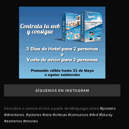
SÍGUENOS EN INSTAGRAM
Descubre o conoce el cine a partir de Minijuegos entre
#posters
#directores
,
#actores
#cine
#criticas
#concursos
#dvd
#bluray
#estrenos
#movies