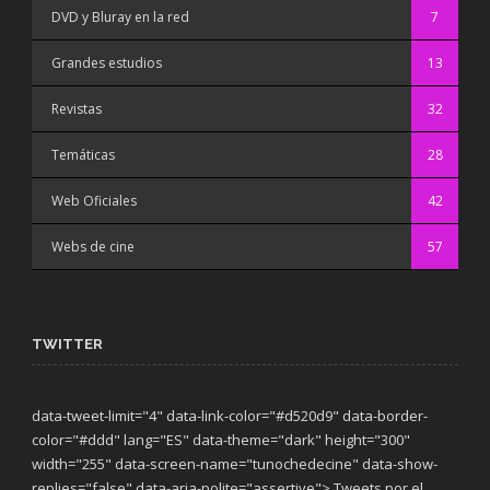
DVD y Bluray en la red
7
Grandes estudios
13
Revistas
32
Temáticas
28
Web Oficiales
42
Webs de cine
57
TWITTER
data-tweet-limit="4" data-link-color="#d520d9" data-border-
color="#ddd" lang="ES" data-theme="dark"
height="300"
width="255" data-screen-name="tunochedecine" data-show-
replies="false" data-aria-polite="assertive"> Tweets por el