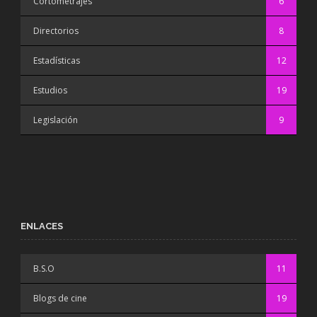
Cortometrajes
6
Directorios
8
Estadísticas
12
Estudios
19
Legislación
9
ENLACES
B.S.O
11
Blogs de cine
19