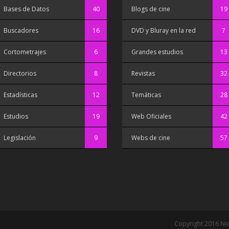
Bases de Datos
40
Blogs de cine
19
Buscadores
16
DVD y Bluray en la red
7
Cortometrajes
6
Grandes estudios
13
Directorios
8
Revistas
32
Estadísticas
12
Temáticas
28
Estudios
19
Web Oficiales
42
Legislación
9
Webs de cine
57
Copyright 2016 No