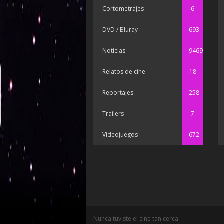
Cortometrajes
6
DVD / Bluray
693
Noticias
9469
Relatos de cine
18
Reportajes
258
Trailers
7
Videojuegos
672
Nunca tuviste el cine tan cerca