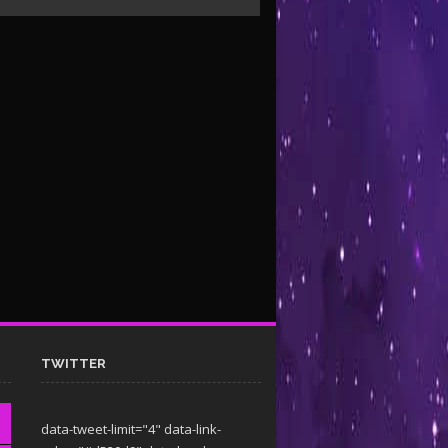
TWITTER
data-tweet-limit="4" data-link-