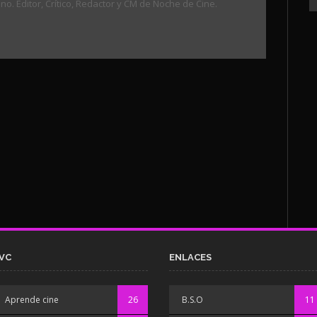
. Editor, Crítico, Redactor y CM de Noche de Cine.
VC
ENLACES
Aprende cine
26
B.S.O
11