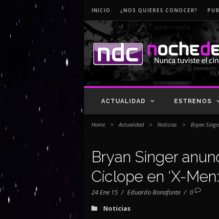
INICIO
¿NOS QUIERES CONOCER?
PUB
ACTUALIDAD
ESTRENOS
Home
>
Actualidad
>
Noticias
>
Bryan Singer
Bryan Singer anunc
Cíclope en ‘X-Men
24 Ene 15
/
Eduardo Bonafonte
/
0
Noticias