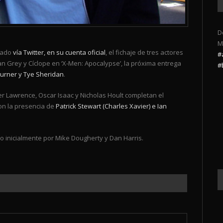
D
M
ciado
vía Twitter, en su cuenta oficial
, el fichaje de tres actores
#
n Grey y Cíclope en ‘X-Men: Apocalypse’, la próxima entrega
#
urner y Tye Sheridan
.
r Lawrence, Oscar Isaac y Nicholas Hoult completan el
con la presencia de
Patrick Stewart (Charles Xavier) e Ian
o inicialmente por Mike Dougherty y Dan Harris.