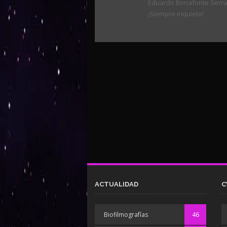
Eduardo Bonafonte Serrano
¡Siempre inquieto!
ACTUALIDAD
C
Biofilmografías
46