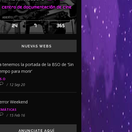
NUEVAS WEBS
a tenemos la portada de la BSO de ‘Sin
iempo para morir’
.S.O
/
12 Sep 20
error Weekend
EMÁTICAS
/
15 Feb 16
ANUNCIATE AQUÍ