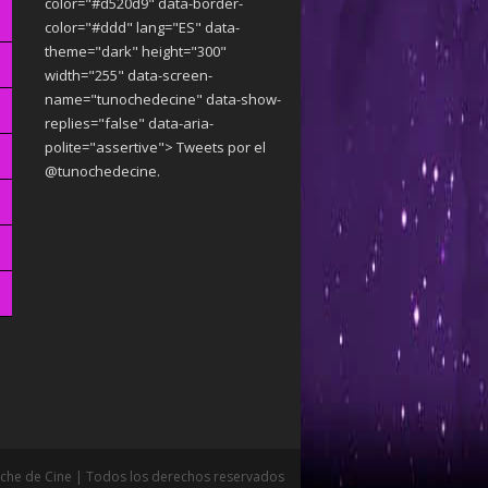
color="#d520d9" data-border-
color="#ddd" lang="ES" data-
theme="dark"
height="300"
width="255" data-screen-
name="tunochedecine" data-show-
replies="false" data-aria-
polite="assertive"> Tweets por el
@tunochedecine.
che de Cine | Todos los derechos reservados