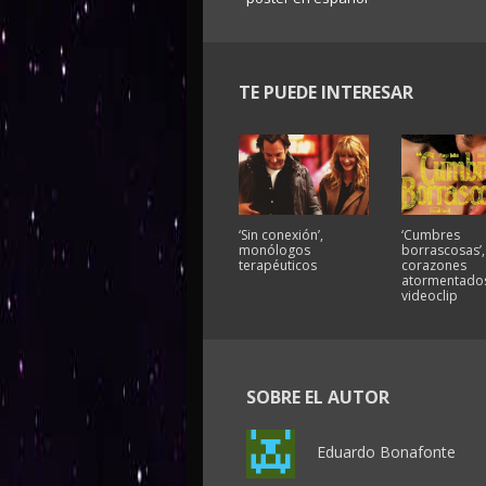
TE PUEDE INTERESAR
‘Sin conexión’,
‘Cumbres
monólogos
borrascosas’,
terapéuticos
corazones
atormentados
videoclip
SOBRE EL AUTOR
Eduardo Bonafonte