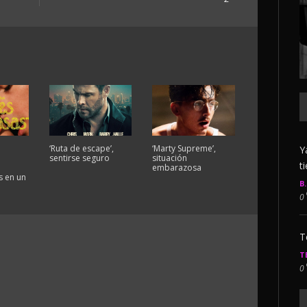
‘Ruta de escape’,
‘Marty Supreme’,
Y
sentirse seguro
situación
t
embarazosa
 en un
B
0
T
T
0