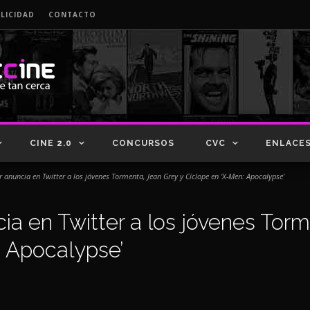
LICIDAD
CONTACTO
CINE 2.0
CONCURSOS
CVC
ENLACE
 anuncia en Twitter a los jóvenes Tormenta, Jean Grey y Cíclope en ‘X-Men: Apocalypse’
ia en Twitter a los jóvenes Torm
: Apocalypse’