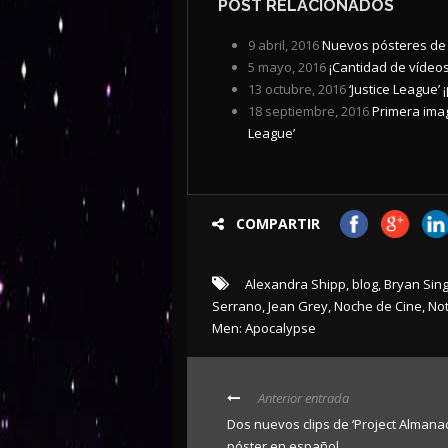
POST RELACIONADOS
9 abril, 2016
Nuevos pósteres de 
5 mayo, 2016
¡Cantidad de vídeos
13 octubre, 2016
‘Justice League’
18 septiembre, 2016
Primera ima
League’
COMPARTIR
Alexandra Shipp
,
blog
,
Bryan Sin
Serrano
,
Jean Grey
,
Noche de Cine
,
Not
Men: Apocalypse
Anterior entrada
Dos nuevos clips de ‘Project Almanac
póster en español