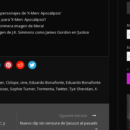
personajes de ‘X-Men: Apocalipsis’
 para ‘X-Men: Apocalipsis’!
N
 ¡primera imagen de Mera!
gen de J.K. Simmons como James Gordon en ‘Justice
E
*
ger
,
Cíclope
,
cine
,
Eduardo Bonafonte
,
Eduardo Bonafonte
icias
,
Sophie Turner
,
Tormenta
,
Twitter
,
Tye Sheridan
,
X-
Siguiente entrada
’, y
Nuevo clip sin censura de ‘Jacuzzi al pasado
2’