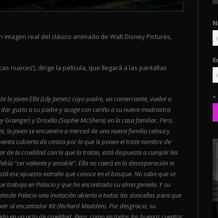
N
 en imagen real del clásico animado de Walt Disney Pictures,
E
s nueces’), dirige la película, que llegará a las pantallas
*
de la joven Ella (Lily James) cuyo padre, un comerciante, vuelve a
e dar gusto a su padre y acoge con cariño a su nueva madrastra
ay Grainger) y Drisella (Sophie McShera) en la casa familiar. Pero,
, la joven se encuentra a merced de una nueva familia celosa y
rvienta cubierta de ceniza por lo que le ponen el triste nombre de
ar de la crueldad con la que la tratan, está dispuesta a cumplir las
bía “ser valiente y amable”. Ella no caerá en la desesperación ni
está ese apuesto extraño que conoce en el bosque. No sabe que se
que trabaja en Palacio y que ha encontrado su alma gemela. Y su
esde Palacio una invitación abierta a todas las doncellas para que
a ver al encantador Kit (Richard Madden). Por desgracia, su
tido en un acto de crueldad. Pero, como en todos los buenos cuentos