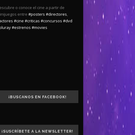
escubre o conoce el cine a partir de
inijuegos entre
#posters
#directores
,
actores
#cine
#criticas
#concursos
#dvd
bluray
#estrenos
#movies
¡BUSCANOS EN FACEBOOK!
¡SUSCRÍBETE A LA NEWSLETTER!