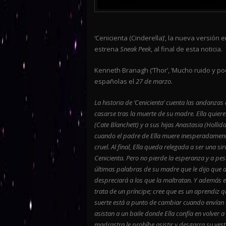
‘Cenicienta (Cinderella)’, la nueva versión
estrena
Sneak Peek
, al final de esta noticia.
Kenneth Branagh (‘Thor’, ‘Mucho ruido y poca
españolas el
27 de marzo
.
La historia de ‘Cenicienta’ cuenta las andanzas 
casarse tras la muerte de su madre. Ella quier
(Cate Blanchett) y a sus hijas Anastasia (Hollid
cuando el padre de Ella muere inesperadamente
cruel. Al final, Ella queda relegada a ser una si
Cenicienta. Pero no pierde la esperanza y a pes
últimas palabras de su madre que le dijo que de
despreciará a los que la maltratan. Y además 
trata de un príncipe; cree que es un aprendiz 
suerte está a punto de cambiar cuando envían d
asistan a un baile donde Ella confía en volver 
madrastra le prohíbe asistir y desgarra su ves