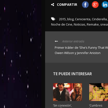
COMPARTIR
2015
,
blog
,
Cenicienta
,
Cinderella
,
Noche de Cine
,
Noticias
,
Remake
,
snea
Anterior entrada
Primer tráiler de ‘She’s Funny That W
Owen Wilson y Jennifer Aniston
TE PUEDE INTERESAR
‘Sin conexión’,
‘Cumbres