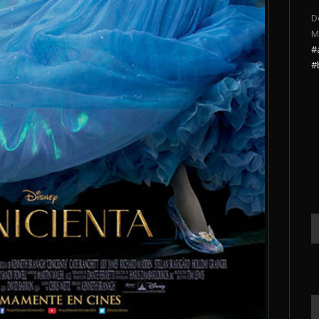
D
M
#
#