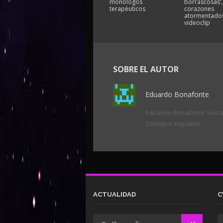
monólogos
borrascosas’,
terapéuticos
corazones
atormentados
videoclip
SOBRE EL AUTOR
Eduardo Bonafonte
Eduardo Bonafonte Serrano
¡Siempre inquieto!
ACTUALIDAD
C