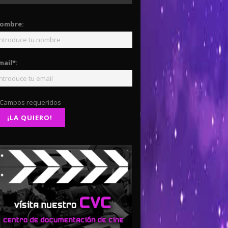
ombre:
mail*:
 Campos requeridos