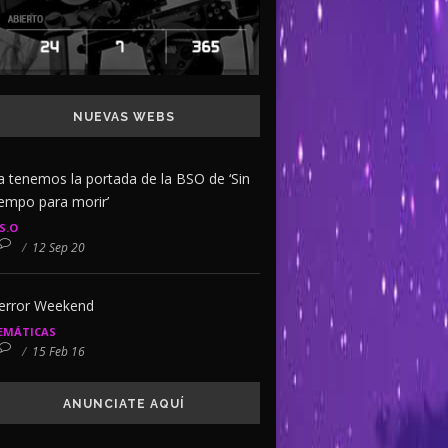
NUEVAS WEBS
a tenemos la portada de la BSO de ‘Sin
iempo para morir’
.S.O
/
12 Sep 20
error Weekend
EMÁTICAS
/
15 Feb 16
ANUNCIATE AQUÍ