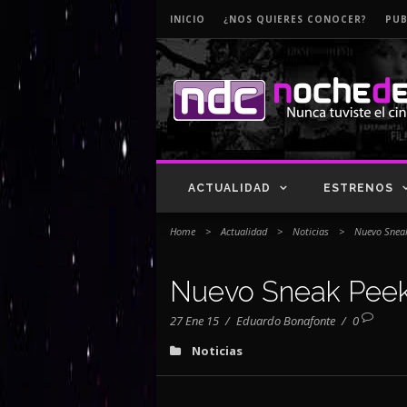
INICIO
¿NOS QUIERES CONOCER?
PUB
ACTUALIDAD
ESTRENOS
Home
>
Actualidad
>
Noticias
>
Nuevo Sneak 
Nuevo Sneak Peek p
27 Ene 15
/
Eduardo Bonafonte
/
0
Noticias