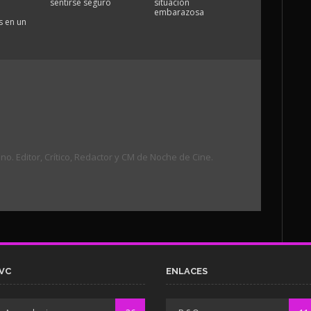
sentirse seguro
situación
embarazosa
 en un
. Editor, Crítico, Redactor y CM de Noche de Cine.
VC
ENLACES