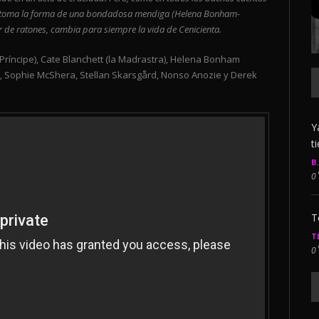
ez toma la forma de una bondadosa mendiga (Helena Bonham-
 de ratones, cambia para siempre la vida de Cenicienta.
 Príncipe), Cate Blanchett (la Madrastra), Helena Bonham
er, Sophie McShera, Stellan Skarsgård, Nonso Anozie y Derek
Y
t
B
0
T
T
0