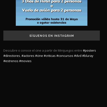
SÍGUENOS EN INSTAGRAM
Descubre o conoce el cine a partir de Minijuegos entre
#posters
#directores
,
#actores
#cine
#criticas
#concursos
#dvd
#bluray
#estrenos
#movies