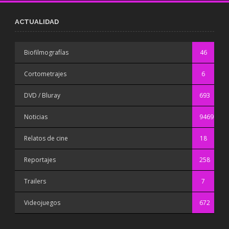
ACTUALIDAD
Biofilmografías
46
Cortometrajes
6
DVD / Bluray
693
Noticias
9469
Relatos de cine
18
Reportajes
258
Trailers
7
Videojuegos
672