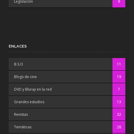
Legislación
9
ENLACES
B.S.O
11
Blogs de cine
19
DVD y Bluray en la red
7
Grandes estudios
13
Revistas
32
Temáticas
28