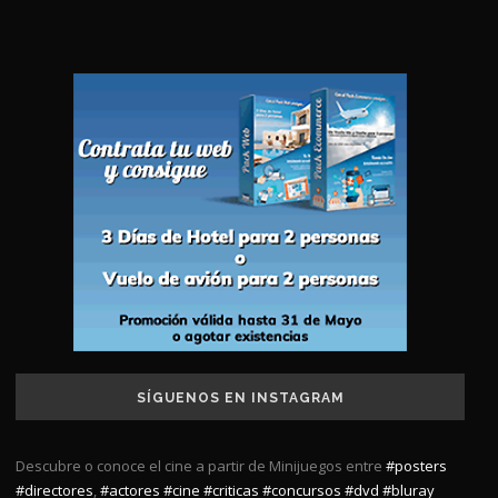
SÍGUENOS EN INSTAGRAM
Descubre o conoce el cine a partir de Minijuegos entre
#posters
#directores
,
#actores
#cine
#criticas
#concursos
#dvd
#bluray