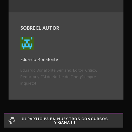
SOBRE EL AUTOR
Eduardo Bonafonte
Eduardo Bonafonte Serrano. Editor, Crítico,
Redactor y CM de Noche de Cine. ¡Siempre
inquieto!
¡¡¡ PARTICIPA EN NUESTROS CONCURSOS
Y GANA !!!