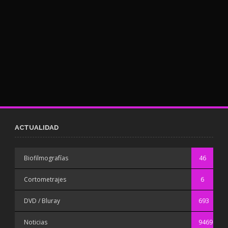
ACTUALIDAD
Biofilmografías
46
Cortometrajes
6
DVD / Bluray
693
Noticias
9469