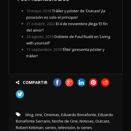
10 mayo, 2016
Tráiler y póster de ‘Outcast’ ¡la
posesión es solo el principio!
31 octubre, 2022
El 4 de noviembre ¡llega ‘El fin
del amor’!
24 agosto, 2019
Doblete de Paul Rudd en ‘Living
with yourself’
11 septiembre, 2018
‘Élite’ ¡presenta póster y
tráiler!
COMPARTIR
blog
,
cine
,
Cinemax
,
Eduardo Bonafonte
,
Eduardo
Bonafonte Serrano
,
Noche de Cine
,
Noticias
,
Outcast
,
Robert Kirkman
,
series
,
televisión
,
tv series