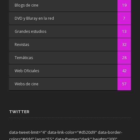
Blogs de cine
19
DVD y Bluray en la red
7
Grandes estudios
13
Revistas
32
Temáticas
28
Web Oficiales
42
Webs de cine
57
TWITTER
data-tweet-limit="4" data-link-color="#d520d9" data-border-
color="#ddd" lang="ES" data-theme="dark"
height="300"