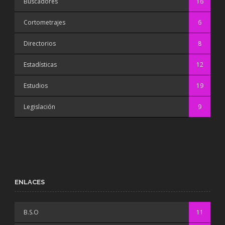
Buscadores
16
Cortometrajes
6
Directorios
8
Estadísticas
12
Estudios
19
Legislación
9
ENLACES
B.S.O
11