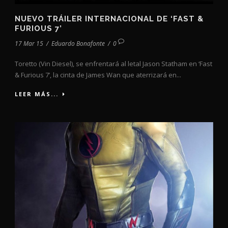
NUEVO TRÁILER INTERNACIONAL DE ‘FAST &
FURIOUS 7’
17 Mar 15
/
Eduardo Bonafonte
/
0
Toretto (Vin Diesel), se enfrentará al letal Jason Statham en ‘Fast
& Furious 7’, la cinta de James Wan que aterrizará en...
LEER MÁS...