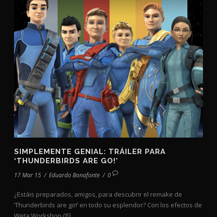
SIMPLEMENTE GENIAL: TRÁILER PARA
‘THUNDERBIRDS ARE GO!’
17 Mar 15
/
Eduardo Bonafonte
/
0
¿Estáis preparados, amigos, para descubrir el remake de
‘Thunderbirds are go!’ en todo su esplendor? Con los efectos de
Weta Workshop (‘El...