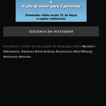
SÍGUENOS EN INSTAGRAM
Descubre o conoce el cine a partir de Minijuegos entre
#posters
#directores
,
#actores
#cine
#criticas
#concursos
#dvd
#bluray
#estrenos
#movies