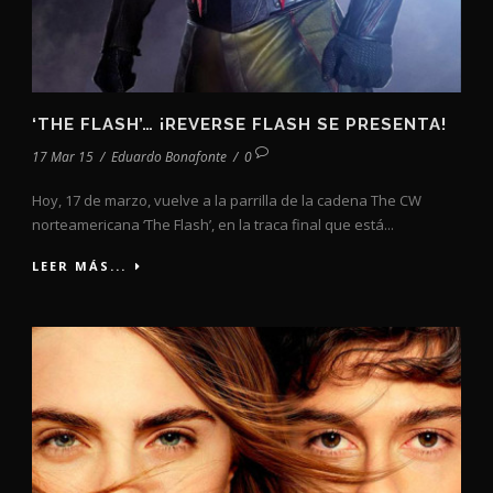
‘THE FLASH’… ¡REVERSE FLASH SE PRESENTA!
17 Mar 15
/
Eduardo Bonafonte
/
0
Hoy, 17 de marzo, vuelve a la parrilla de la cadena The CW
norteamericana ‘The Flash’, en la traca final que está...
LEER MÁS...