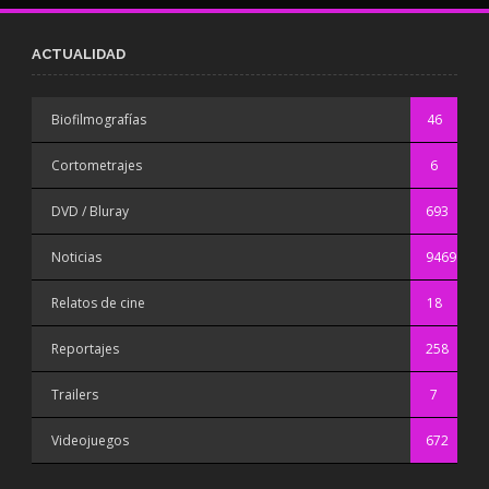
ACTUALIDAD
Biofilmografías
46
Cortometrajes
6
DVD / Bluray
693
Noticias
9469
Relatos de cine
18
Reportajes
258
Trailers
7
Videojuegos
672