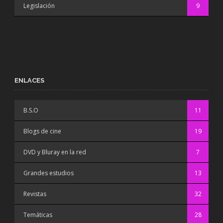
Legislación
9
ENLACES
B.S.O
11
Blogs de cine
19
DVD y Bluray en la red
7
Grandes estudios
13
Revistas
32
Temáticas
28