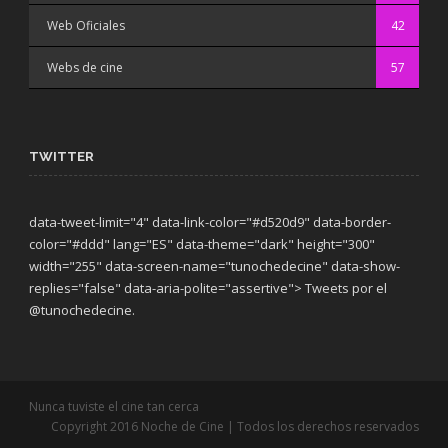
Web Oficiales
42
Webs de cine
57
TWITTER
data-tweet-limit="4" data-link-color="#d520d9" data-border-
color="#ddd" lang="ES" data-theme="dark"
height="300"
width="255" data-screen-name="tunochedecine" data-show-
replies="false" data-aria-polite="assertive"> Tweets por el
@tunochedecine.
Nunca tuviste el cine tan cerca
Copyright 2016 Noche de Cine | Todos los derechos reservados