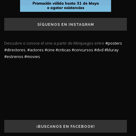
SÍGUENOS EN INSTAGRAM
Descubre o conoce el cine a partir de Minijuegos entre
#posters
#directores
,
#actores
#cine
#criticas
#concursos
#dvd
#bluray
#estrenos
#movies
¡BUSCANOS EN FACEBOOK!