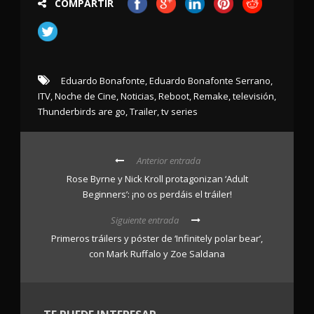
COMPARTIR
Eduardo Bonafonte
,
Eduardo Bonafonte Serrano
,
ITV
,
Noche de Cine
,
Noticias
,
Reboot
,
Remake
,
televisión
,
Thunderbirds are go
,
Trailer
,
tv series
Anterior entrada
Rose Byrne y Nick Kroll protagonizan ‘Adult
Beginners’: ¡no os perdáis el tráiler!
Siguiente entrada
Primeros tráilers y póster de ‘Infinitely polar bear’,
con Mark Ruffalo y Zoe Saldana