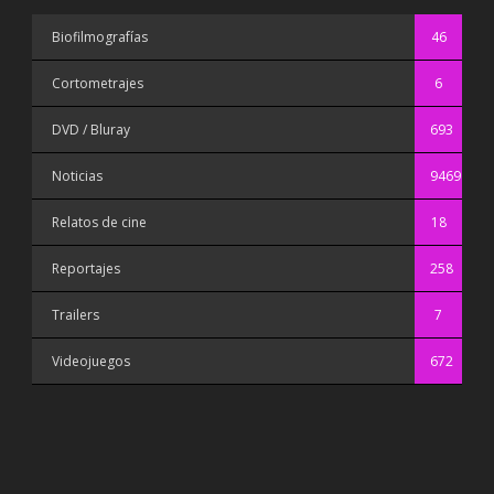
Biofilmografías
46
Cortometrajes
6
DVD / Bluray
693
Noticias
9469
Relatos de cine
18
Reportajes
258
Trailers
7
Videojuegos
672