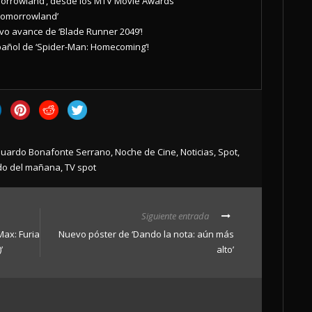
orrowland’, desde los MTV Movie Awards
Tomorrowland’
evo avance de ‘Blade Runner 2049’!
pañol de ‘Spider-Man: Homecoming’!
uardo Bonafonte Serrano
,
Noche de Cine
,
Noticias
,
Spot
,
do del mañana
,
TV spot
Siguiente entrada
Max: Furia
Nuevo póster de ‘Dando la nota: aún más
’
alto’