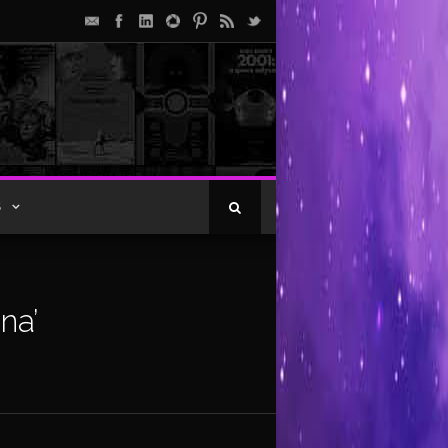
S
na’