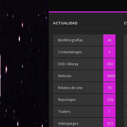
ACTUALIDAD
C
Biofilmografías
46
Cortometrajes
6
DVD / Bluray
693
Noticias
9469
Relatos de cine
18
Reportajes
258
Trailers
7
Videojuegos
672