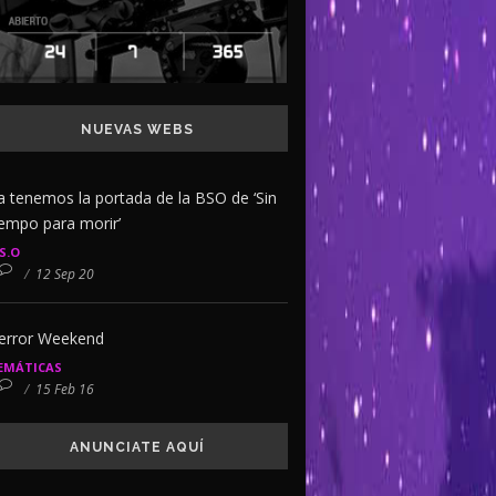
NUEVAS WEBS
a tenemos la portada de la BSO de ‘Sin
iempo para morir’
.S.O
/
12 Sep 20
error Weekend
EMÁTICAS
/
15 Feb 16
ANUNCIATE AQUÍ