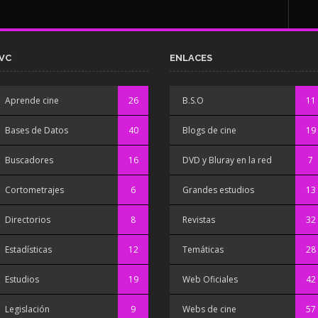
VC
ENLACES
Aprende cine
26
B.S.O
11
Bases de Datos
40
Blogs de cine
19
Buscadores
16
DVD y Bluray en la red
7
Cortometrajes
6
Grandes estudios
13
Directorios
8
Revistas
32
Estadísticas
12
Temáticas
28
Estudios
19
Web Oficiales
42
Legislación
9
Webs de cine
57