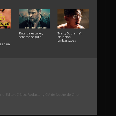
‘Ruta de escape’,
‘Marty Supreme’,
sentirse seguro
situación
embarazosa
 en un
. Editor, Crítico, Redactor y CM de Noche de Cine.