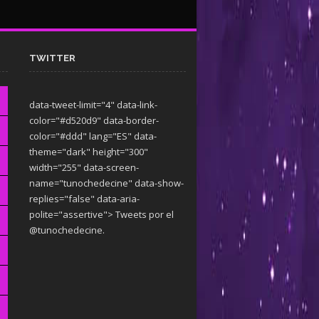
TWITTER
data-tweet-limit="4" data-link-
color="#d520d9" data-border-
color="#ddd" lang="ES" data-
theme="dark"
height="300"
width="255" data-screen-
name="tunochedecine" data-show-
replies="false" data-aria-
polite="assertive"> Tweets por el
@tunochedecine.