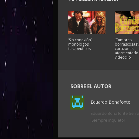
‘Sin conexión’,
‘Cumbres
monólogos
borrascosas’,
terapéuticos
corazones
atormentados
videoclip
SOBRE EL AUTOR
Eduardo Bonafonte
Eduardo Bonafonte Serrano
¡Siempre inquieto!