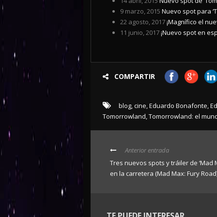
14 abril, 2015
Nuevo spot de ‘Tom
9 marzo, 2015
Nuevo spot para ‘
22 agosto, 2017
¡Magnífico el nu
11 junio, 2017
¡Nuevo spot en es
COMPARTIR
blog
,
cine
,
Eduardo Bonafonte
,
Ed
Tomorrowland
,
Tomorrowland: el mun
Anterior entrada
Tres nuevos spots y tráiler de ‘Mad 
en la carretera (Mad Max: Fury Road)
TE PUEDE INTERESAR