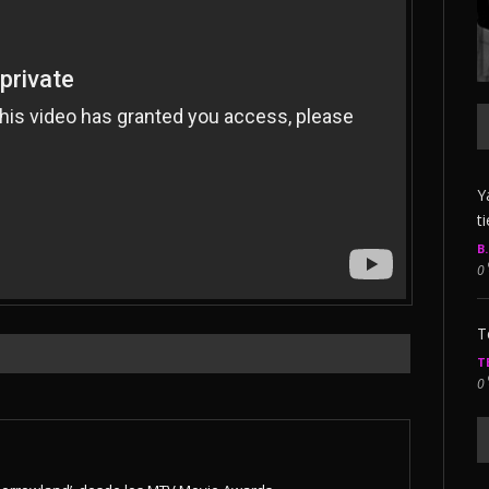
Y
t
B
0
T
T
0