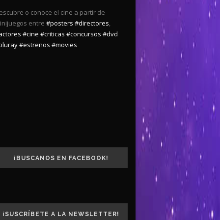
escubre o conoce el cine a partir de
inijuegos entre
#posters
#directores
,
actores
#cine
#criticas
#concursos
#dvd
bluray
#estrenos
#movies
¡BUSCANOS EN FACEBOOK!
¡SUSCRÍBETE A LA NEWSLETTER!