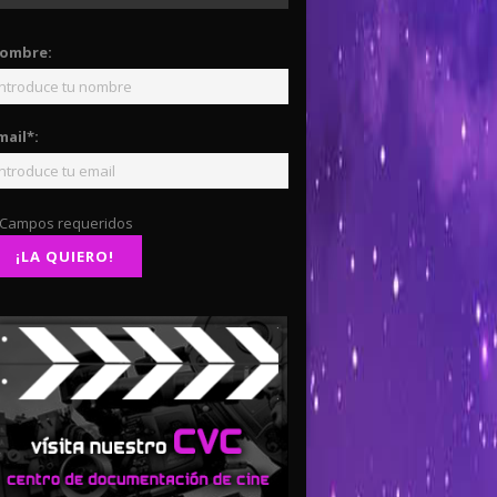
ombre:
mail*:
 Campos requeridos