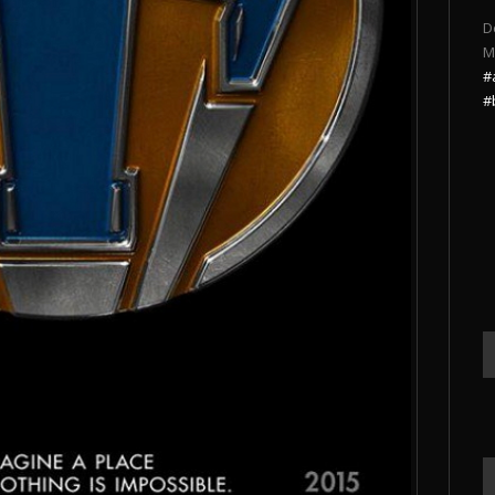
D
M
#
#