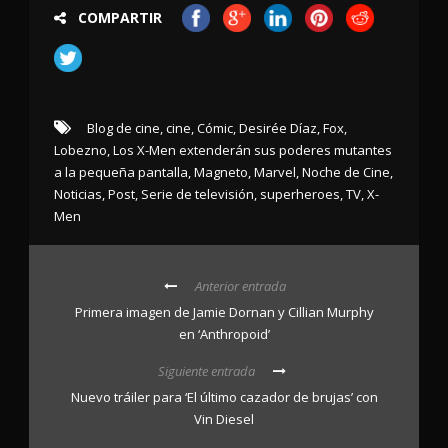
COMPARTIR
Blog de cine
,
cine
,
Cómic
,
Desirée Díaz
,
Fox
,
Lobezno
,
Los X-Men extenderán sus poderes mutantes
a la pequeña pantalla
,
Magneto
,
Marvel
,
Noche de Cine
,
Noticias
,
Post
,
Serie de televisión
,
superheroes
,
TV
,
X-
Men
Anterior entrada
Primera imagen de Jamie Dornan y Cillian Murphy
en ‘Anthropoid’
Siguiente entrada
Nuevo tráiler para ‘El último cazador de brujas’ con
Vin Diesel