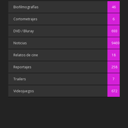
Biofilmografías
46
Cortometrajes
6
DVD / Bluray
693
Noticias
9469
Relatos de cine
18
Reportajes
258
Trailers
7
Videojuegos
672