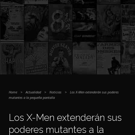
Home
>
Actualidad
>
Noticias
>
Los X-Men extenderán sus poderes
mutantes a la pequeña pantalla
Los X-Men extenderán sus
poderes mutantes a la