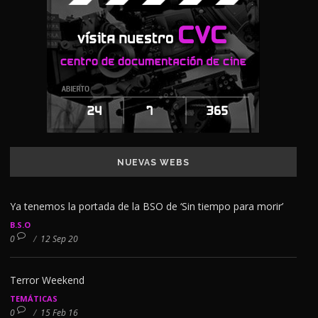
NUEVAS WEBS
Ya tenemos la portada de la BSO de ‘Sin tiempo para morir’
B.S.O
0
/
12 Sep 20
Terror Weekend
TEMÁTICAS
0
/
15 Feb 16