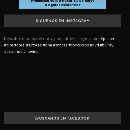
SÍGUENOS EN INSTAGRAM
Descubre o conoce el cine a partir de Minijuegos entre
#posters
#directores
,
#actores
#cine
#criticas
#concursos
#dvd
#bluray
#estrenos
#movies
¡BUSCANOS EN FACEBOOK!