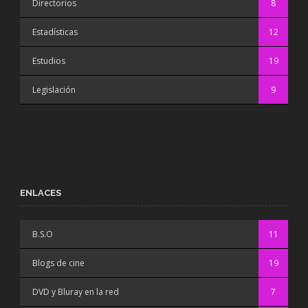
Directorios
8
Estadísticas
12
Estudios
19
Legislación
9
ENLACES
B.S.O
11
Blogs de cine
19
DVD y Bluray en la red
7