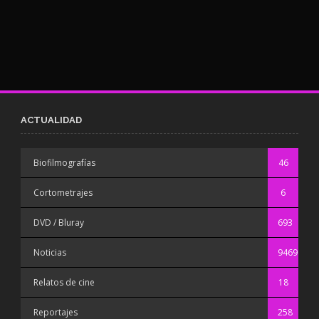
ACTUALIDAD
Biofilmografías
46
Cortometrajes
6
DVD / Bluray
693
Noticias
9469
Relatos de cine
18
Reportajes
258