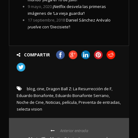
9 mayo, 2020
¡Netflix desvela las primeras
imágenes de ‘La vieja guardia’!
17 septiembre, 2018
Daniel Sánchez Arévalo
¡vuelve con ‘Diecisiete’!
COMPARTIR
blog
,
cine
,
Dragon Ball Z: La Resurrección de F
,
Eduardo Bonafonte
,
Eduardo Bonafonte Serrano
,
Noche de Cine
,
Noticias
,
película
,
Preventa de entradas
,
selecta vision
Anterior entrada