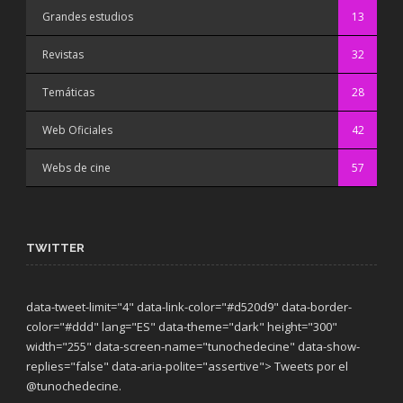
Grandes estudios
13
Revistas
32
Temáticas
28
Web Oficiales
42
Webs de cine
57
TWITTER
data-tweet-limit="4" data-link-color="#d520d9" data-border-
color="#ddd" lang="ES" data-theme="dark"
height="300"
width="255" data-screen-name="tunochedecine" data-show-
replies="false" data-aria-polite="assertive"> Tweets por el
@tunochedecine.