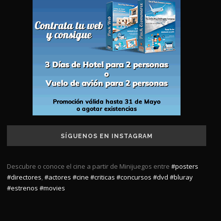
SÍGUENOS EN INSTAGRAM
Descubre o conoce el cine a partir de Minijuegos entre
#posters
#directores
,
#actores
#cine
#criticas
#concursos
#dvd
#bluray
#estrenos
#movies