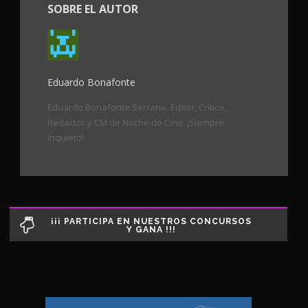
SOBRE EL AUTOR
Eduardo Bonafonte
Eduardo Bonafonte Serrano. Editor, Crítico,
Redactor y CM de Noche de Cine. ¡Siempre
inquieto!
¡¡¡ PARTICIPA EN NUESTROS CONCURSOS
Y GANA !!!