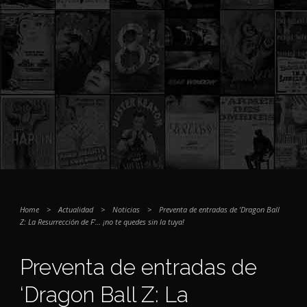
Home
>
Actualidad
>
Noticias
>
Preventa de entradas de ‘Dragon Ball
Z: La Resurrección de F’… ¡no te quedes sin la tuya!
Preventa de entradas de
‘Dragon Ball Z: La