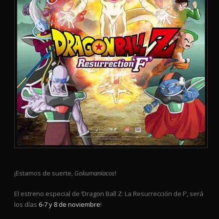
¡Estamos de suerte,
Gokumaníacos
!
El estreno especial de ‘Dragon Ball Z: La Resurrección de F’, será
los días
6-7 y 8 de noviembre
!