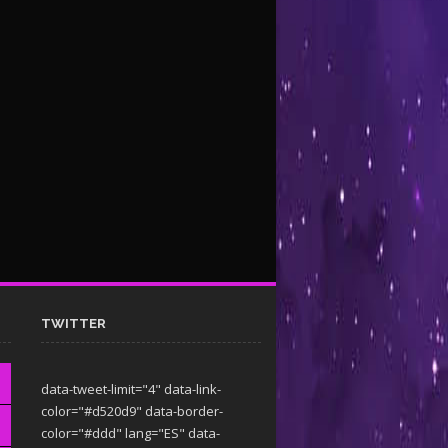
TWITTER
data-tweet-limit="4" data-link-
color="#d520d9" data-border-
color="#ddd" lang="ES" data-