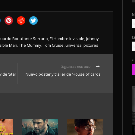
N
E
uardo Bonafonte Serrano
,
El Hombre Invisible
,
Johnny
isible Man
,
The Mummy
,
Tom Cruise
,
universal pictures
*
Siguiente entrada
 de ‘Star
Nuevo póster y tráiler de ‘House of cards’