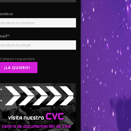
ombre:
mail*:
 Campos requeridos