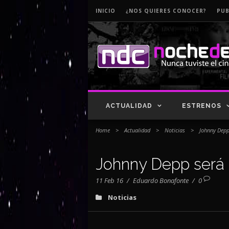
INICIO
¿NOS QUIERES CONOCER?
PUB
ACTUALIDAD
ESTRENOS
Home
>
Actualidad
>
Noticias
>
Johnny Depp 
Johnny Depp será i
11 Feb 16
/
Eduardo Bonafonte
/
0
Noticias