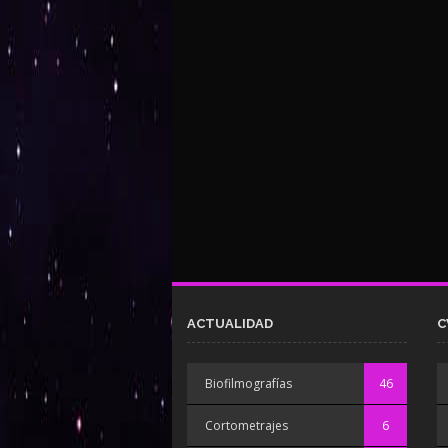
ACTUALIDAD
C
Biofilmografías
46
Cortometrajes
6