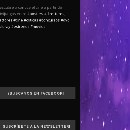
escubre o conoce el cine a partir de
inijuegos entre
#posters
#directores
,
actores
#cine
#criticas
#concursos
#dvd
bluray
#estrenos
#movies
¡BUSCANOS EN FACEBOOK!
¡SUSCRÍBETE A LA NEWSLETTER!