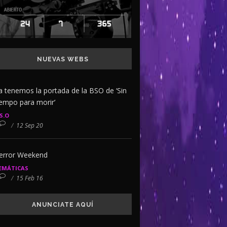
NUEVAS WEBS
a tenemos la portada de la BSO de ‘Sin
iempo para morir’
.S.O
/
12 Sep 20
error Weekend
EMÁTICAS
/
15 Feb 16
ANUNCIATE AQUÍ