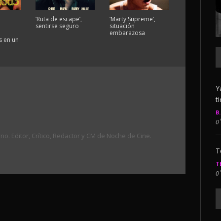
‘Ruta de escape’,
‘Marty Supreme’,
sentirse seguro
situación
embarazosa
 en un
Y
t
B
0
. Editor, Crítico, Redactor y CM de Noche de Cine.
T
T
0