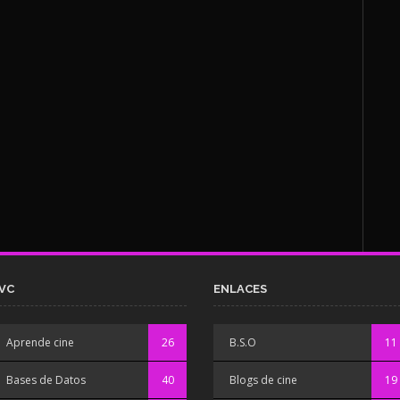
VC
ENLACES
Aprende cine
26
B.S.O
11
Bases de Datos
40
Blogs de cine
19