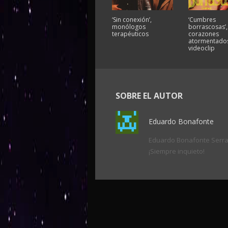
‘Sin conexión’,
‘Cumbres
monólogos
borrascosas’,
terapéuticos
corazones
atormentados
videoclip
SOBRE EL AUTOR
Eduardo Bonafonte
Eduardo Bonafonte Serrano
¡Siempre inquieto!