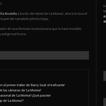
C.
D
M
fia Boutella
a bordo del
reboot
de ‘La Momia’, ahora le toca el
#
 la piel del camaleón Johnny Depp.
#
reador de una fórmula revolucionaria que lo hace invisible,
 peligrosa) locura.
 el primer tráiler de ‘Barry Seal: el traficante’
de las cámaras de ‘La Momia’!
nacional de ‘La Momia’! ¡Qué pasote!
ip de ‘La Momia’?