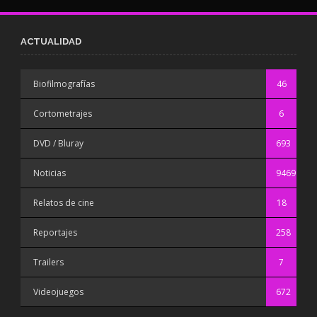
ACTUALIDAD
Biofilmografías
46
Cortometrajes
6
DVD / Bluray
693
Noticias
9469
Relatos de cine
18
Reportajes
258
Trailers
7
Videojuegos
672