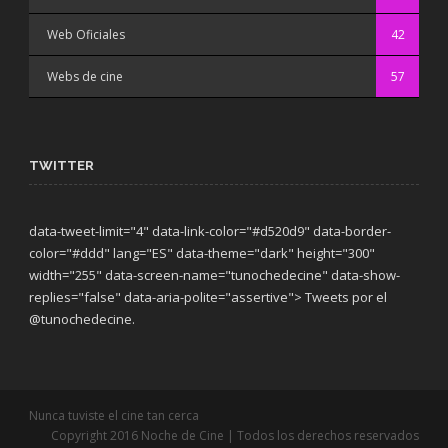
Web Oficiales
42
Webs de cine
57
TWITTER
data-tweet-limit="4" data-link-color="#d520d9" data-border-
color="#ddd" lang="ES" data-theme="dark"
height="300"
width="255" data-screen-name="tunochedecine" data-show-
replies="false" data-aria-polite="assertive"> Tweets por el
@tunochedecine.
Nunca tuviste el cine tan cerca
Copyright 2016 Noche de Cine | Todos los derechos reservados