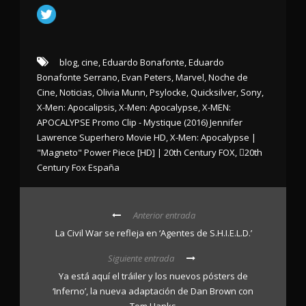
blog
,
cine
,
Eduardo Bonafonte
,
Eduardo
Bonafonte Serrano
,
Evan Peters
,
Marvel
,
Noche de
Cine
,
Noticias
,
Olivia Munn
,
Psylocke
,
Quicksilver
,
Sony
,
X-Men: Apocalipsis
,
X-Men: Apocalypse
,
X-MEN:
APOCALYPSE Promo Clip - Mystique (2016) Jennifer
Lawrence Superhero Movie HD
,
X-Men: Apocalypse |
"Magneto" Power Piece [HD] | 20th Century FOX
,
20th
Century Fox España
Anterior entrada
La Civil War se refleja en ‘Agentes de S.H.I.E.L.D.’
Siguiente entrada
Ya está aquí el tráiler y los nuevos pósters de
‘Inferno’, la nueva adaptación de Dan Brown con
Tom Hanks