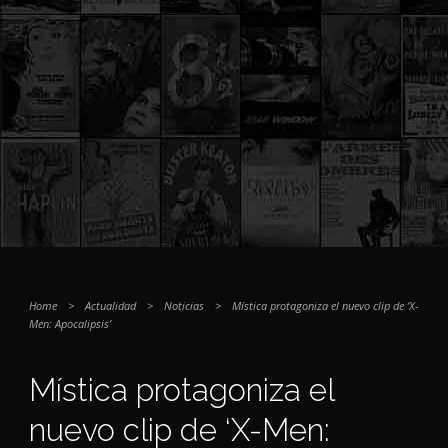
Home
>
Actualidad
>
Noticias
>
Mística protagoniza el nuevo clip de ‘X-
Men: Apocalipsis’
Mística protagoniza el
nuevo clip de ‘X-Men: