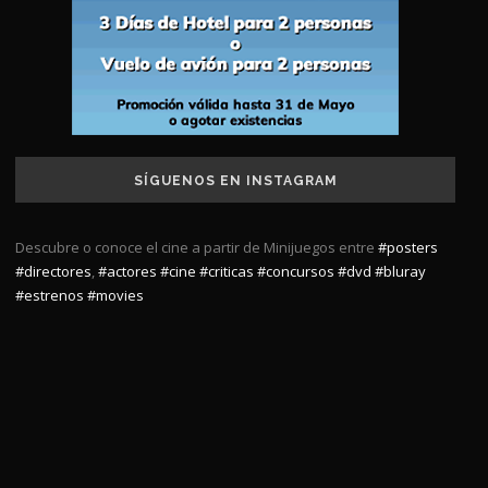
SÍGUENOS EN INSTAGRAM
Descubre o conoce el cine a partir de Minijuegos entre
#posters
#directores
,
#actores
#cine
#criticas
#concursos
#dvd
#bluray
#estrenos
#movies