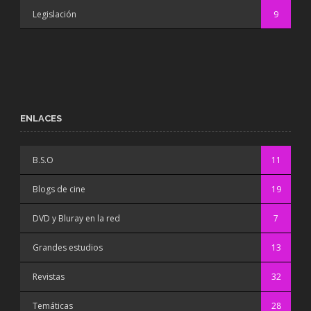
Legislación
9
ENLACES
B.S.O
11
Blogs de cine
19
DVD y Bluray en la red
7
Grandes estudios
13
Revistas
32
Temáticas
28