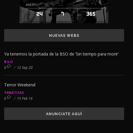
NUEVAS WEBS
Ya tenemos la portada de la BSO de ‘Sin tiempo para morir’
B.S.O
0
/
12 Sep 20
Terror Weekend
TEMÁTICAS
0
/
15 Feb 16
ANUNCIATE AQUÍ