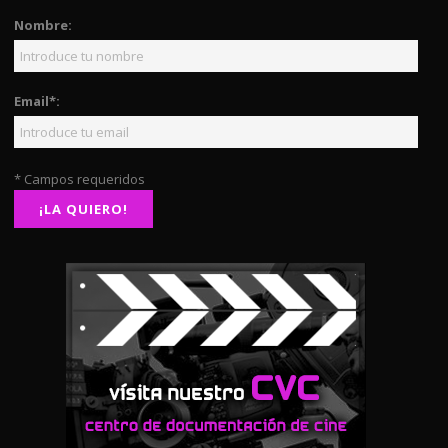
Nombre:
Email*:
* Campos requeridos