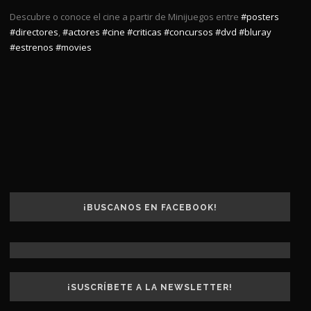
Descubre o conoce el cine a partir de Minijuegos entre
#posters
#directores
,
#actores
#cine
#criticas
#concursos
#dvd
#bluray
#estrenos
#movies
¡BUSCANOS EN FACEBOOK!
¡SUSCRÍBETE A LA NEWSLETTER!