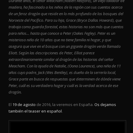
Durante años, el señor Meacham (Robert Redford), un viejo tallador de
madera, ha fascinado a los niños de la región con sus cuentos acerca
de un feroz dragón que reside en lo más profundo de los bosques del
Noroeste del Pacífico. Para su hija, Grace (Bryce Dallas Howard), que
trabaja como guarda forestal, estas historias no son más que cuentos
para niños… hasta que conoce a Peter (Oakes Fegley). Peter es un
misterioso niño de 10 años que no tiene familia ni hogar, y que
asegura que vive en el bosque con un gigante dragón verde llamado
Eliott. Según las descripciones de Peter, Elliot parece
extraordinariamente similar al dragón de las historias del señor
Meacham. Con la ayuda de Natalie, (Oona Laurence), una niña de 11
años cuyo padre, Jack (Wes Bentley), es dueño de la serrería local,
Grace parte en busca de respuestas que determinen de dónde viene
Peter, cuál es su verdadero hogar y cuál es la verdad acerca de ese
dragón.
El
19 de agosto
de 2016, la veremos en España.
Os dejamos
también el teaser en español
.