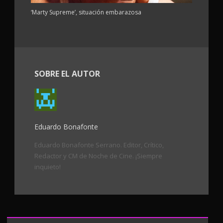
‘Marty Supreme’, situación embarazosa
SOBRE EL AUTOR
Eduardo Bonafonte
Eduardo Bonafonte Serrano. Editor, Crítico,
Redactor y CM de Noche de Cine. ¡Siempre
inquieto!