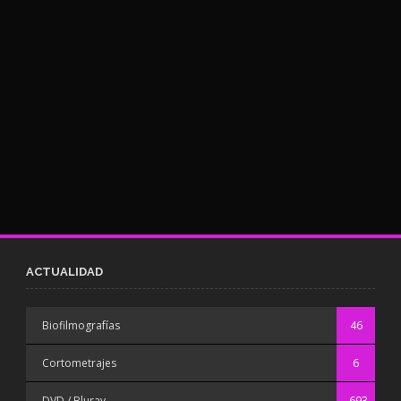
ACTUALIDAD
Biofilmografías
46
Cortometrajes
6
DVD / Bluray
693