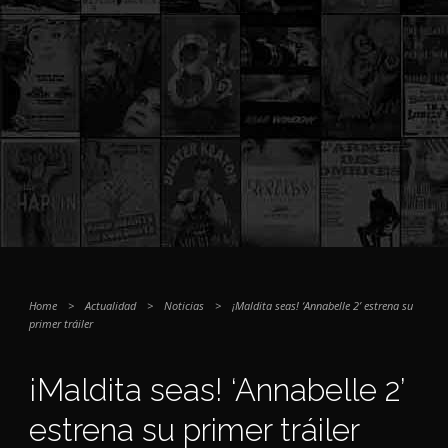
Home
>
Actualidad
>
Noticias
>
¡Maldita seas! ‘Annabelle 2’ estrena su
primer tráiler
¡Maldita seas! ‘Annabelle 2’
estrena su primer tráiler