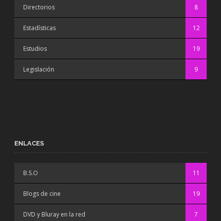
Directorios
8
Estadísticas
12
Estudios
19
Legislación
9
ENLACES
B.S.O
11
Blogs de cine
19
DVD y Bluray en la red
7