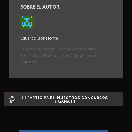
SOBRE EL AUTOR
Eduardo Bonafonte
Eduardo Bonafonte Serrano. Editor, Crítico,
Redactor y CM de Noche de Cine. ¡Siempre
inquieto!
¡¡¡ PARTICIPA EN NUESTROS CONCURSOS
Y GANA !!!