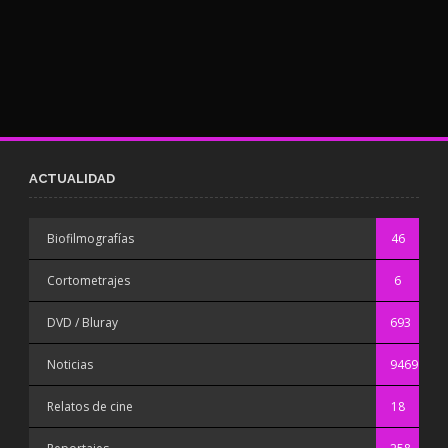
ACTUALIDAD
Biofilmografías
46
Cortometrajes
6
DVD / Bluray
693
Noticias
9469
Relatos de cine
18