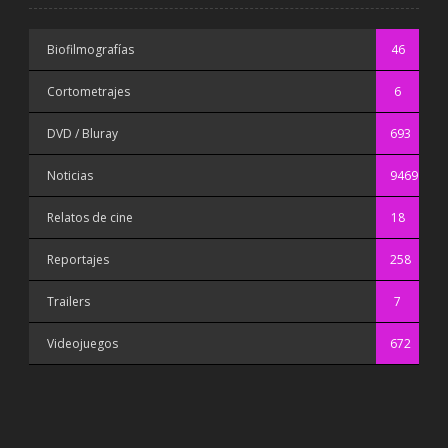
Biofilmografías
46
Cortometrajes
6
DVD / Bluray
693
Noticias
9469
Relatos de cine
18
Reportajes
258
Trailers
7
Videojuegos
672