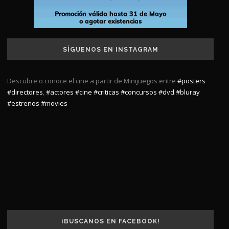
SÍGUENOS EN INSTAGRAM
Descubre o conoce el cine a partir de Minijuegos entre
#posters
#directores
,
#actores
#cine
#criticas
#concursos
#dvd
#bluray
#estrenos
#movies
¡BUSCANOS EN FACEBOOK!