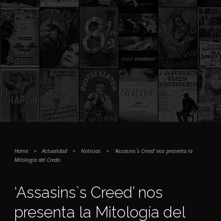
Home
>
Actualidad
>
Noticias
>
‘Assasins`s Creed’ nos presenta la
Mitología del Credo
‘Assasins`s Creed’ nos
presenta la Mitología del