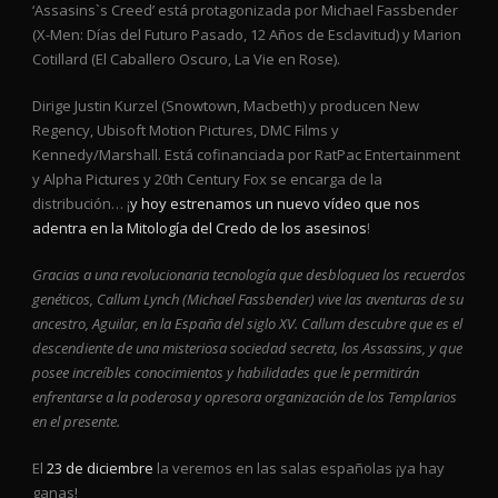
‘Assasins`s Creed’ está protagonizada por Michael Fassbender
(X-Men: Días del Futuro Pasado, 12 Años de Esclavitud) y Marion
Cotillard (El Caballero Oscuro, La Vie en Rose).
Dirige Justin Kurzel (Snowtown, Macbeth) y producen New
Regency, Ubisoft Motion Pictures, DMC Films y
Kennedy/Marshall. Está cofinanciada por RatPac Entertainment
y Alpha Pictures y 20th Century Fox se encarga de la
distribución… ¡
y hoy estrenamos un nuevo vídeo que nos
adentra en la Mitología del Credo de los asesinos
!
Gracias a una revolucionaria tecnología que desbloquea los recuerdos
genéticos, Callum Lynch (Michael Fassbender) vive las aventuras de su
ancestro, Aguilar, en la España del siglo XV. Callum descubre que es el
descendiente de una misteriosa sociedad secreta, los Assassins, y que
posee increíbles conocimientos y habilidades que le permitirán
enfrentarse a la poderosa y opresora organización de los Templarios
en el presente.
El
23 de diciembre
la veremos en las salas españolas ¡ya hay
ganas!