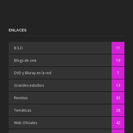
ENLACES
B.S.O
11
Blogs de cine
19
DVD y Bluray en la red
7
Grandes estudios
13
Revistas
32
Temáticas
28
Web Oficiales
42