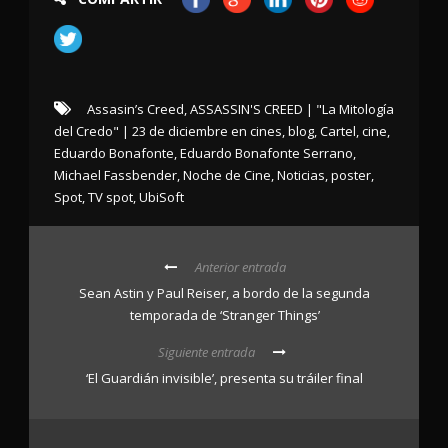
Assasin’s Creed
,
ASSASSIN'S CREED | "La Mitología
del Credo" | 23 de diciembre en cines
,
blog
,
Cartel
,
cine
,
Eduardo Bonafonte
,
Eduardo Bonafonte Serrano
,
Michael Fassbender
,
Noche de Cine
,
Noticias
,
poster
,
Spot
,
TV spot
,
UbiSoft
Anterior entrada
Sean Astin y Paul Reiser, a bordo de la segunda
temporada de ‘Stranger Things’
Siguiente entrada
‘El Guardián invisible’, presenta su tráiler final