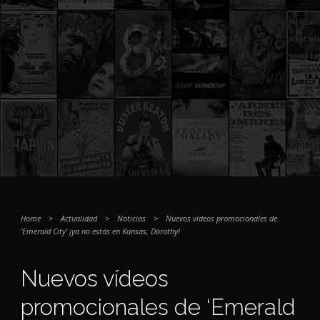
Home
>
Actualidad
>
Noticias
>
Nuevos vídeos promocionales de
‘Emerald City’ ¡ya no estás en Kansas, Dorothy!
Nuevos vídeos
promocionales de ‘Emerald