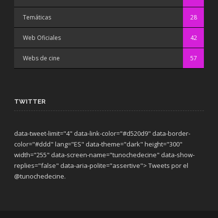
Temáticas
28
Web Oficiales
42
Webs de cine
57
TWITTER
data-tweet-limit="4" data-link-color="#d520d9" data-border-
color="#ddd" lang="ES" data-theme="dark"
height="300"
width="255" data-screen-name="tunochedecine" data-show-
replies="false" data-aria-polite="assertive"> Tweets por el
@tunochedecine.