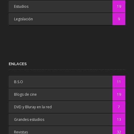
Estudios
19
Legislación
9
ENLACES
B.S.O
11
Blogs de cine
19
DVD y Bluray en la red
7
Grandes estudios
13
Revistas
32