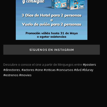
SÍGUENOS EN INSTAGRAM
Descubre o conoce el cine a partir de Minijuegos entre
#posters
#directores
,
#actores
#cine
#criticas
#concursos
#dvd
#bluray
#estrenos
#movies