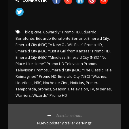
COMPARTIR
blog
,
cine
,
Cowardly" Promo HD
,
Eduardo
Bonafonte
,
Eduardo Bonafonte Serrano
,
Emerald City
,
Emerald City (NBC) "A New Oz Will Rise" Promo HD
,
Emerald City (NBC) "Just a Girl from Kansas" Promo HD
,
Emerald City (NBC) "Mindless
,
Emerald City (NBC) "No
Place Like Home" Promo HD Television Promos
Television Promos
,
Emerald City (NBC) "The Classic Tale
Reimagined" Promo HD
,
Emerald City (NBC) "Witches
,
Heartless
,
NBC
,
Noche de Cine
,
Noticias
,
Primera
Temporada
,
promos
,
Season 1
,
televisión
,
TV
,
tv series
,
Warriors
,
Wizards" Promo HD
Anterior entrada
Nuevo póster y tráiler de ‘Rings’