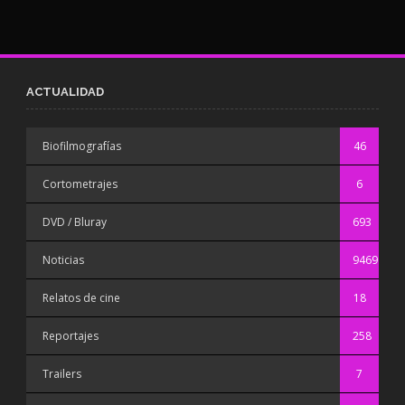
ACTUALIDAD
Biofilmografías
46
Cortometrajes
6
DVD / Bluray
693
Noticias
9469
Relatos de cine
18
Reportajes
258
Trailers
7