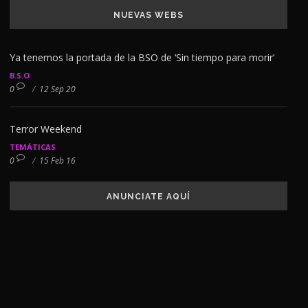
NUEVAS WEBS
Ya tenemos la portada de la BSO de ‘Sin tiempo para morir’
B.S.O
0
/
12 Sep 20
Terror Weekend
TEMÁTICAS
0
/
15 Feb 16
ANUNCIATE AQUÍ