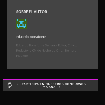
SOBRE EL AUTOR
Eduardo Bonafonte
Eduardo Bonafonte Serrano. Editor, Crítico,
Redactor y CM de Noche de Cine. ¡Siempre
inquieto!
¡¡¡ PARTICIPA EN NUESTROS CONCURSOS
Y GANA !!!