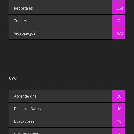
Reportajes
258
Trailers
7
Videojuegos
672
CVC
Aprende cine
26
Bases de Datos
40
Buscadores
16
Cortometrajes
6