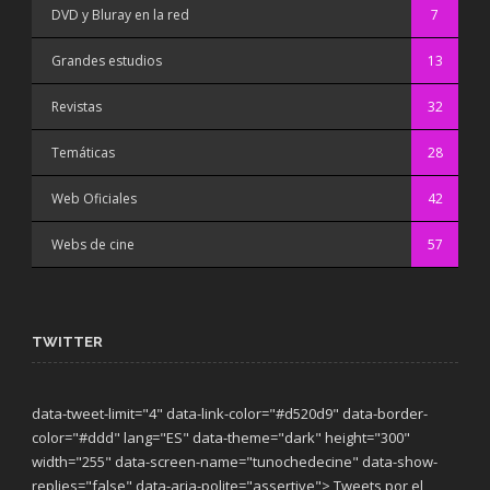
DVD y Bluray en la red
7
Grandes estudios
13
Revistas
32
Temáticas
28
Web Oficiales
42
Webs de cine
57
TWITTER
data-tweet-limit="4" data-link-color="#d520d9" data-border-
color="#ddd" lang="ES" data-theme="dark"
height="300"
width="255" data-screen-name="tunochedecine" data-show-
replies="false" data-aria-polite="assertive"> Tweets por el