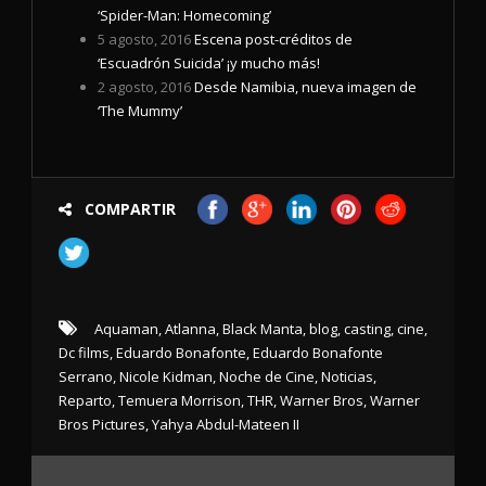
‘Spider-Man: Homecoming’
5 agosto, 2016
Escena post-créditos de
‘Escuadrón Suicida’ ¡y mucho más!
2 agosto, 2016
Desde Namibia, nueva imagen de
‘The Mummy’
COMPARTIR
Aquaman
,
Atlanna
,
Black Manta
,
blog
,
casting
,
cine
,
Dc films
,
Eduardo Bonafonte
,
Eduardo Bonafonte
Serrano
,
Nicole Kidman
,
Noche de Cine
,
Noticias
,
Reparto
,
Temuera Morrison
,
THR
,
Warner Bros
,
Warner
Bros Pictures
,
Yahya Abdul-Mateen II