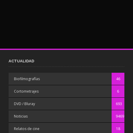
ACTUALIDAD
Biofilmografías
46
Cortometrajes
6
DVD / Bluray
693
Noticias
9469
Relatos de cine
18