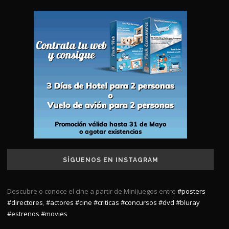
SÍGUENOS EN INSTAGRAM
Descubre o conoce el cine a partir de Minijuegos entre
#posters
#directores
,
#actores
#cine
#criticas
#concursos
#dvd
#bluray
#estrenos
#movies