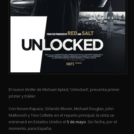
El nuevo
thriller
de Michael Apted, ‘Unlocked’, presenta primer
póster y tráiler.
Con Noomi Rapace, Orlando Bloom, Michael Douglas, John
Malkovich y Toni Collette en el reparto principal, la cinta se
estrenará en Estados Unidos el
5 de mayo
. Sin fecha, por el
momento, para España.