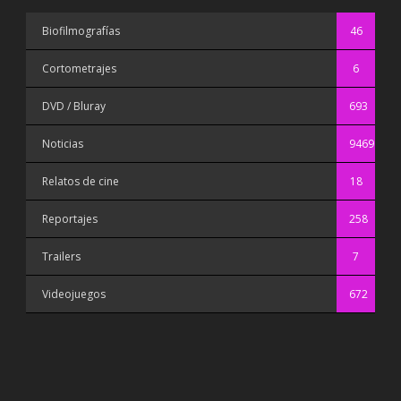
Biofilmografías
46
Cortometrajes
6
DVD / Bluray
693
Noticias
9469
Relatos de cine
18
Reportajes
258
Trailers
7
Videojuegos
672