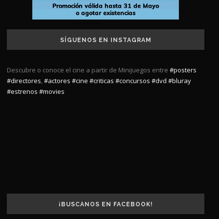
SÍGUENOS EN INSTAGRAM
Descubre o conoce el cine a partir de Minijuegos entre
#posters
#directores
,
#actores
#cine
#criticas
#concursos
#dvd
#bluray
#estrenos
#movies
¡BUSCANOS EN FACEBOOK!