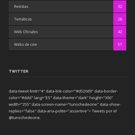
Revistas
32
Temáticas
28
Web Oficiales
42
Webs de cine
57
TWITTER
data-tweet-limit="4" data-link-color="#d520d9" data-border-
color="#ddd" lang="ES" data-theme="dark"
height="300"
width="255" data-screen-name="tunochedecine" data-show-
replies="false" data-aria-polite="assertive"> Tweets por el
@tunochedecine.