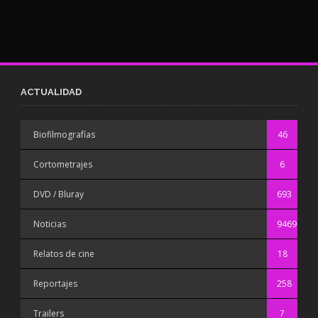
ACTUALIDAD
Biofilmografías
46
Cortometrajes
6
DVD / Bluray
693
Noticias
9469
Relatos de cine
18
Reportajes
258
Trailers
7