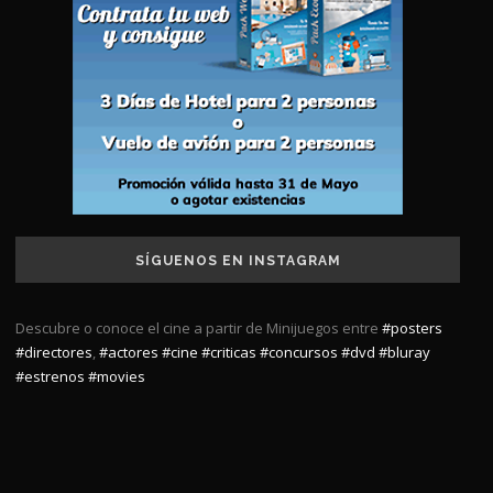
SÍGUENOS EN INSTAGRAM
Descubre o conoce el cine a partir de Minijuegos entre
#posters
#directores
,
#actores
#cine
#criticas
#concursos
#dvd
#bluray
#estrenos
#movies