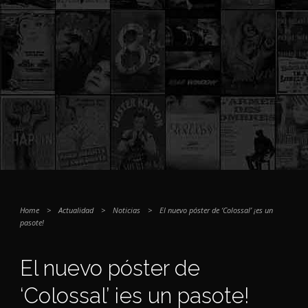
Home
>
Actualidad
>
Noticias
>
El nuevo póster de ‘Colossal’ ¡es un
pasote!
El nuevo póster de
‘Colossal’ ¡es un pasote!