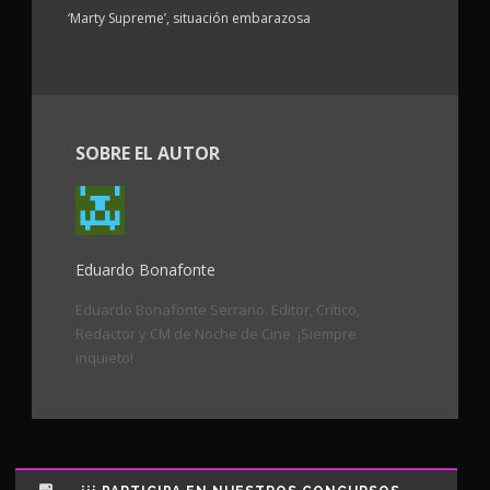
‘Marty Supreme’, situación embarazosa
SOBRE EL AUTOR
Eduardo Bonafonte
Eduardo Bonafonte Serrano. Editor, Crítico,
Redactor y CM de Noche de Cine. ¡Siempre
inquieto!