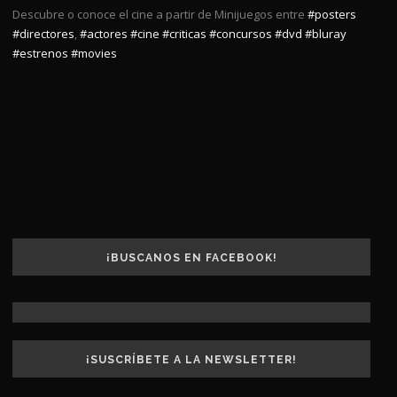
Descubre o conoce el cine a partir de Minijuegos entre
#posters
#directores
,
#actores
#cine
#criticas
#concursos
#dvd
#bluray
#estrenos
#movies
¡BUSCANOS EN FACEBOOK!
¡SUSCRÍBETE A LA NEWSLETTER!