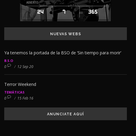
NUEVAS WEBS
Ya tenemos la portada de la BSO de ‘Sin tiempo para morir’
B.S.O
0
/
12 Sep 20
Terror Weekend
TEMÁTICAS
0
/
15 Feb 16
ANUNCIATE AQUÍ