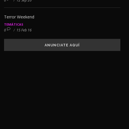
0
/
12 Sep 20
Terror Weekend
TEMÁTICAS
0
/
15 Feb 16
ANUNCIATE AQUÍ