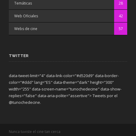
Temáticas
28
Web Oficiales
42
Webs de cine
57
TWITTER
data-tweet-limit="4" data-link-color="#d520d9" data-border-
color="#ddd" lang="ES" data-theme="dark"
height="300"
width="255" data-screen-name="tunochedecine" data-show-
replies="false" data-aria-polite="assertive"> Tweets por el
@tunochedecine.
Nunca tuviste el cine tan cerca