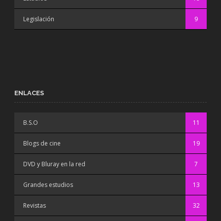
Legislación
9
ENLACES
B.S.O
11
Blogs de cine
19
DVD y Bluray en la red
7
Grandes estudios
13
Revistas
32