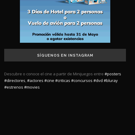
SÍGUENOS EN INSTAGRAM
Descubre o conoce el cine a partir de Minijuegos entre
#posters
#directores
,
#actores
#cine
#criticas
#concursos
#dvd
#bluray
#estrenos
#movies