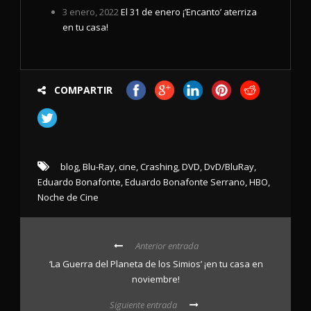
3 enero, 2022
El 31 de enero ¡’Encanto’ aterriza
en tu casa!
COMPARTIR
blog
,
Blu-Ray
,
cine
,
Crashing
,
DVD
,
DvD/BluRay
,
Eduardo Bonafonte
,
Eduardo Bonafonte Serrano
,
HBO
,
Noche de Cine
Anterior entrada
‘La Guerra del Planeta de los Simios’ ¡en tu casa en
noviembre!
Siguiente entrada