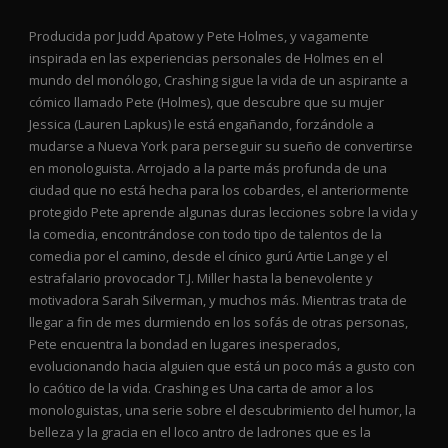
Producida por Judd Apatow y Pete Holmes, y vagamente
inspirada en las experiencias personales de Holmes en el
mundo del monólogo, Crashing sigue la vida de un aspirante a
cómico llamado Pete (Holmes), que descubre que su mujer
Jessica (Lauren Lapkus) le está engañando, forzándole a
mudarse a Nueva York para perseguir su sueño de convertirse
en monologuista. Arrojado a la parte más profunda de una
ciudad que no está hecha para los cobardes, el anteriormente
protegido Pete aprende algunas duras lecciones sobre la vida y
la comedia, encontrándose con todo tipo de talentos de la
comedia por el camino, desde el cínico gurú Artie Lange y el
estrafalario provocador T.J. Miller hasta la benevolente y
motivadora Sarah Silverman, y muchos más. Mientras trata de
llegar a fin de mes durmiendo en los sofás de otras personas,
Pete encuentra la bondad en lugares inesperados,
evolucionando hacia alguien que está un poco más a gusto con
lo caótico de la vida. Crashing es Una carta de amor a los
monologuistas, una serie sobre el descubrimiento del humor, la
belleza y la gracia en el loco antro de ladrones que es la