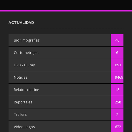
ACTUALIDAD
Biofilmografías
46
Cortometrajes
6
DVD / Bluray
693
Noticias
9469
Relatos de cine
18
Reportajes
258
Trailers
7
Videojuegos
672