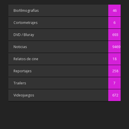
Biofilmografías
46
Cortometrajes
6
DVD / Bluray
693
Noticias
9469
Relatos de cine
18
Reportajes
258
Trailers
7
Videojuegos
672