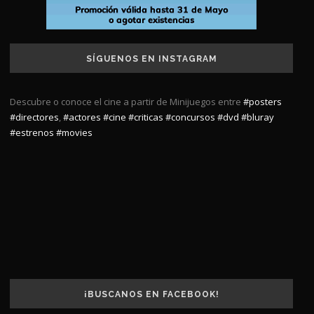
SÍGUENOS EN INSTAGRAM
Descubre o conoce el cine a partir de Minijuegos entre
#posters
#directores
,
#actores
#cine
#criticas
#concursos
#dvd
#bluray
#estrenos
#movies
¡BUSCANOS EN FACEBOOK!