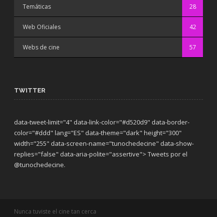
Temáticas
28
Web Oficiales
42
Webs de cine
57
TWITTER
data-tweet-limit="4" data-link-color="#d520d9" data-border-
color="#ddd" lang="ES" data-theme="dark"
height="300"
width="255" data-screen-name="tunochedecine" data-show-
replies="false" data-aria-polite="assertive"> Tweets por el
@tunochedecine.
Nunca tuviste el cine tan cerca