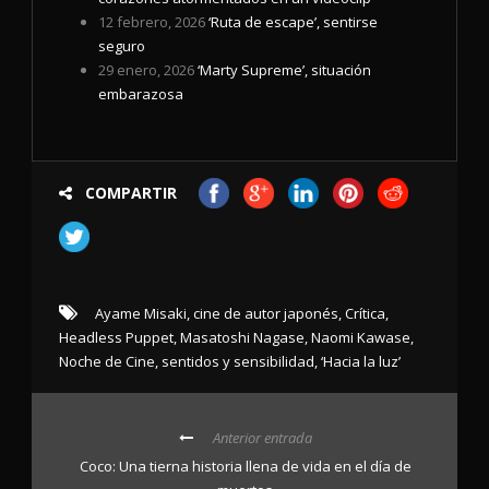
12 febrero, 2026
‘Ruta de escape’, sentirse
seguro
29 enero, 2026
‘Marty Supreme’, situación
embarazosa
COMPARTIR
Ayame Misaki
,
cine de autor japonés
,
Crítica
,
Headless Puppet
,
Masatoshi Nagase
,
Naomi Kawase
,
Noche de Cine
,
sentidos y sensibilidad
,
‘Hacia la luz’
Anterior entrada
Coco: Una tierna historia llena de vida en el día de