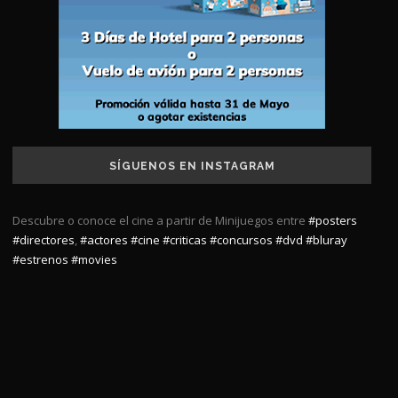
SÍGUENOS EN INSTAGRAM
Descubre o conoce el cine a partir de Minijuegos entre
#posters
#directores
,
#actores
#cine
#criticas
#concursos
#dvd
#bluray
#estrenos
#movies