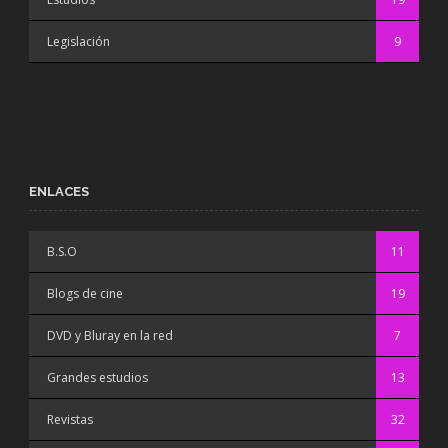
Legislación
9
ENLACES
B.S.O
11
Blogs de cine
19
DVD y Bluray en la red
7
Grandes estudios
13
Revistas
32