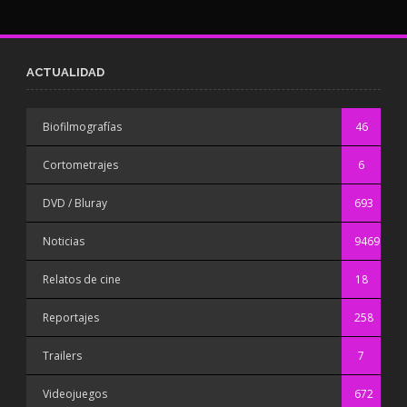
ACTUALIDAD
Biofilmografías
46
Cortometrajes
6
DVD / Bluray
693
Noticias
9469
Relatos de cine
18
Reportajes
258
Trailers
7
Videojuegos
672