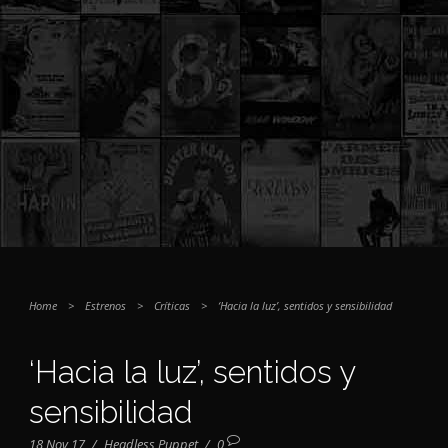
Home
>
Estrenos
>
Críticas
>
‘Hacia la luz’, sentidos y sensibilidad
‘Hacia la luz’, sentidos y
sensibilidad
18 Nov 17
/
Headless Puppet
/
0