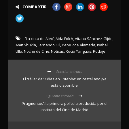
COMPARTIR
'La cinta de Alex'
,
Aida Folch
,
Aitana Sánchez-Gijón
,
Amit Shukla
,
Fernando Gil
,
Irene Zoe Alameda
,
Isabel
Ulla
,
Noche de Cine
,
Noticas
,
Rocío Yanguas
,
Rodaje
Anterior entrada
El tráiler de ‘7 días en Entebbe’ en castellano ¡ya
está disponible!
Siguiente entrada
‘Fragmentos’, la primera película producida por el
Instituto del Cine de Madrid