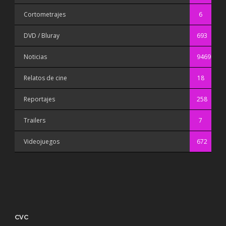
Cortometrajes
6
DVD / Bluray
693
Noticias
9469
Relatos de cine
18
Reportajes
258
Trailers
7
Videojuegos
672
CVC