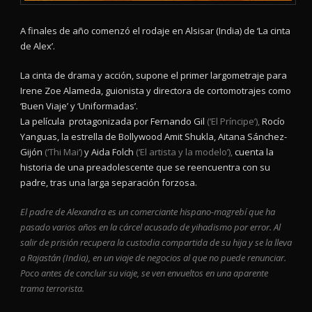
A finales de año comenzó el rodaje en Alsisar (India) de ‘La cinta
de Alex’.
La cinta de drama y acción, supone el primer largometraje para
Irene Zoe Alameda, guionista y directora de cortomotrajes como
‘Buen Viaje’ y ‘Uniformadas’.
La película protagonizada por Fernando Gil
(‘El Príncipe’),
Rocío
Yanguas, la estrella de Bollywood Amit Shukla, Aitana Sánchez-
Gijón
(‘Thi Mai’)
y Aida Folch
(‘El artista y la modelo’),
cuenta la
historia de una preadolescente que se reencuentra con su
padre, tras una larga separación forzosa.
El padre de Alexandra es un comerciante hispano-magrebí que ha
pasado varios años en la cárcel acusado de yihadismo por error. Al
salir de prisión recupera la custodia compartida de su hija y se la lleva
a Rajastán (India), en un viaje de negocios al que no puede renunciar.
Poco antes de concluir su viaje, se ven envueltos en una aparente
trama terrorista.