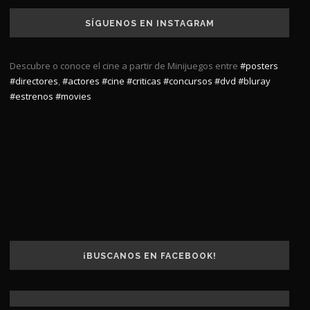
SÍGUENOS EN INSTAGRAM
Descubre o conoce el cine a partir de Minijuegos entre
#posters
#directores
,
#actores
#cine
#criticas
#concursos
#dvd
#bluray
#estrenos
#movies
¡BUSCANOS EN FACEBOOK!