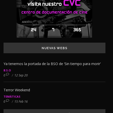
NUEVAS WEBS
Ya tenemos la portada de la BSO de ‘Sin tiempo para morir’
B.S.O
0
/
12 Sep 20
Terror Weekend
TEMÁTICAS
0
/
15 Feb 16