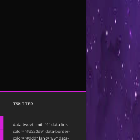
TWITTER
data-tweet-limit="4" data-link-
color="#d520d9" data-border-
color="#ddd" lang="ES" data-