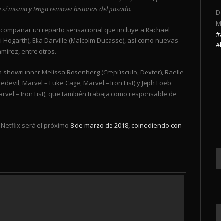
a sí misma y tenga remover historias del pasado.
D
M
 a acompañar un reparto sensacional que incluye a Rachael
#
ri Hogarth), Eka Darville (Malcolm Ducasse), así como nuevas
#
mirez, entre otros.
 la showrunner Melissa Rosenberg (Crepúsculo, Dexter), Raelle
edevil, Marvel – Luke Cage, Marvel – Iron Fist) y Jeph Loeb
arvel – Iron Fist), que también trabaja como responsable de
Netflix será el próximo
8 de marzo de 2018, coincidiendo con