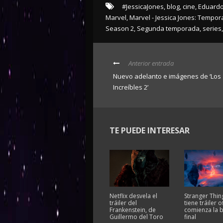
#JessicaJones
,
blog
,
cine
,
Eduardo
Marvel
,
Marvel - Jessica Jones: Tempora
Season 2
,
Segunda temporada
,
series
,
Anterior entrada
Nuevo adelanto e imágenes de ‘Los
Increíbles 2’
TE PUEDE INTERESAR
Netflix desvela el
Stranger Thin
tráiler del
tiene tráiler of
Frankenstein, de
comienza la b
Guillermo del Toro
final