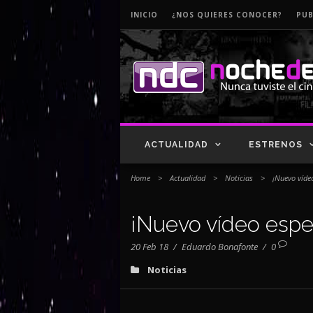
INICIO
¿NOS QUIERES CONOCER?
PUB
ACTUALIDAD
ESTRENOS
Home
>
Actualidad
>
Noticias
>
¡Nuevo vídeo
¡Nuevo vídeo espec
20 Feb 18
/
Eduardo Bonafonte
/
0
Noticias