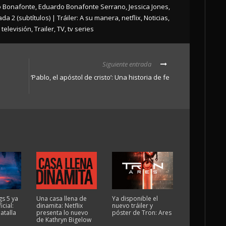
 Bonafonte
,
Eduardo Bonafonte Serrano
,
Jessica Jones
,
da 2 (subtítulos) | Tráiler: A su manera
,
netflix
,
Noticias
,
televisión
,
Trailer
,
TV
,
tv series
Siguiente entrada
‘Pablo, el apóstol de cristo’: Una historia de fe
gs 5 ya
Una casa llena de
Ya disponible el
icial:
dinamita: Netflix
nuevo tráiler y
atalla
presenta lo nuevo
póster de Tron: Ares
de Kathryn Bigelow