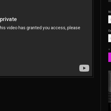
N
E
*