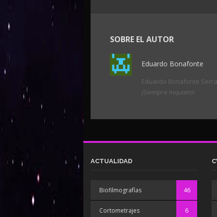
SOBRE EL AUTOR
Eduardo Bonafonte
Eduardo Bonafonte Serrano
¡Siempre inquieto!
ACTUALIDAD
C
Biofilmografías
46
Cortometrajes
6