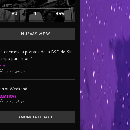
NUEVAS WEBS
a tenemos la portada de la BSO de ‘Sin
iempo para morir’
.S.O
/
12 Sep 20
error Weekend
EMÁTICAS
/
15 Feb 16
ANUNCIATE AQUÍ