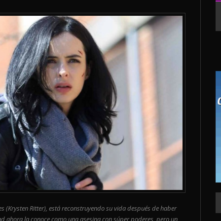
es (Krysten Ritter), está reconstruyendo su vida después de haber
dad ahora la conoce como una asesina con súper poderes, pero un