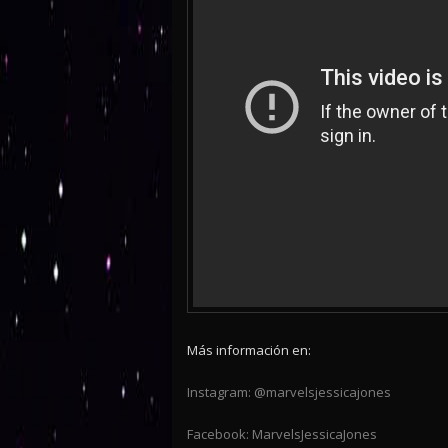
Más información en:
Instagram: @marvelsjessicajones
Facebook: MarvelsJessicaJones