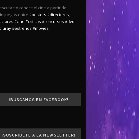
escubre o conoce el cine a partir de
inijuegos entre
#posters
#directores
,
actores
#cine
#criticas
#concursos
#dvd
bluray
#estrenos
#movies
¡BUSCANOS EN FACEBOOK!
¡SUSCRÍBETE A LA NEWSLETTER!