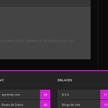
. Editor, Crítico, Redactor y CM de Noche de Cine.
VC
ENLACES
Aprende cine
26
B.S.O
11
Bases de Datos
40
Blogs de cine
19