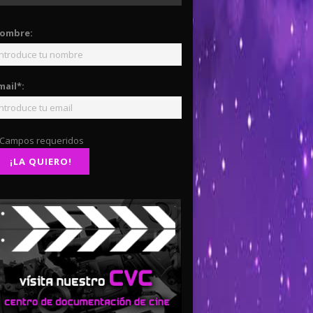
ombre:
mail*:
 Campos requeridos