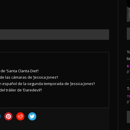
Y
t
B
 de ‘Santa Clarita Diet’!
0
de las cámaras de ‘Jessica Jones’!
 en español de la segunda temporada de ‘Jessica Jones’!
T
l tráiler de ‘Daredevil’!
T
0