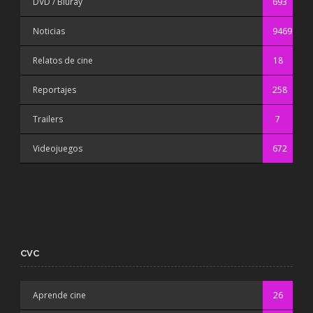
DVD / Bluray
693
Noticias
9469
Relatos de cine
18
Reportajes
258
Trailers
7
Videojuegos
672
CVC
Aprende cine
26