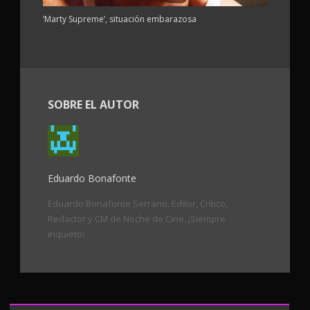
‘Marty Supreme’, situación embarazosa
SOBRE EL AUTOR
Eduardo Bonafonte
Eduardo Bonafonte Serrano. Editor, Crítico,
Redactor y CM de Noche de Cine. ¡Siempre
inquieto!