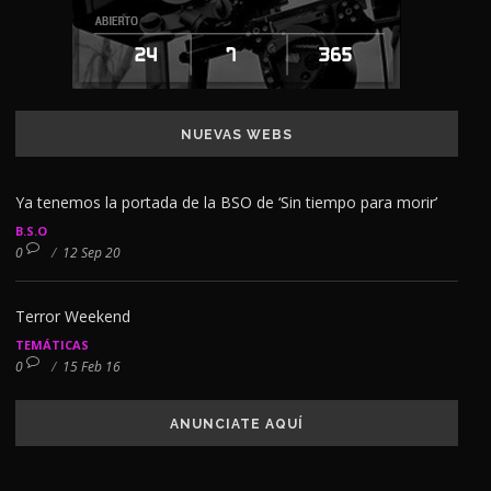
NUEVAS WEBS
Ya tenemos la portada de la BSO de ‘Sin tiempo para morir’
B.S.O
0
/
12 Sep 20
Terror Weekend
TEMÁTICAS
0
/
15 Feb 16
ANUNCIATE AQUÍ