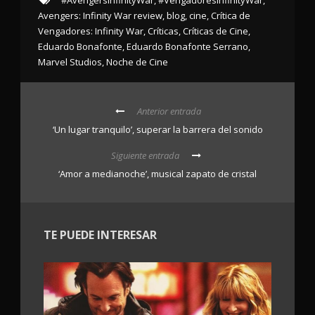
#AvengersInfinityWar
,
#VengadoresInfinityWar
,
Avengers: Infinity War review
,
blog
,
cine
,
Crítica de
Vengadores: Infinity War
,
Críticas
,
Críticas de Cine
,
Eduardo Bonafonte
,
Eduardo Bonafonte Serrano
,
Marvel Studios
,
Noche de Cine
Anterior entrada
‘Un lugar tranquilo’, superar la barrera del sonido
Siguiente entrada
‘Amor a medianoche’, musical zapato de cristal
TE PUEDE INTERESAR