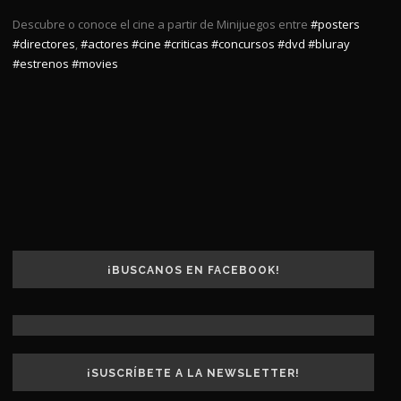
Descubre o conoce el cine a partir de Minijuegos entre
#posters
#directores
,
#actores
#cine
#criticas
#concursos
#dvd
#bluray
#estrenos
#movies
¡BUSCANOS EN FACEBOOK!
¡SUSCRÍBETE A LA NEWSLETTER!