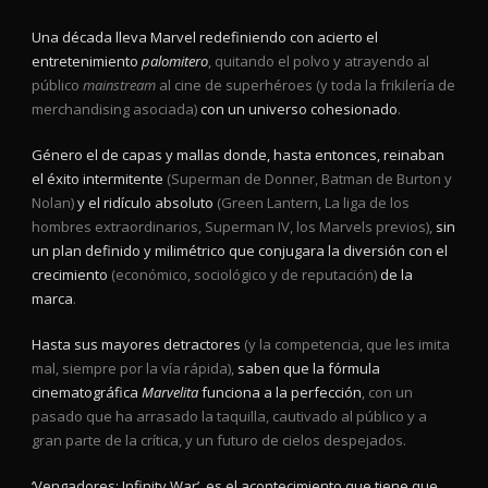
Una década lleva Marvel redefiniendo con acierto el
entretenimiento
palomitero
, quitando el polvo y atrayendo al
público
mainstream
al cine de superhéroes (y toda la frikilería de
merchandising asociada)
con un universo cohesionado
.
Género el de capas y mallas donde, hasta entonces, reinaban
el éxito intermitente
(Superman de Donner, Batman de Burton y
Nolan)
y el ridículo absoluto
(Green Lantern, La liga de los
hombres extraordinarios, Superman IV, los Marvels previos),
sin
un plan definido y milimétrico que conjugara la diversión con el
crecimiento
(económico, sociológico y de reputación)
de la
marca
.
Hasta sus mayores detractores
(y la competencia, que les imita
mal, siempre por la vía rápida),
saben que la fórmula
cinematográfica
Marvelita
funciona a la perfección
, con un
pasado que ha arrasado la taquilla, cautivado al público y a
gran parte de la crítica, y un futuro de cielos despejados.
‘Vengadores: Infinity War’, es el acontecimiento que tiene que