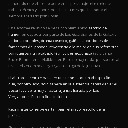
al cuidado que el libreto pone en el personaje, el excelente
trabajo técnico y, sobre todo, los matices que le aporta el
siempre acertado Josh Brolin.
Esta enorme reunión se riega con bienvenido
sentido del
humor
(en especial por parte de Los Guardianes de la Galaxia),
acción a raudales, drama cósmico, guiños, apariciones de
fantasmas del pasado, reverencia a lo mejor de sus referentes
comiqueros y un acabado técnico perfeccionista
(solo canta
Bruce Banner en el Hulkbuster. Pero no hay nada, por suerte, al
nivel del vergonzoso
Bigotegate
de ‘Liga de la Justicia’).
El abultado metraje pasa en un suspiro, con un abrupto final
que, por otro lado, sólo genera en la audiencia ganas de ver el
desenlace de la mayor batalla jamás librada por Los
Vengadores. Escena final incluida.
Reunir a tanto héroe es, también, el mayor escollo de la
película.
Gestionar la presencia y contribuciones heroicas en un tiempo