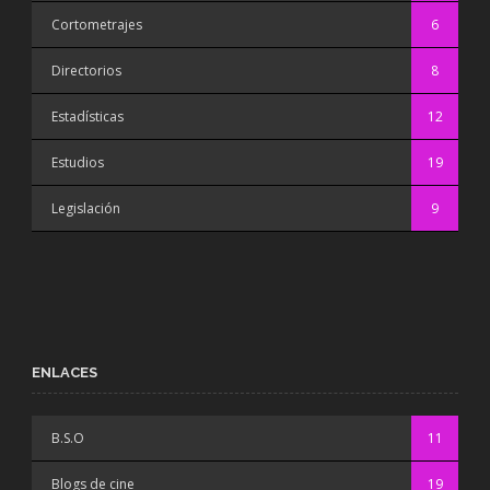
Cortometrajes
6
Directorios
8
Estadísticas
12
Estudios
19
Legislación
9
ENLACES
B.S.O
11
Blogs de cine
19