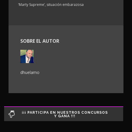
‘Marty Supreme’, situación embarazosa
SOBRE EL AUTOR
dhuelamo
¡¡¡ PARTICIPA EN NUESTROS CONCURSOS
Y GANA !!!