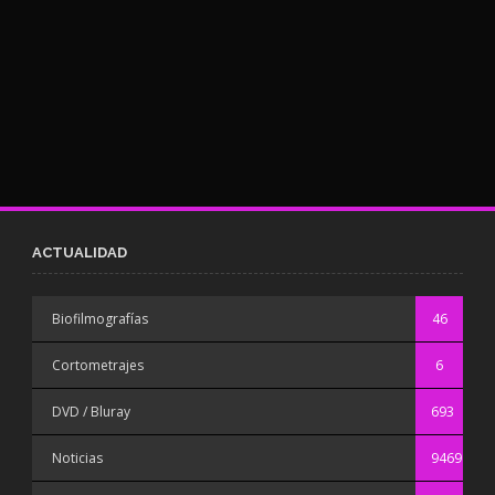
ACTUALIDAD
Biofilmografías
46
Cortometrajes
6
DVD / Bluray
693
Noticias
9469