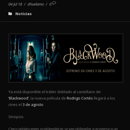
04 Jul 18
/
dhuelamo
/
0
Noticias
Ya está disponible el tráiler doblado al castellano de
‘Blackwood’
, la nueva película de
Rodrigo Cortés
llegará a los
cines el
3 de agosto
.
Sinopsis
Cinco adolescentes problemáticas se ven obligadas a acogerse a un