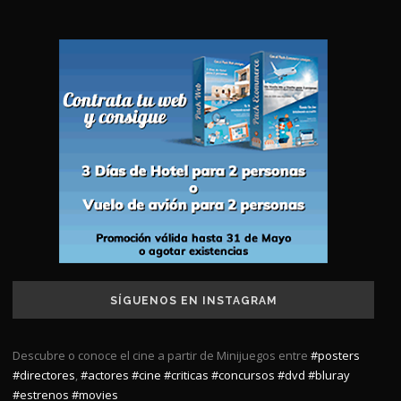
SÍGUENOS EN INSTAGRAM
Descubre o conoce el cine a partir de Minijuegos entre
#posters
#directores
,
#actores
#cine
#criticas
#concursos
#dvd
#bluray
#estrenos
#movies