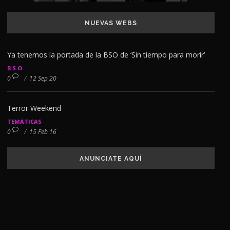
NUEVAS WEBS
Ya tenemos la portada de la BSO de ‘Sin tiempo para morir’
B.S.O
0
/
12 Sep 20
Terror Weekend
TEMÁTICAS
0
/
15 Feb 16
ANUNCIATE AQUÍ