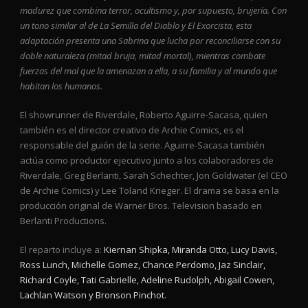
madurez que combina terror, ocultismo y, por supuesto, brujería. Con
un tono similar al de La Semilla del Diablo y El Exorcista, esta
adaptación presenta una Sabrina que lucha por reconciliarse con su
doble naturaleza (mitad bruja, mitad mortal), mientras combate
fuerzas del mal que la amenazan a ella, a su familia y al mundo que
habitan los humanos.
El showrunner de Riverdale, Roberto Aguirre-Sacasa, quien
también es el director creativo de Archie Comics, es el
responsable del guión de la serie. Aguirre-Sacasa también
actúa como productor ejecutivo junto a los colaboradores de
Riverdale, Greg Berlanti, Sarah Schechter, Jon Goldwater (el CEO
de Archie Comics) y Lee Toland Krieger. El drama se basa en la
producción original de Warner Bros. Television basado en
Berlanti Productions.
El reparto incluye a:
Kiernan Shipka, Miranda Otto, Lucy Davis,
Ross Lunch, Michelle Gomez, Chance Perdomo, Jaz Sinclair,
Richard Coyle, Tati Gabrielle, Adeline Rudolph, Abigail Cowen,
Lachlan Watson y Bronson Pinchot.