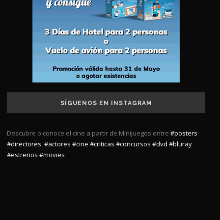
SÍGUENOS EN INSTAGRAM
Descubre o conoce el cine a partir de Minijuegos entre
#posters
#directores
,
#actores
#cine
#criticas
#concursos
#dvd
#bluray
#estrenos
#movies