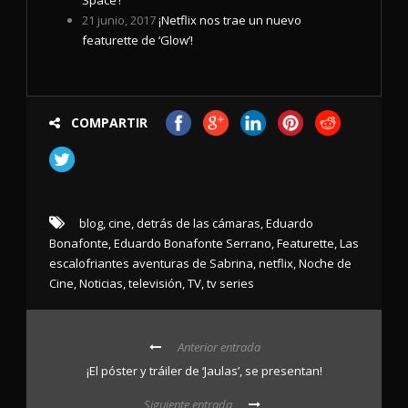
21 junio, 2017
¡Netflix nos trae un nuevo
featurette de ‘Glow’!
COMPARTIR
blog
,
cine
,
detrás de las cámaras
,
Eduardo
Bonafonte
,
Eduardo Bonafonte Serrano
,
Featurette
,
Las
escalofriantes aventuras de Sabrina
,
netflix
,
Noche de
Cine
,
Noticias
,
televisión
,
TV
,
tv series
Anterior entrada
¡El póster y tráiler de ‘Jaulas’, se presentan!
Siguiente entrada