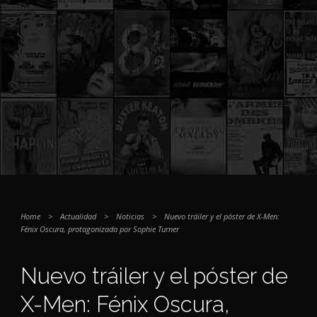
Home
>
Actualidad
>
Noticias
>
Nuevo tráiler y el póster de X-Men:
Fénix Oscura, protagonizada por Sophie Turner
Nuevo tráiler y el póster de
X-Men: Fénix Oscura,