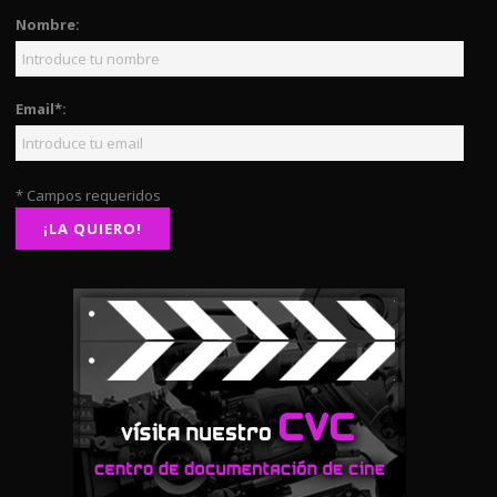
Nombre:
Email*:
* Campos requeridos