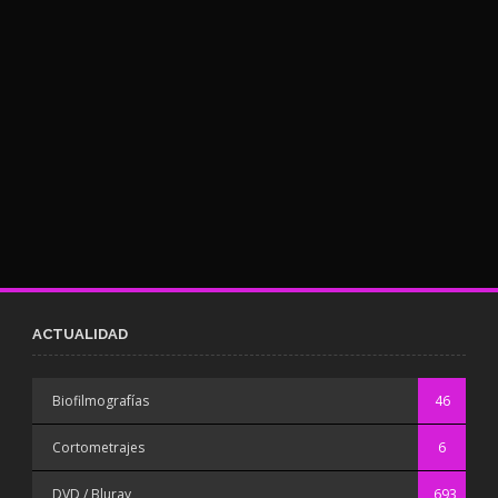
ACTUALIDAD
Biofilmografías
46
Cortometrajes
6
DVD / Bluray
693