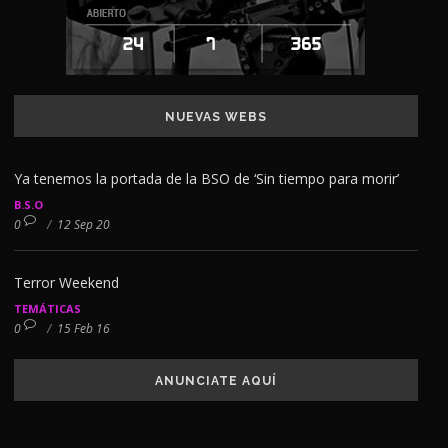
NUEVAS WEBS
Ya tenemos la portada de la BSO de ‘Sin tiempo para morir’
B.S.O
0
/
12 Sep 20
Terror Weekend
TEMÁTICAS
0
/
15 Feb 16
ANUNCIATE AQUÍ