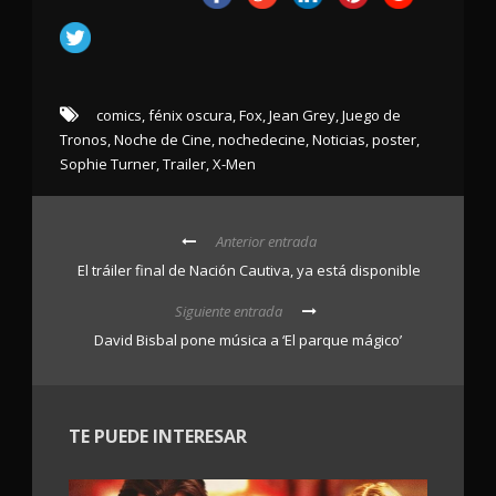
comics
,
fénix oscura
,
Fox
,
Jean Grey
,
Juego de
Tronos
,
Noche de Cine
,
nochedecine
,
Noticias
,
poster
,
Sophie Turner
,
Trailer
,
X-Men
Anterior entrada
El tráiler final de Nación Cautiva, ya está disponible
Siguiente entrada
David Bisbal pone música a ‘El parque mágico’
TE PUEDE INTERESAR