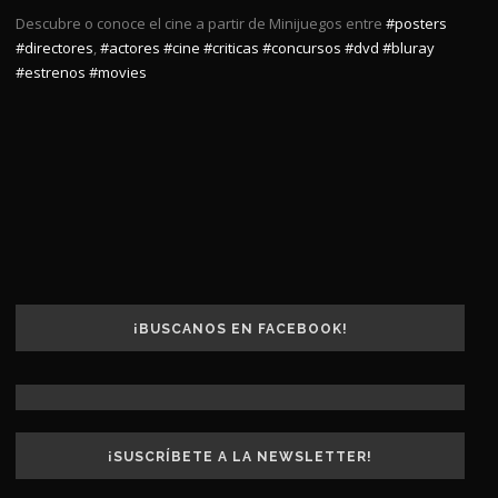
Descubre o conoce el cine a partir de Minijuegos entre
#posters
#directores
,
#actores
#cine
#criticas
#concursos
#dvd
#bluray
#estrenos
#movies
¡BUSCANOS EN FACEBOOK!
¡SUSCRÍBETE A LA NEWSLETTER!