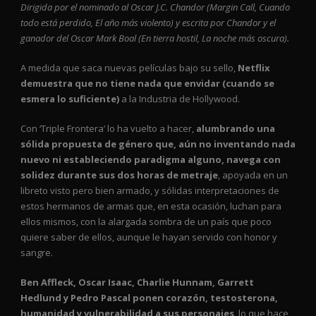
Dirigida por el nominado al Oscar J.C. Chandor (Margin Call, Cuando
todo está perdido, El año más violento) y escrita por Chandor y el
ganador del Oscar Mark Boal (En tierra hostil, La noche más oscura).
A medida que saca nuevas películas bajo su sello,
Netflix
demuestra que no tiene nada que envidar (cuando se
esmera lo suficiente)
a la Industria de Hollywood.
Con ‘Triple Frontera’ lo ha vuelto a hacer,
alumbrando una
sólida propuesta de género que, aún no inventando nada
nuevo ni estableciendo paradigma alguno, navega con
solidez durante sus dos horas de metraje
, apoyada en un
libreto visto pero bien armado, y sólidas interpretaciones de
estos hermanos de armas que, en esta ocasión, luchan para
ellos mismos, con la alargada sombra de un país que poco
quiere saber de ellos, aunque le hayan servido con honor y
sangre.
Ben Affleck, Oscar Isaac, Charlie Hunnam, Garrett
Hedlund y Pedro Pascal ponen corazón, testosterona,
humanidad y vulnerabilidad a sus personajes
, lo que hace