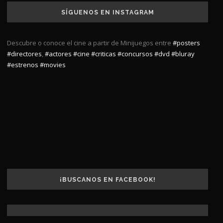
SÍGUENOS EN INSTAGRAM
Descubre o conoce el cine a partir de Minijuegos entre
#posters
#directores
,
#actores
#cine
#criticas
#concursos
#dvd
#bluray
#estrenos
#movies
¡BUSCANOS EN FACEBOOK!