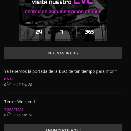
NUEVAS WEBS
Ya tenemos la portada de la BSO de ‘Sin tiempo para morir’
B.S.O
0
/
12 Sep 20
Terror Weekend
TEMÁTICAS
0
/
15 Feb 16
ANUNCIATE AQUÍ