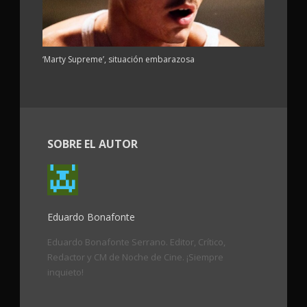
‘Marty Supreme’, situación embarazosa
SOBRE EL AUTOR
Eduardo Bonafonte
Eduardo Bonafonte Serrano. Editor, Crítico,
Redactor y CM de Noche de Cine. ¡Siempre
inquieto!