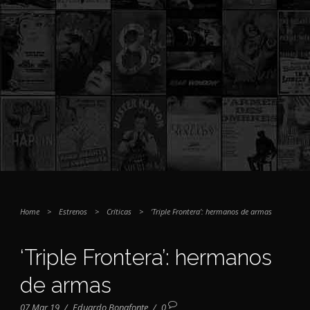
Home
>
Estrenos
>
Críticas
>
‘Triple Frontera’: hermanos de armas
‘Triple Frontera’: hermanos
de armas
07 Mar 19
/
Eduardo Bonafonte
/
0