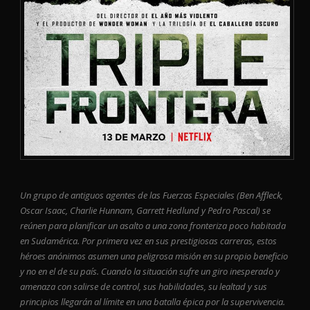
Un grupo de antiguos agentes de las Fuerzas Especiales (Ben Affleck,
Oscar Isaac, Charlie Hunnam, Garrett Hedlund y Pedro Pascal) se
reúnen para planificar un asalto a una zona fronteriza poco habitada
en Sudamérica. Por primera vez en sus prestigiosas carreras, estos
héroes anónimos asumen una peligrosa misión en su propio beneficio
y no en el de su país. Cuando la situación sufre un giro inesperado y
amenaza con salirse de control, sus habilidades, su lealtad y sus
principios llegarán al límite en una batalla épica por la supervivencia.