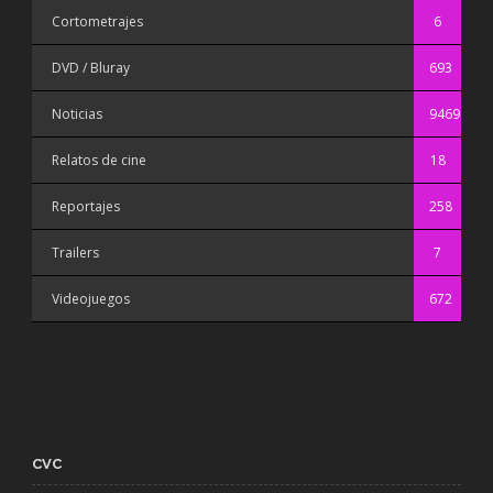
Cortometrajes
6
DVD / Bluray
693
Noticias
9469
Relatos de cine
18
Reportajes
258
Trailers
7
Videojuegos
672
CVC