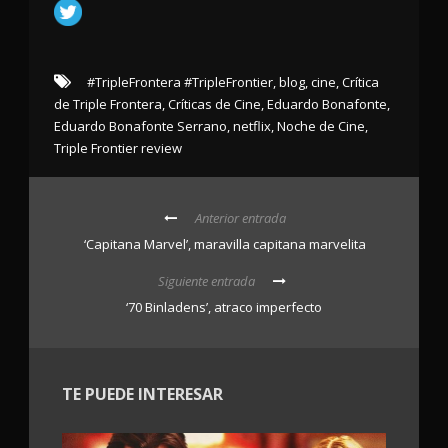
#TripleFrontera #TripleFrontier
,
blog
,
cine
,
Crítica
de Triple Frontera
,
Críticas de Cine
,
Eduardo Bonafonte
,
Eduardo Bonafonte Serrano
,
netflix
,
Noche de Cine
,
Triple Frontier review
Anterior entrada
‘Capitana Marvel’, maravilla capitana marvelita
Siguiente entrada
‘70 Binladens’, atraco imperfecto
TE PUEDE INTERESAR