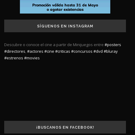
SÍGUENOS EN INSTAGRAM
Descubre o conoce el cine a partir de Minijuegos entre
#posters
#directores
,
#actores
#cine
#criticas
#concursos
#dvd
#bluray
#estrenos
#movies
¡BUSCANOS EN FACEBOOK!