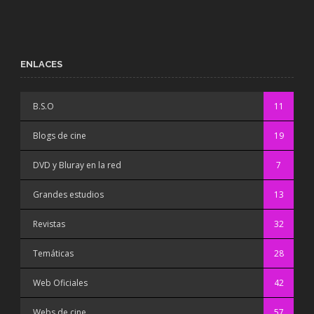
ENLACES
B.S.O
11
Blogs de cine
19
DVD y Bluray en la red
7
Grandes estudios
13
Revistas
32
Temáticas
28
Web Oficiales
42
Webs de cine
57