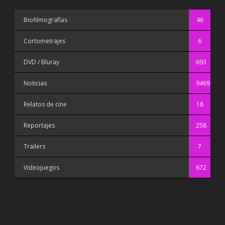
Biofilmografías
46
Cortometrajes
6
DVD / Bluray
693
Noticias
9469
Relatos de cine
18
Reportajes
258
Trailers
7
Videojuegos
672