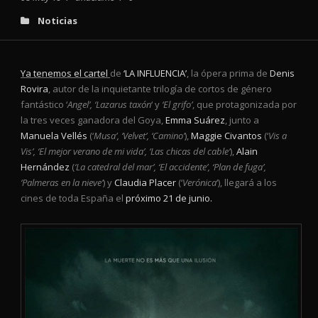
Noticias
Ya tenemos el cartel
de
‘LA INFLUENCIA’
, la ópera prima de
Denis
Rovira
, autor de la inquietante trilogía de cortos de género
fantástico ‘
Angel’, ‘Lazarus taxón
‘ y
‘El grifo’
, que protagonizada por
la tres veces ganadora del Goya,
Emma Suárez
, junto a
Manuela Vellés
(‘
Musa’, ‘Velvet’, ‘Camino’
),
Maggie Civantos
(‘
Vis a
Vis’, ‘El mejor verano de mi vida’, ‘Las chicas del cable’
),
Alain
Hernández
(
‘La catedral del mar’, ‘El accidente’, ‘Plan de fuga’,
‘Palmeras en la nieve’
) y
Claudia Placer
(‘
Verónica
‘), llegará a los
cines de toda España el
próximo 21 de junio.