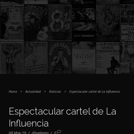
Home
>
Actualidad
>
Noticias
>
Espectacular cartel de La Influencia
Espectacular cartel de La
Influencia
08 May 19
/
dhuelamo
/
0