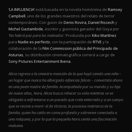
‘LA INFLUENCIA’
está basada en la novela homónima de
Ramsey
Campbell
, uno de los grandes maestros del relato de terror
contemporáneo. Con guion de
Denis Rovira, Daniel Rissech
y
Michel Gaztambide
, escritor y guionista ganador del Goya por
‘No habrá paz para los malvados’
. Producida por
Kiko Martínez
para
Nadie es perfecto
, con la participación de
RTVE
y la
colaboración de la
Film Commission
pública del Principado de
Asturias
, su distribución cinematográfica correrá a cargo de
Sony Pictures Entertainment Iberia.
Alicia regresa a la siniestra mansión de la que huyó siendo una niña –
un hogar que nunca ha albergado infancias felices – convertida ahora
en una joven madre de familia. Acompañada por su marido y su hija
de nueve años, Nora, Alicia busca rehacer su vida mientras se ve
obligada a enfrentarse a un pasado que creía enterrado y a un cuerpo
que se resiste a morir: el de Victoria, la posesiva matriarca de la
familia, quien ha caído en coma profundo y sobrevive conectada a
una máquina, y por la que la pequeña Nora siente una fascinación
malsana.