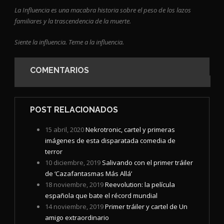
La Influencia es una macabra historia sobre el peso de los lazos
familiares y la trascendencia de la muerte.
Siente la influencia. Teme a la influencia.
COMENTARIOS
POST RELACIONADOS
15 abril, 2020
Nekrotronic, cartel y primeras
imágenes de esta disparatada comedia de
terror
10 diciembre, 2019
Salivando con el primer tráiler
de ‘Cazafantasmas Más Allá’
18 noviembre, 2019
Reevolution: la película
española que bate el récord mundial
14 noviembre, 2019
Primer tráiler y cartel de Un
amigo extraordinario