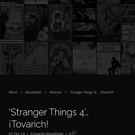
Home
>
Actualidad
>
Noticias
>
‘Stranger Things 4’… ¡Tovarich!
‘Stranger Things 4’…
¡Tovarich!
01 Oct 19
/
Eduardo Bonafonte
/
0