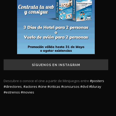
SÍGUENOS EN INSTAGRAM
Descubre o conoce el cine a partir de Minijuegos entre
#posters
#directores
,
#actores
#cine
#criticas
#concursos
#dvd
#bluray
#estrenos
#movies