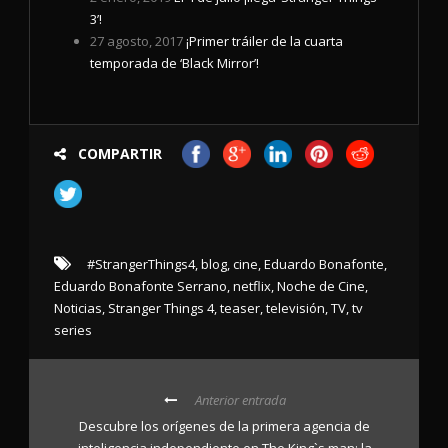
3’!
27 agosto, 2017
¡Primer tráiler de la cuarta
temporada de ‘Black Mirror’!
COMPARTIR
#StrangerThings4
,
blog
,
cine
,
Eduardo Bonafonte
,
Eduardo Bonafonte Serrano
,
netflix
,
Noche de Cine
,
Noticias
,
Stranger Things 4
,
teaser
,
televisión
,
TV
,
tv
series
Anterior entrada
Descubre los orígenes de la primera agencia de
inteligencia independiente en The King`s man: la