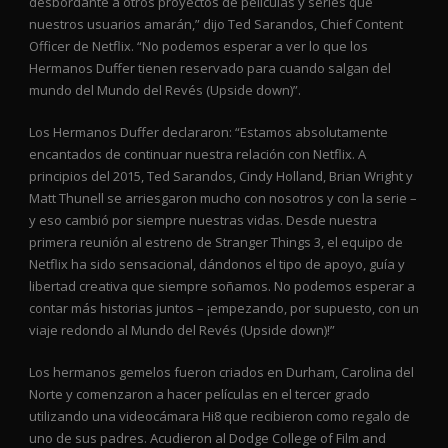
desbordante a otros proyectos de películas y series que
nuestros usuarios amarán,” dijo Ted Sarandos, Chief Content
Officer de Netflix. “No podemos esperar a ver lo que los
Hermanos Duffer tienen reservado para cuando salgan del
mundo del Mundo del Revés (Upside down)”.
Los Hermanos Duffer declararon: “Estamos absolutamente
encantados de continuar nuestra relación con Netflix. A
principios del 2015, Ted Sarandos, Cindy Holland, Brian Wright y
Matt Thunell se arriesgaron mucho con nosotros y con la serie –
y eso cambió por siempre nuestras vidas. Desde nuestra
primera reunión al estreno de Stranger Things 3, el equipo de
Netflix ha sido sensacional, dándonos el tipo de apoyo, guía y
libertad creativa que siempre soñamos. No podemos esperar a
contar más historias juntos – ¡empezando, por supuesto, con un
viaje redondo al Mundo del Revés (Upside down)!”
Los hermanos gemelos fueron criados en Durham, Carolina del
Norte y comenzaron a hacer películas en el tercer grado
utilizando una videocámara Hi8 que recibieron como regalo de
uno de sus padres. Acudieron al Dodge College of Film and