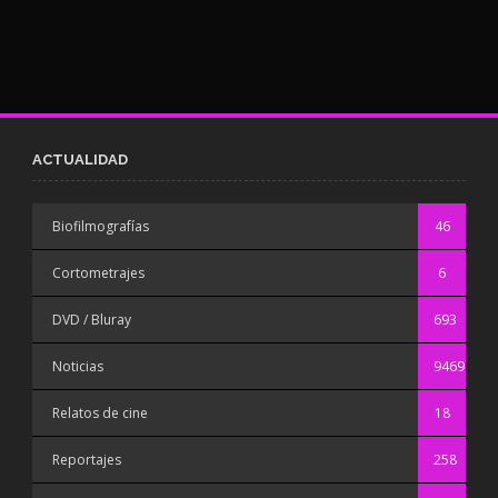
ACTUALIDAD
Biofilmografías
46
Cortometrajes
6
DVD / Bluray
693
Noticias
9469
Relatos de cine
18
Reportajes
258