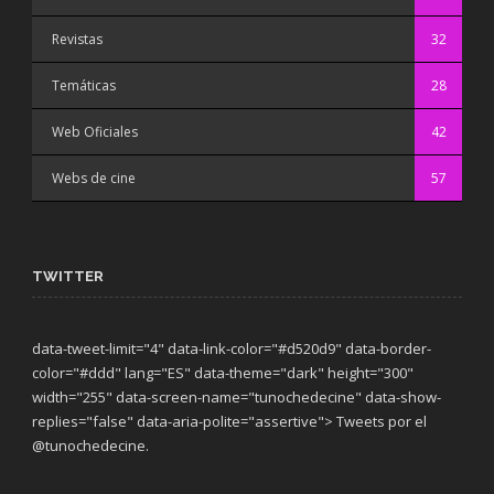
Revistas
32
Temáticas
28
Web Oficiales
42
Webs de cine
57
TWITTER
data-tweet-limit="4" data-link-color="#d520d9" data-border-
color="#ddd" lang="ES" data-theme="dark"
height="300"
width="255" data-screen-name="tunochedecine" data-show-
replies="false" data-aria-polite="assertive"> Tweets por el
@tunochedecine.