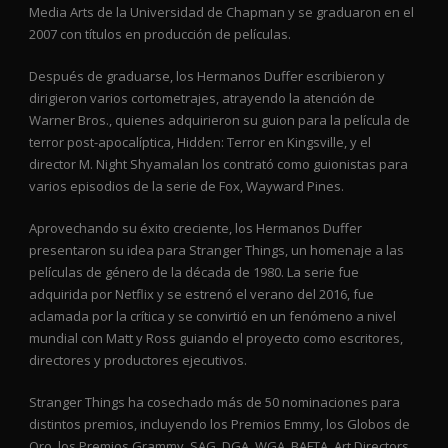
Media Arts de la Universidad de Chapman y se graduaron en el
2007 con títulos en producción de películas.
Después de graduarse, los Hermanos Duffer escribieron y
dirigieron varios cortometrajes, atrayendo la atención de
Warner Bros., quienes adquirieron su guion para la película de
terror post-apocalíptica, Hidden: Terror en Kingsville, y el
director M. Night Shyamalan los contrató como guionistas para
varios episodios de la serie de Fox, Wayward Pines.
Aprovechando su éxito creciente, los Hermanos Duffer
presentaron su idea para Stranger Things, un homenaje a las
películas de género de la década de 1980. La serie fue
adquirida por Netflix y se estrenó el verano del 2016, fue
aclamada por la crítica y se convirtió en un fenómeno a nivel
mundial con Matt y Ross guiando el proyecto como escritores,
directores y productores ejecutivos.
Stranger Things ha cosechado más de 50 nominaciones para
distintos premios, incluyendo los Premios Emmy, los Globos de
Oro, los Premios Grammy, SAG, DGA, WGA, BAFTA, Art Directors