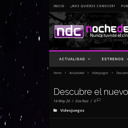
INICIO
¿NOS QUIERES CONOCER?
PUB
ACTUALIDAD
ESTRENOS
Home
>
Actualidad
>
Videojuegos
>
Descubre
Descubre el nuevo t
14 May 20
/
Eva Ruiz
/
0
Videojuegos