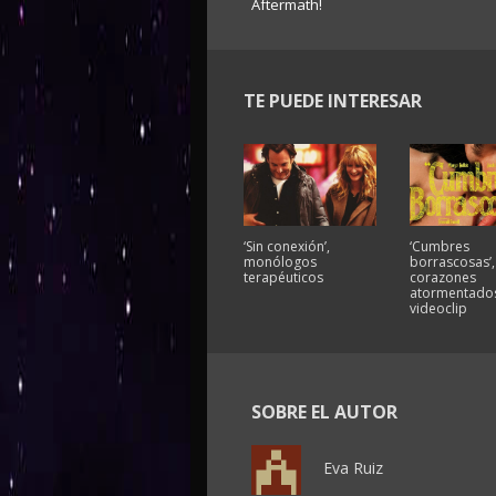
Aftermath!
TE PUEDE INTERESAR
‘Sin conexión’,
‘Cumbres
monólogos
borrascosas’,
terapéuticos
corazones
atormentados
videoclip
SOBRE EL AUTOR
Eva Ruiz