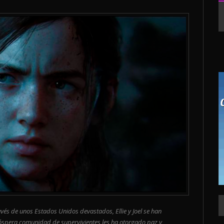
avés de unos Estados Unidos devastados, Ellie y Joel se han
óspera comunidad de supervivientes les ha otorgado paz y