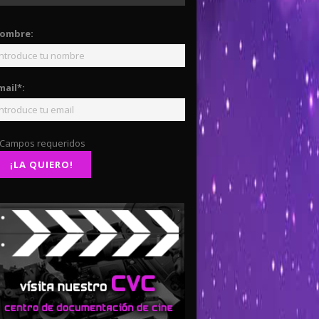
ombre:
mail*:
 Campos requeridos