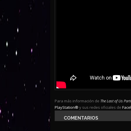
Para más información de
The Last of Us Parte
PlayStation®
y sus redes oficiales de
Face
COMENTARIOS