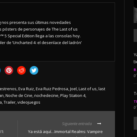
 nos presenta sus últimas novedades
s pósters de personajes de The Last of us
™ 5 Special Edition llega a las consolas hoy.
iler de ‘Uncharted 4: el desenlace del ladrón’
Y
t
B
0
estrenos
,
Eva Ruiz
,
Eva Ruiz Pedrosa
,
Joel
,
Last of us
,
last
T
an
,
Noche de Cine
,
nochedecine
,
Play Station 4
,
T
a
,
Trailer
,
videojuegos
0
Siguiente entrada
1:
Ya está aquí…Immortal Realms: Vampire