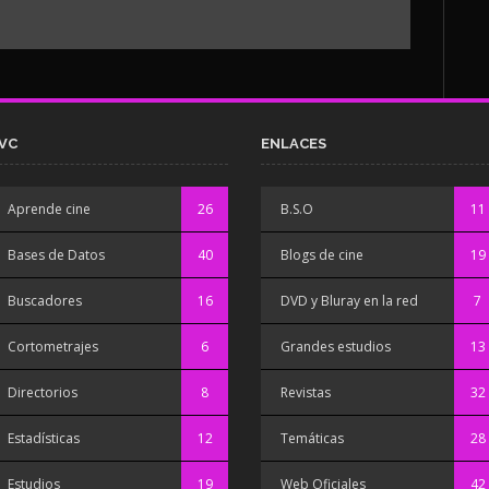
VC
ENLACES
Aprende cine
26
B.S.O
11
Bases de Datos
40
Blogs de cine
19
Buscadores
16
DVD y Bluray en la red
7
Cortometrajes
6
Grandes estudios
13
Directorios
8
Revistas
32
Estadísticas
12
Temáticas
28
Estudios
19
Web Oficiales
42