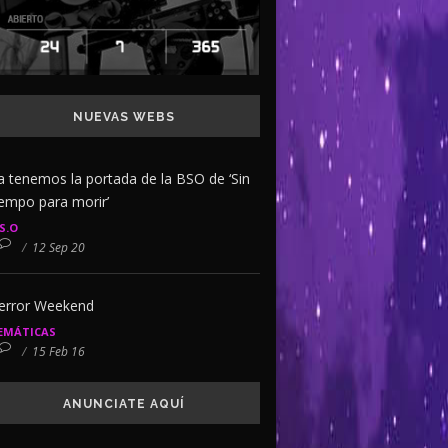
NUEVAS WEBS
a tenemos la portada de la BSO de ‘Sin
iempo para morir’
.S.O
/
12 Sep 20
error Weekend
EMÁTICAS
/
15 Feb 16
ANUNCIATE AQUÍ