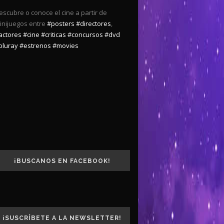
escubre o conoce el cine a partir de
inijuegos entre
#posters
#directores
,
actores
#cine
#criticas
#concursos
#dvd
bluray
#estrenos
#movies
¡BUSCANOS EN FACEBOOK!
¡SUSCRÍBETE A LA NEWSLETTER!