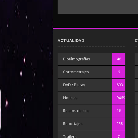
ACTUALIDAD
C
Biofilmografías
46
Cortometrajes
6
DVD / Bluray
693
Noticias
9469
Relatos de cine
18
Reportajes
258
Trailers
7