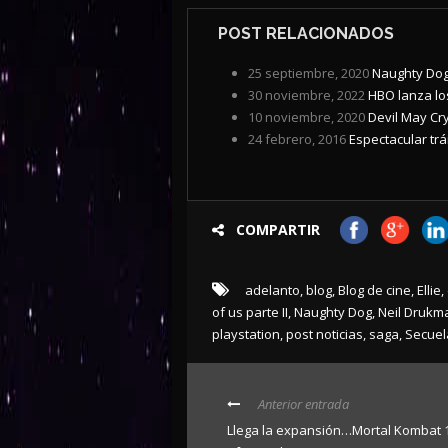
POST RELACIONADOS
25 septiembre, 2020
Naughty Dog
30 noviembre, 2022
HBO lanza lo
10 noviembre, 2020
Devil May Cry
24 febrero, 2016
Espectacular trá
COMPARTIR
adelanto
,
blog
,
Blog de cine
,
Ellie
,
of us parte II
,
Naughty Dog
,
Neil Drukm
playstation
,
post noticias
,
saga
,
Secuel
Anterior entrada
Llega la expansión…Mortal Kombat 1