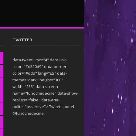
TWITTER
data-tweet-limit="4" data-link-
color="#d520d9" data-border-
color="#ddd" lang="ES" data-
theme="dark"
height="300"
width="255" data-screen-
name="tunochedecine" data-show-
replies="false" data-aria-
polite="assertive"> Tweets por el
@tunochedecine.