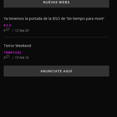
NUEVAS WEBS
Ya tenemos la portada de la BSO de ‘Sin tiempo para morir’
B.S.O
0
/
12 Sep 20
Terror Weekend
TEMÁTICAS
0
/
15 Feb 16
ANUNCIATE AQUÍ