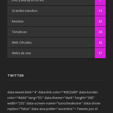
DVD y Bluray en la red
7
Grandes estudios
13
Revistas
32
Temáticas
28
Web Oficiales
42
Webs de cine
57
TWITTER
data-tweet-limit="4" data-link-color="#d520d9" data-border-
color="#ddd" lang="ES" data-theme="dark"
height="300"
width="255" data-screen-name="tunochedecine" data-show-
replies="false" data-aria-polite="assertive"> Tweets por el