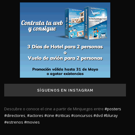
SÍGUENOS EN INSTAGRAM
Descubre o conoce el cine a partir de Minijuegos entre
#posters
#directores
,
#actores
#cine
#criticas
#concursos
#dvd
#bluray
#estrenos
#movies