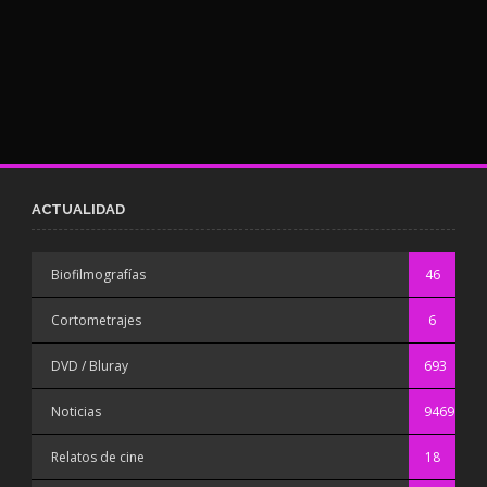
ACTUALIDAD
Biofilmografías
46
Cortometrajes
6
DVD / Bluray
693
Noticias
9469
Relatos de cine
18