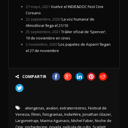
27 mayo, 2021
Vuelve el INDIE&DOC Fest Cine
Coreano
22 septiembre, 2020
‘La voz humana’ de
Almodóvar llega el 21/10
25 septiembre, 2021
Tráiler oficial de ‘Spencer’,
19 de noviembre en cines
2 noviembre, 2020
‘Los papeles de Aspern’ llegan
el 27 de noviembre
COMPARTIR
aliengenas
,
avalon
,
extraterrestres
,
Festival de
Venecia
,
filmin
,
fotogramas
,
IndieWire
,
Jonathan Glazer
,
Largometraje
,
Marina Aguinaco
,
Michel Faber
,
Noche de
Cine
,
nochedecine
,
novela
,
película de culto
,
Scarlett