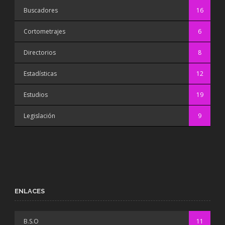
Buscadores
16
Cortometrajes
6
Directorios
8
Estadísticas
12
Estudios
19
Legislación
9
ENLACES
B.S.O
11