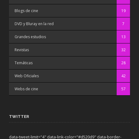
Blogs de cine
19
DVD y Bluray en la red
7
Grandes estudios
13
Revistas
32
Temáticas
28
Web Oficiales
42
Webs de cine
57
TWITTER
data-tweet-limit="4" data-link-color="#d520d9" data-border-