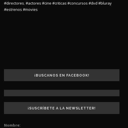
#directores
,
#actores
#cine
#criticas
#concursos
#dvd
#bluray
#estrenos
#movies
¡BUSCANOS EN FACEBOOK!
¡SUSCRÍBETE A LA NEWSLETTER!
Nombre: