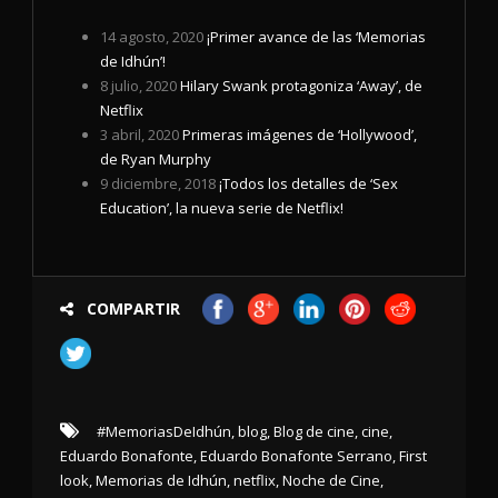
14 agosto, 2020
¡Primer avance de las ‘Memorias
de Idhún’!
8 julio, 2020
Hilary Swank protagoniza ‘Away’, de
Netflix
3 abril, 2020
Primeras imágenes de ‘Hollywood’,
de Ryan Murphy
9 diciembre, 2018
¡Todos los detalles de ‘Sex
Education’, la nueva serie de Netflix!
COMPARTIR
#MemoriasDeIdhún
,
blog
,
Blog de cine
,
cine
,
Eduardo Bonafonte
,
Eduardo Bonafonte Serrano
,
First
look
,
Memorias de Idhún
,
netflix
,
Noche de Cine
,