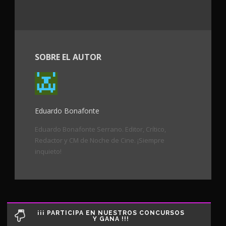
SOBRE EL AUTOR
Eduardo Bonafonte
Eduardo Bonafonte Serrano. Editor, Crítico,
Redactor y CM de Noche de Cine. ¡Siempre
inquieto!
¡¡¡ PARTICIPA EN NUESTROS CONCURSOS
Y GANA !!!