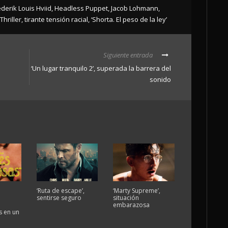
ederik Louis Hviid
,
Headless Puppet
,
Jacob Lohmann
,
Thriller
,
tirante tensión racial
,
‘Shorta. El peso de la ley’
Siguiente entrada
s
‘Un lugar tranquilo 2’, superada la barrera del
sonido
‘Ruta de escape’,
‘Marty Supreme’,
sentirse seguro
situación
embarazosa
 en un