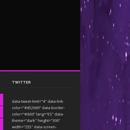
TWITTER
data-tweet-limit="4" data-link-
color="#d520d9" data-border-
color="#ddd" lang="ES" data-
theme="dark"
height="300"
width="255" data-screen-