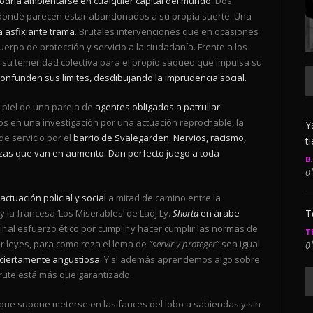
 podría ambientarse en cualquier capital del mundo
. Dos
onde parecen estar abandonados a su propia suerte. Una
a asfixiante trama
. Brutales intervenciones que en ocasiones
uerpo de protección y servicio a la ciudadanía. Frente a los
 su temeridad colectiva para el propio saqueo que impulsa su
confunden sus límites, desdibujando la imprudencia social.
a piel de una pareja de
agentes obligados a patrullar
os en una investigación por una actuación reprochable, la
Y
e servicio por el
barrio de Svalegarden
.
Nervios, racismo,
t
zas que van en aumento. Dan perfecto juego a toda
B
0
actuación policial y social
a mitad de camino entre la
T
 la francesa ‘Los Miserables’ de Ladj Ly.
Shorta
en árabe
erir al esfuerzo ético por cumplir y hacer cumplir las normas de
T
r leyes, para como reza el lema de
“servir y proteger”
sea igual
0
y ciertamente angustiosa.
Y si además aprendemos algo sobre
frute está más que garantizado.
que supone meterse en las fauces del lobo a sabiendas y sin