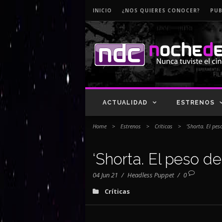
INICIO
¿NOS QUIERES CONOCER?
PUB
ACTUALIDAD
ESTRENOS
Home
>
Estrenos
>
Críticas
>
‘Shorta. El peso
‘Shorta. El peso de 
04 Jun 21
/
Headless Puppet
/
0
Críticas