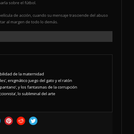
arla sobre el fútbol.
lícula de acción, cuando su mensaje trasciende del abuso
star al margen de todo lo demás.
debilidad de la maternidad
es’, enigmático juego del gato y el ratón
el pantano’, y los fantasmas de la corrupción
cionista’, lo subliminal del arte