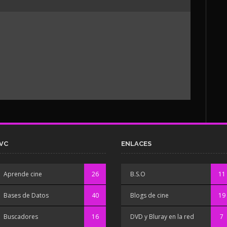
VC
ENLACES
Aprende cine
26
B.S.O
11
Bases de Datos
40
Blogs de cine
19
Buscadores
16
DVD y Bluray en la red
7