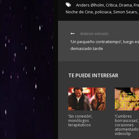
Anders Ølholm
,
Crítica
,
Drama
,
Fr
Noche de Cine
,
policiaca
,
Simon Sears
,
Anterior entrada
‘Un pequeño contratiempo’, luego e
demasiado tarde
TE PUEDE INTERESAR
‘Sin conexión’,
‘Cumbres
monólogos
borrascosas’,
terapéuticos
corazones
atormentados
videoclip