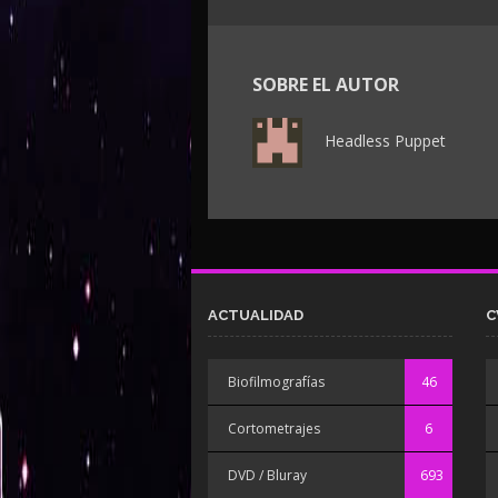
SOBRE EL AUTOR
Headless Puppet
ACTUALIDAD
C
Biofilmografías
46
Cortometrajes
6
DVD / Bluray
693