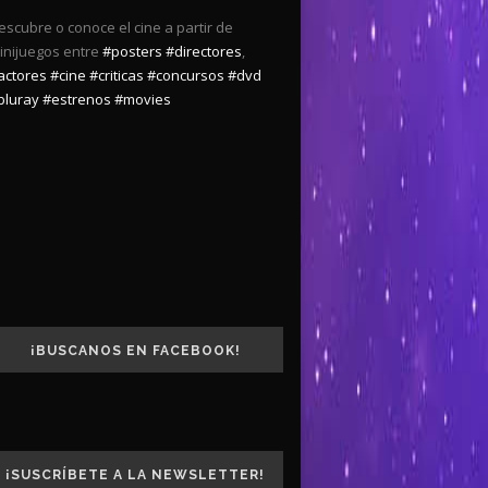
escubre o conoce el cine a partir de
inijuegos entre
#posters
#directores
,
actores
#cine
#criticas
#concursos
#dvd
bluray
#estrenos
#movies
¡BUSCANOS EN FACEBOOK!
¡SUSCRÍBETE A LA NEWSLETTER!