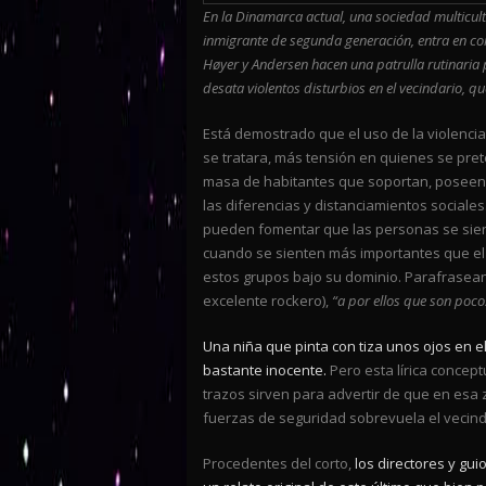
En la Dinamarca actual, una sociedad multicultu
inmigrante de segunda generación, entra en com
Høyer y Andersen hacen una patrulla rutinaria 
desata violentos disturbios en el vecindario, qu
Está demostrado que el uso de la violenci
se tratara, más tensión en quienes se pret
masa de habitantes que soportan, poseen 
las diferencias y distanciamientos sociales. 
pueden fomentar que las personas se sie
cuando se sienten más importantes que el
estos grupos bajo su dominio. Parafrasean
excelente rockero),
“a por ellos que son poc
Una niña que pinta con tiza unos ojos en e
bastante inocente.
Pero esta lírica concep
trazos sirven para advertir de que en esa
fuerzas de seguridad sobrevuela el vecinda
Procedentes del corto,
los directores y gu