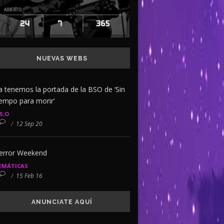
NUEVAS WEBS
a tenemos la portada de la BSO de ‘Sin
iempo para morir’
.S.O
/
12 Sep 20
error Weekend
EMÁTICAS
/
15 Feb 16
ANUNCIATE AQUÍ