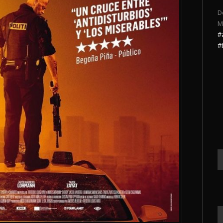
D
M
#
#