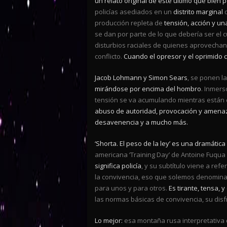
un relato original de este último que bien
policías asediados en un
distrito marginal
d
producción repleta de
tensión, acción y un
se dan por parte de lo que debería ser el c
disturbios raciales de quienes aprovechan
conflicto.
Cuando el opresor y el oprimido 
Jacob Lohmann y Simon Sears
, se ponen l
mirándose por encima del hombro
. Inmers
tensión se va acumulando mientras están d
abuso de autoridad, provocación y amena
desavenencia y a mucho más.
‘Shorta. El peso de la ley’ es una dramática 
americana ‘Training Day’ de Antoine Fuqua y
significa policía
, y su subtítulo viene a ref
la convivencia, eso que solemos denomina
para unos y para otros.
Es tirante, tensa, 
las normas básicas de convivencia, su dis
Lo mejor:
esa montaña rusa interpretativa 