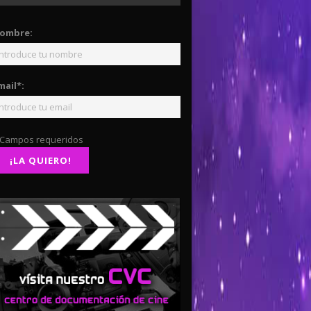
ombre:
mail*:
 Campos requeridos