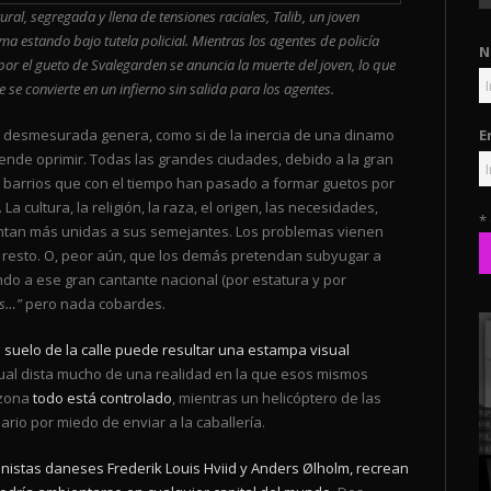
ral, segregada y llena de tensiones raciales, Talib, un joven
a estando bajo tutela policial. Mientras los agentes de policía
N
por el gueto de Svalegarden se anuncia la muerte del joven, lo que
e se convierte en un infierno sin salida para los agentes.
E
a desmesurada genera, como si de la inercia de una dinamo
ende oprimir. Todas las grandes ciudades, debido a la gran
barrios que con el tiempo han pasado a formar guetos por
La cultura, la religión, la raza, el origen, las necesidades,
*
ntan más unidas a sus semejantes. Los problemas vienen
 resto. O, peor aún, que los demás pretendan subyugar a
do a ese gran cantante nacional (por estatura y por
os…”
pero nada cobardes.
l suelo de la calle puede resultar una estampa visual
tual dista mucho de una realidad en la que esos mismos
 zona
todo está controlado
, mientras un helicóptero de las
rio por miedo de enviar a la caballería.
ionistas daneses Frederik Louis Hviid y Anders Ølholm, recrean