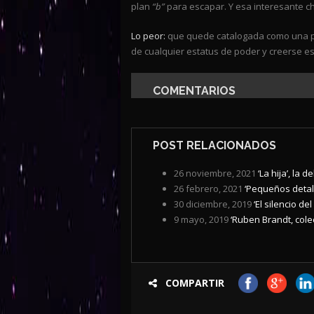
plan
“b”
para escapar. Y esa interesante ch
Lo peor:
que quede catalogada como una pe
de cualquier estatus de poder y creerse e
COMENTARIOS
POST RELACIONADOS
26 noviembre, 2021
‘La hija’, la 
26 febrero, 2021
‘Pequeños detall
30 diciembre, 2019
‘El silencio d
9 mayo, 2019
‘Ruben Brandt, colec
COMPARTIR