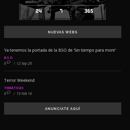
NUEVAS WEBS
Ya tenemos la portada de la BSO de ‘Sin tiempo para morir’
B.S.O
0
/
12 Sep 20
Terror Weekend
TEMÁTICAS
0
/
15 Feb 16
ANUNCIATE AQUÍ