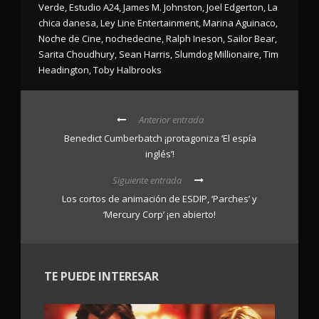
Verde
,
Estudio A24
,
James M. Johnston
,
Joel Edgerton
,
La
chica danesa
,
Ley Line Entertainment
,
Marina Aguinaco
,
Noche de Cine
,
nochedecine
,
Ralph Ineson
,
Sailor Bear
,
Sarita Choudhury
,
Sean Harris
,
Slumdog Millionaire
,
Tim
Headington
,
Toby Halbrooks
Anterior entrada
Benedict Cumberbatch ¡protagoniza ‘El espía
inglés’!
Siguiente entrada
Los cortos de animación de ESDIP, ‘Parches’ y
‘Mercury Corp’ ¡en abierto!
TE PUEDE INTERESAR