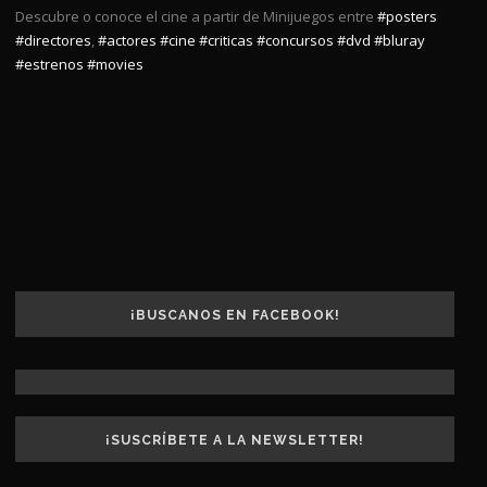
Descubre o conoce el cine a partir de Minijuegos entre
#posters
#directores
,
#actores
#cine
#criticas
#concursos
#dvd
#bluray
#estrenos
#movies
¡BUSCANOS EN FACEBOOK!
¡SUSCRÍBETE A LA NEWSLETTER!