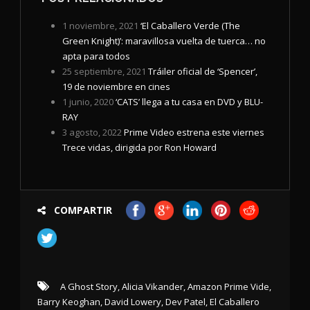
1 noviembre, 2021
‘El Caballero Verde (The
Green Knight)’: maravillosa vuelta de tuerca… no
apta para todos
25 septiembre, 2021
Tráiler oficial de ‘Spencer’,
19 de noviembre en cines
1 junio, 2020
‘CATS’ llega a tu casa en DVD y BLU-
RAY
3 agosto, 2022
Prime Video estrena este viernes
Trece vidas, dirigida por Ron Howard
COMPARTIR
A Ghost Story
,
Alicia Vikander
,
Amazon Prime Vide
,
Barry Keoghan
,
David Lowery
,
Dev Patel
,
El Caballero