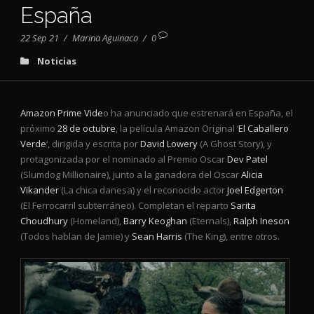
España
22 Sep 21
/
Marina Aguinaco
/
0
Noticias
Amazon Prime Vide
o ha anunciado que estrenará en España, el
próximo
28 de octubre
, la película Amazon Original ‘
El Caballero
Verde
‘, dirigida y escrita por
David Lowery
(A Ghost Story), y
protagonizada por el nominado al Premio Oscar
Dev Patel
(Slumdog Millionaire), junto a la ganadora del Oscar
Alicia
Vikander
(La chica danesa) y el reconocido actor
Joel Edgerton
(El Ferrocarril subterráneo). Completan el reparto
Sarita
Choudhury
(Homeland),
Barry Keoghan
(Eternals),
Ralph Ineson
(Todos hablan de Jamie) y
Sean Harris
(The King), entre otros.