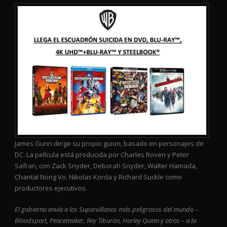
James Gunn dirige su propio guion, basado en personajes de
DC. La película está producida por Charles Roven y Peter
Safran, con Zack Snyder, Deborah Snyder, Walter Hamada,
Chantal Nong Vo, Nikolas Korda y Richard Suckle como
productores ejecutivos.
El gobierno envía a los Supervillanos más peligrosos del mundo –
Bloodsport, Peacemaker, Rey Tiburón, Harley Quinn y otros – a la