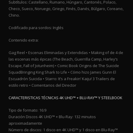
Subtítulos: Castellano, Rumano, Húngaro, Cantonés, Polaco,
Checo, Sueco, Noruego, Griego, Finés, Danés, Búlgaro, Coreano,
Chino.
Codificado para sordos: Inglés
Contenido extra:
Gag Reel • Escenas Eliminadas y Extendidas • Making of de 4 de
las escenas más épicas (The Beach, Guerrilla Camp, Harley’s
Escape, Fall of Jotunheim) • Comic Book Origins de The Suicide
SquadBringing King Shark to Life • Cómo hizo James Gunn El
Escuadrón Suicida • Starro: It’s a Freakin’ Kaiju! 3 Trailers de
estilo retro • Comentarios del Director
CARACTERISTICAS TÉCNICAS 4K UHD™ + BLU-RAY™ Y STEELBOOK
Tipo de formato: 16:9
Duración Discos 4K UHD™ + Blu-Ray: 132 minutos
aproximadamente
Número de discos: 1 disco en 4K UHD™ y 1 disco en Blu-Ray™