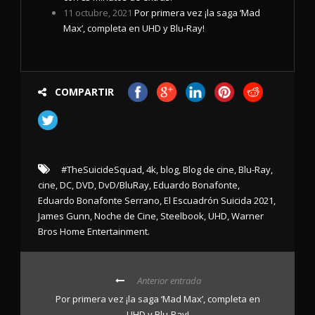
11 octubre, 2021
Por primera vez ¡la saga ‘Mad
Max’, completa en UHD y Blu-Ray!
COMPARTIR
#TheSuicideSquad
,
4k
,
blog
,
Blog de cine
,
Blu-Ray
,
cine
,
DC
,
DVD
,
DvD/BluRay
,
Eduardo Bonafonte
,
Eduardo Bonafonte Serrano
,
El Escuadrón Suicida 2021
,
James Gunn
,
Noche de Cine
,
Steelbook
,
UHD
,
Warner
Bros Home Entertainment.
Anterior entrada
Por primera vez ¡la saga ‘Mad Max’, completa en
UHD y Blu-Ray!