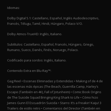
Idiomas:
Dolby Digital 5.1: Castellano, Español, Inglés Audiodescriptivo,
Francés, Télugu, Tamil, Hindi, Húngaro, Polaco V/O.
Dolby Atmos-TrueHD: Inglés, Italiano.
Subtítulos: Castellano, Español, Francés, Húngaro, Griego,
Rumano, Sueco, Danés, Finés, Noruego, Polaco.
Codificado para sordos: Inglés, Italiano.
Contenido Extra en Blu-Ray™:
Gag Reel • Escenas Eliminadas y Extendidas • Making of de 4 de
las escenas más épicas (The Beach, Guerrilla Camp, Harley’s
Escape (También en 4K), Fall of Jotunheim) • Comic Book Origins
de The Suicide Squad Bringing King Shark to Life • Cómo hizo
James Gunn El Escuadrón Suicida • Starro: It’s a Freakin’ Kaiju! 3
Trailers de estilo retro • Comentarios del Director (También en