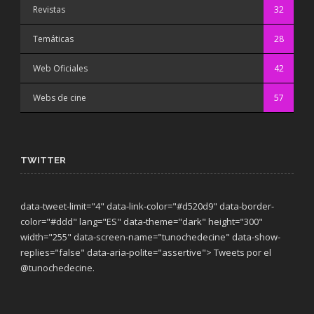
Revistas
32
Temáticas
28
Web Oficiales
42
Webs de cine
57
TWITTER
data-tweet-limit="4" data-link-color="#d520d9" data-border-
color="#ddd" lang="ES" data-theme="dark"
height="300"
width="255" data-screen-name="tunochedecine" data-show-
replies="false" data-aria-polite="assertive"> Tweets por el
@tunochedecine.