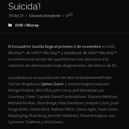
Suicida’!
19 Oct 21
/
Eduardo Bonafonte
/
0
DVD / Bluray
El Escuadrón Suicida llega el próximo 2 de noviembre
en DVD,
Blu-Ray™, 4K UHD™+Blu-Ray™ y Steelbook 4K UHD™+Blu-Ray™.
La aventura de acción de superhéroes nos descubre a la
colección de delincuentes más degenerados del elenco de DC.
La película es una producción de Atlas Entertainment/Peter
Safran dirigida por
James Gunn
, y está protagonizada por
Margot Robbie, Idris Elba, John Cena, Joel Kinnaman, Jai
Courtney, Peter Capaldi, David Dastmalchian, Daniela Melchior,
Michael Rooker, Alice Braga, Pete Davidson, Joaquín Cosio, Juan
Diego Botto, Storm Reid, Nathan Fillion, Steve Agee, Sean Gunn,
Mayling Ng, Flula Borg, Jennifer Holland y Tinashe Kajese, con
Sylvester Stallone y Viola Davis.