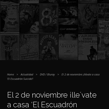
Home
>
Actualidad
>
DVD / Bluray
>
El 2 de noviembre ¡lle´vate a casa
‘El Escuadrón Suicida’!
El 2 de noviembre ¡lle´vate
a casa ‘El Escuadrón