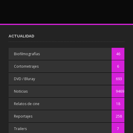
ACTUALIDAD
Biofilmografías
46
Cortometrajes
6
DVD / Bluray
693
Noticias
9469
Relatos de cine
18
Reportajes
258
Trailers
7