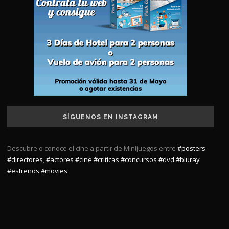
SÍGUENOS EN INSTAGRAM
Descubre o conoce el cine a partir de Minijuegos entre
#posters
#directores
,
#actores
#cine
#criticas
#concursos
#dvd
#bluray
#estrenos
#movies