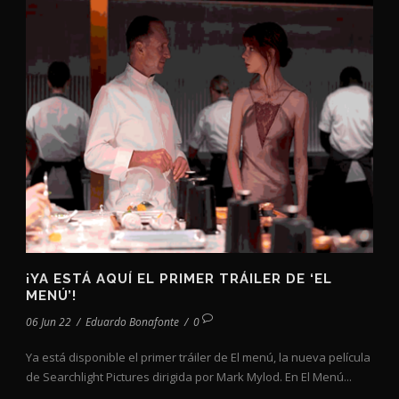
¡YA ESTÁ AQUÍ EL PRIMER TRÁILER DE ‘EL
MENÚ’!
06 Jun 22
/
Eduardo Bonafonte
/
0
Ya está disponible el primer tráiler de El menú, la nueva película
de Searchlight Pictures dirigida por Mark Mylod. En El Menú...