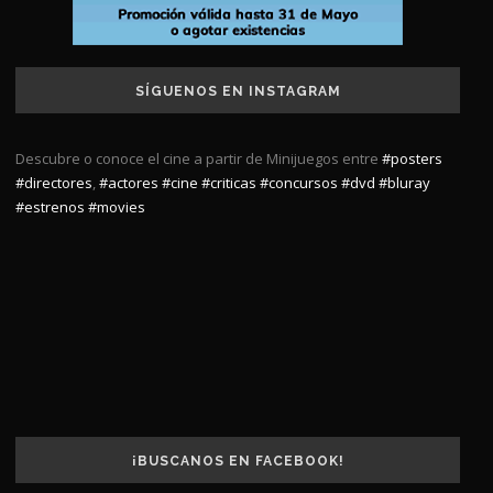
SÍGUENOS EN INSTAGRAM
Descubre o conoce el cine a partir de Minijuegos entre
#posters
#directores
,
#actores
#cine
#criticas
#concursos
#dvd
#bluray
#estrenos
#movies
¡BUSCANOS EN FACEBOOK!