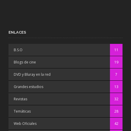
ENLACES
B.S.O
11
Blogs de cine
19
DVD y Bluray en la red
7
Grandes estudios
13
Revistas
32
Temáticas
28
Web Oficiales
42