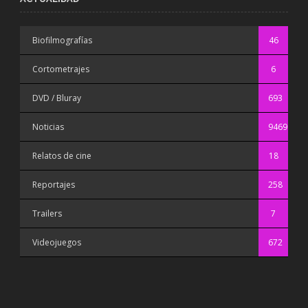
Biofilmografías
46
Cortometrajes
6
DVD / Bluray
693
Noticias
9469
Relatos de cine
18
Reportajes
258
Trailers
7
Videojuegos
672