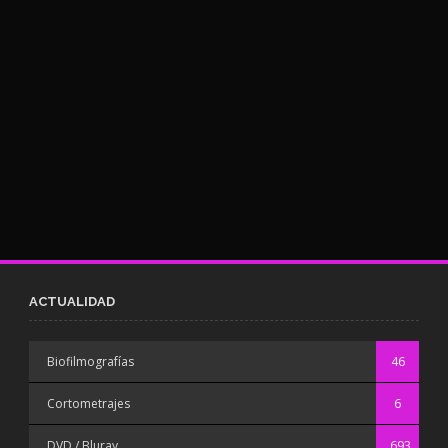
ACTUALIDAD
Biofilmografías
46
Cortometrajes
6
DVD / Bluray
693