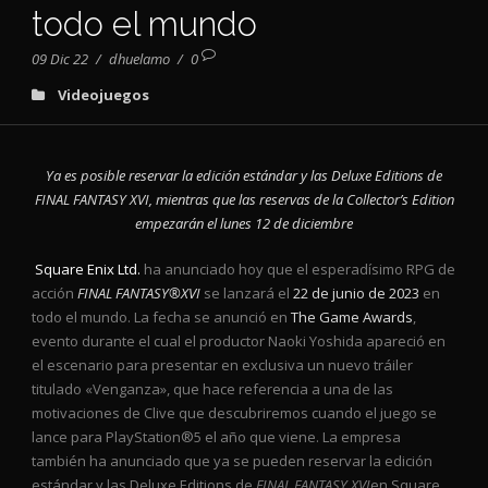
todo el mundo
09 Dic 22
/
dhuelamo
/
0
Videojuegos
Ya es posible reservar la edición estándar y las Deluxe Editions de
FINAL FANTASY XVI, mientras que las reservas de la Collector’s Edition
empezarán el lunes 12 de diciembre
Square Enix Ltd.
ha anunciado hoy que el esperadísimo RPG de
acción
FINAL FANTASY®XVI
se lanzará el
22 de junio de 2023
en
todo el mundo. La fecha se anunció en
The Game Awards
,
evento durante el cual el productor Naoki Yoshida apareció en
el escenario para presentar en exclusiva un nuevo tráiler
titulado «Venganza», que hace referencia a una de las
motivaciones de Clive que descubriremos cuando el juego se
lance para PlayStation®5 el año que viene. La empresa
también ha anunciado que ya se pueden reservar la edición
estándar y las Deluxe Editions de
FINAL FANTASY XVI
en Square