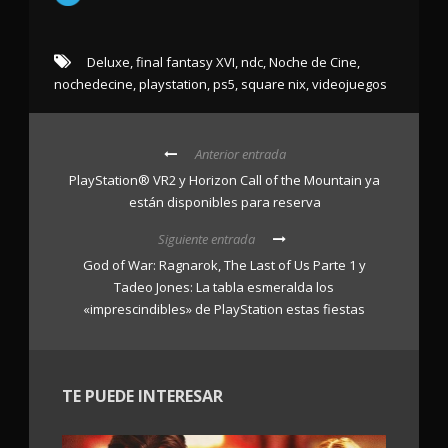
Deluxe
,
final fantasy XVI
,
ndc
,
Noche de Cine
,
nochedecine
,
playstation
,
ps5
,
square nix
,
videojuegos
Anterior entrada
PlayStation® VR2 y Horizon Call of the Mountain ya
están disponibles para reserva
Siguiente entrada
God of War: Ragnarok, The Last of Us Parte 1 y
Tadeo Jones: La tabla esmeralda los
«imprescindibles» de PlayStation estas fiestas
TE PUEDE INTERESAR