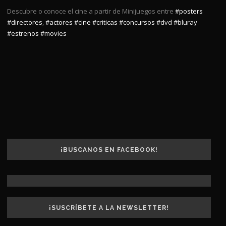
Descubre o conoce el cine a partir de Minijuegos entre
#posters
#directores
,
#actores
#cine
#criticas
#concursos
#dvd
#bluray
#estrenos
#movies
¡BUSCANOS EN FACEBOOK!
¡SUSCRÍBETE A LA NEWSLETTER!