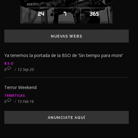
NUEVAS WEBS
Ya tenemos la portada de la BSO de ‘Sin tiempo para morir’
B.S.O
0
/
12 Sep 20
Terror Weekend
TEMÁTICAS
0
/
15 Feb 16
ANUNCIATE AQUÍ