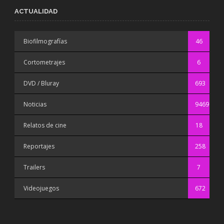
ACTUALIDAD
Biofilmografías
46
Cortometrajes
6
DVD / Bluray
693
Noticias
9469
Relatos de cine
18
Reportajes
258
Trailers
7
Videojuegos
672