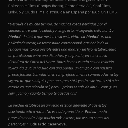
Pokeepsie Films (Banijay Iberia), Gente Seria AIE, Spal Films,
Link-up y Crudo Films, distribuida en España por BARTON FILMS.
“
Después de mucho tiempo, de muchas cosas perdidas por el
camino, entre ellas la salud, ya tengo lista mi segunda película:
La
Piedad
, lo único que me interesa en la vida.
La Piedad
es una
película de terror, un terror nada convencional, que habla de la
relación más tóxica posible entre una madre y un hijo, estableciendo
un paralelismo entre una dictadura y su pueblo, en concreto la
dictadura de Corea del Norte. Todes hemos estado en una relación
tóxica, da igual si ha sido con una pareja, un amigo o con nuestra
propia familia. Las relaciones son profundamente complicadas, estoy
seguro de que cualquier persona que esté leyendo este texto está o ha
estado en una relación así, pero… ¿cómo se sale de ahí? Si consigues
salir ¿cómo y cuánto tiempo te quedas ahí?
La piedad establece un universo estético diferente al que estoy
acostumbrado a rodar. No es nada parecido a
Pieles;
nada
parecido a nada. Algo mucho más oscuro; tan oscuro como sus
personajes.”
Eduardo Casanova.