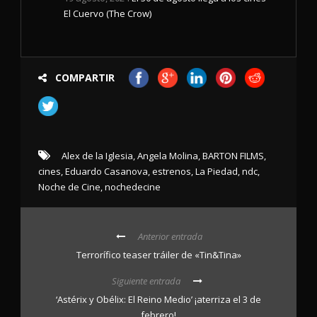
El Cuervo (The Crow)
COMPARTIR
Alex de la Iglesia
,
Angela Molina
,
BARTON FILMS
,
cines
,
Eduardo Casanova
,
estrenos
,
La Piedad
,
ndc
,
Noche de Cine
,
nochedecine
Anterior entrada
Terrorífico teaser tráiler de «Tin&Tina»
Siguiente entrada
‘Astérix y Obélix: El Reino Medio’ ¡aterriza el 3 de
febrero!