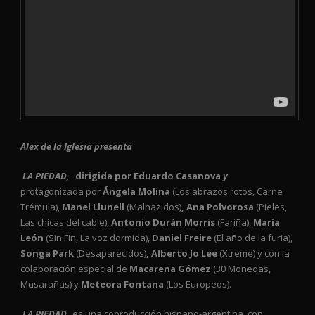
Alex de la Iglesia presenta
LA PIEDAD,
dirigida por Eduardo Casanova
y
protagonizada por
Ángela Molina
(Los abrazos rotos, Carne
Trémula),
Manel Llunell
(Malnazidos)
, Ana Polvorosa
(Pieles,
Las chicas del cable),
Antonio Durán Morris
(Fariña),
María
León
(Sin Fin, La voz dormida),
Daniel Freire
(El año de la furia),
Songa Park
(Desaparecidos)
, Alberto Jo Lee
(Xtreme) y con la
colaboración especial de
Macarena Gómez
(30 Monedas,
Musarañas) y
Meteora Fontana
(Los Europeos).
LA PIEDAD
es una coproducción hispano-argentina, con