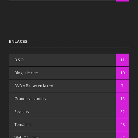
ENLACES
B.S.O
11
Blogs de cine
19
DVD y Bluray en la red
7
Grandes estudios
13
Revistas
32
Temáticas
28
Web Oficiales
42