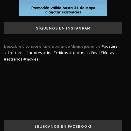
SÍGUENOS EN INSTAGRAM
Descubre o conoce el cine a partir de Minijuegos entre
#posters
#directores
,
#actores
#cine
#criticas
#concursos
#dvd
#bluray
#estrenos
#movies
¡BUSCANOS EN FACEBOOK!