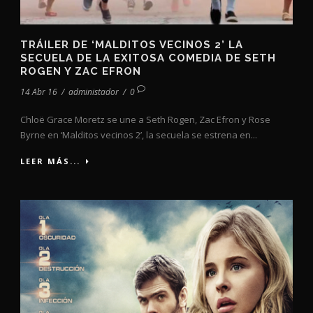
TRÁILER DE ‘MALDITOS VECINOS 2’ LA
SECUELA DE LA EXITOSA COMEDIA DE SETH
ROGEN Y ZAC EFRON
14 Abr 16
/
administador
/
0
Chloë Grace Moretz se une a Seth Rogen, Zac Efron y Rose
Byrne en ‘Malditos vecinos 2’, la secuela se estrena en...
LEER MÁS...