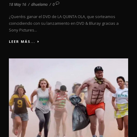
18 May 16
/
dhuelamo
/
0
¿Queréis ganar el DVD de LA QUINTA OLA, que sorteamos
coincidiendo con su lanzamiento en DVD & Bluray gracias a
Sony Pictures...
LEER MÁS...