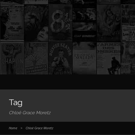
Tag
Chloë Grace Moretz
Home
>
Chloë Grace Moretz