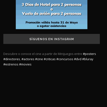
SÍGUENOS EN INSTAGRAM
Descubre o conoce el cine a partir de Minijuegos entre
#posters
#directores
,
#actores
#cine
#criticas
#concursos
#dvd
#bluray
#estrenos
#movies