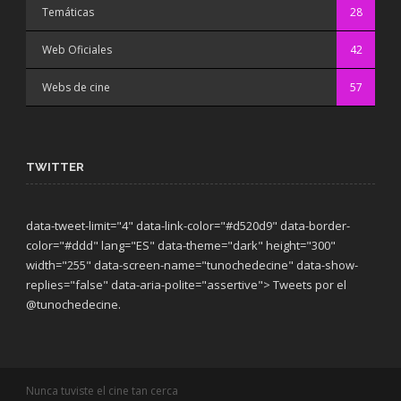
Temáticas
28
Web Oficiales
42
Webs de cine
57
TWITTER
data-tweet-limit="4" data-link-color="#d520d9" data-border-
color="#ddd" lang="ES" data-theme="dark"
height="300"
width="255" data-screen-name="tunochedecine" data-show-
replies="false" data-aria-polite="assertive"> Tweets por el
@tunochedecine.
Nunca tuviste el cine tan cerca