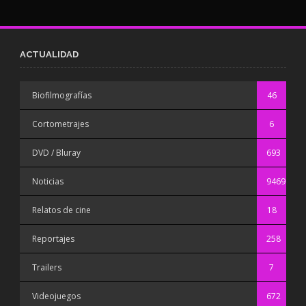
ACTUALIDAD
Biofilmografías
46
Cortometrajes
6
DVD / Bluray
693
Noticias
9469
Relatos de cine
18
Reportajes
258
Trailers
7
Videojuegos
672