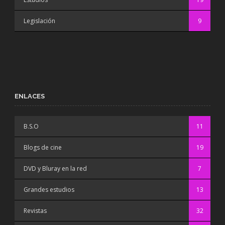
Legislación
9
ENLACES
B.S.O
11
Blogs de cine
19
DVD y Bluray en la red
7
Grandes estudios
13
Revistas
32