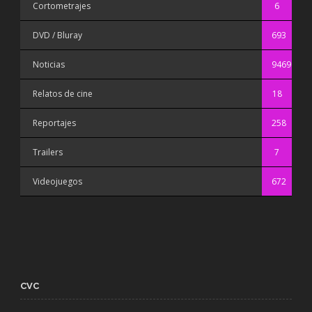
Cortometrajes
6
DVD / Bluray
693
Noticias
9469
Relatos de cine
18
Reportajes
258
Trailers
7
Videojuegos
672
CVC