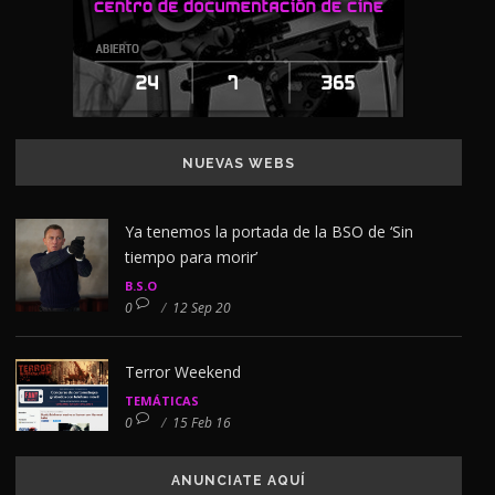
NUEVAS WEBS
Ya tenemos la portada de la BSO de ‘Sin
tiempo para morir’
B.S.O
0
/
12 Sep 20
Terror Weekend
TEMÁTICAS
0
/
15 Feb 16
ANUNCIATE AQUÍ