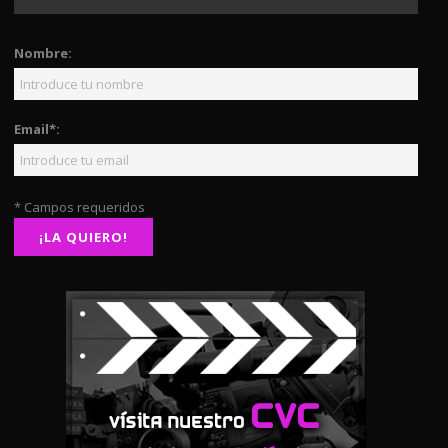
Nombre:
Email*:
* Campos requeridos