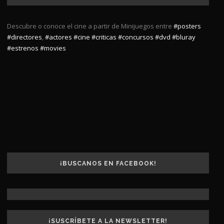
Descubre o conoce el cine a partir de Minijuegos entre
#posters
#directores
,
#actores
#cine
#criticas
#concursos
#dvd
#bluray
#estrenos
#movies
¡BUSCANOS EN FACEBOOK!
¡SUSCRÍBETE A LA NEWSLETTER!