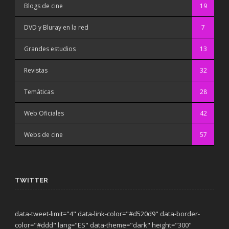
Blogs de cine
19
DVD y Bluray en la red
7
Grandes estudios
13
Revistas
32
Temáticas
28
Web Oficiales
42
Webs de cine
57
TWITTER
data-tweet-limit="4" data-link-color="#d520d9" data-border-
color="#ddd" lang="ES" data-theme="dark"
height="300"