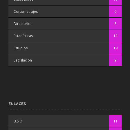
Cortometrajes
6
Directorios
8
Estadísticas
12
Estudios
19
Legislación
9
ENLACES
B.S.O
11