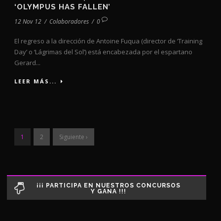
‘OLYMPUS HAS FALLEN’
12 Nov 12
/
Colaboradores
/
0
El regreso a la dirección de Antoine Fuqua (director de ‘Training
Day’ o ‘Lágrimas del Sol’) está encabezada por el espartano
Gerard...
LEER MÁS...
1
2
Siguiente ›
¡¡¡ PARTICIPA EN NUESTROS CONCURSOS
Y GANA !!!