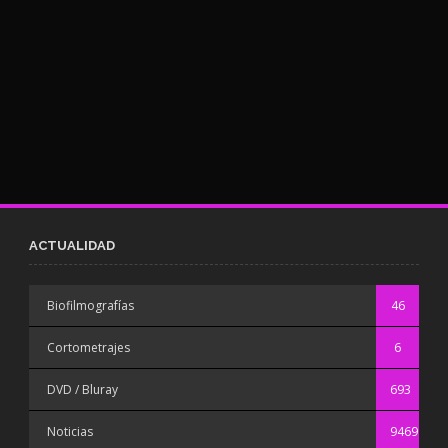
ACTUALIDAD
Biofilmografías
46
Cortometrajes
6
DVD / Bluray
693
Noticias
9469