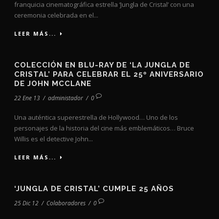
franquicia cinematográfica estrella ‘Jungla de Cristal’ con una
ceremonia celebrada en el...
LEER MÁS...
COLECCIÓN EN BLU-RAY DE ‘LA JUNGLA DE
CRISTAL’ PARA CELEBRAR EL 25º ANIVERSARIO
DE JOHN MCCLANE
22 Ene 13
/
administador
/
0
Una auténtica superestrella de Hollywood… Uno de los
personajes de la historia del cine más emblemáticos… Bruce
Willis es el detective John...
LEER MÁS...
‘JUNGLA DE CRISTAL’ CUMPLE 25 AÑOS
25 Dic 12
/
Colaboradores
/
0