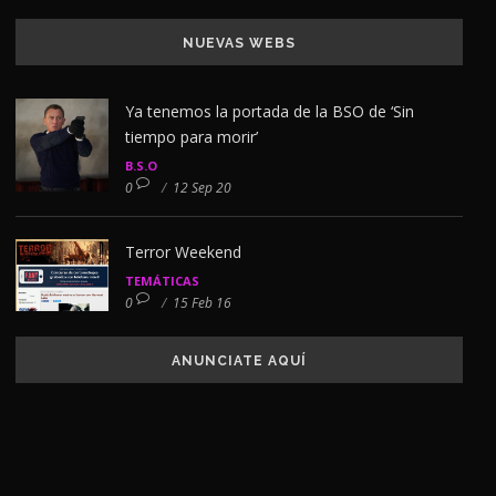
NUEVAS WEBS
Ya tenemos la portada de la BSO de ‘Sin
tiempo para morir’
B.S.O
0
/
12 Sep 20
Terror Weekend
TEMÁTICAS
0
/
15 Feb 16
ANUNCIATE AQUÍ