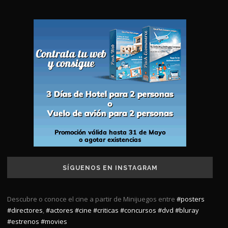
SÍGUENOS EN INSTAGRAM
Descubre o conoce el cine a partir de Minijuegos entre
#posters
#directores
,
#actores
#cine
#criticas
#concursos
#dvd
#bluray
#estrenos
#movies