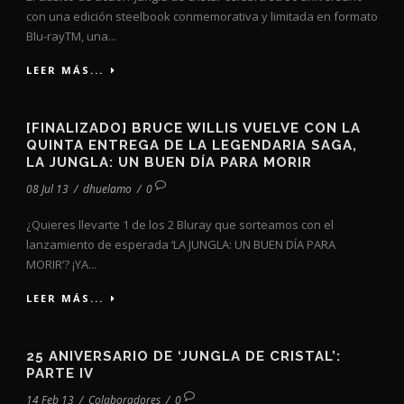
con una edición steelbook conmemorativa y limitada en formato
Blu-rayTM, una...
LEER MÁS...
[FINALIZADO] BRUCE WILLIS VUELVE CON LA
QUINTA ENTREGA DE LA LEGENDARIA SAGA,
LA JUNGLA: UN BUEN DÍA PARA MORIR
08 Jul 13
/
dhuelamo
/
0
¿Quieres llevarte 1 de los 2 Bluray que sorteamos con el
lanzamiento de esperada ‘LA JUNGLA: UN BUEN DÍA PARA
MORIR‘? ¡YA...
LEER MÁS...
25 ANIVERSARIO DE ‘JUNGLA DE CRISTAL’:
PARTE IV
14 Feb 13
/
Colaboradores
/
0